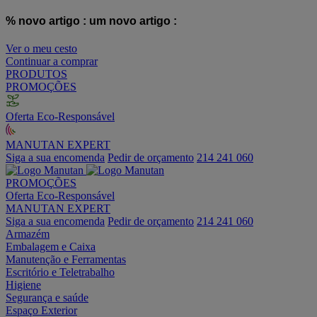
% novo artigo :
um novo artigo :
Ver o meu cesto
Continuar a comprar
PRODUTOS
PROMOÇÕES
Oferta Eco-Responsável
MANUTAN EXPERT
Siga a sua encomenda
Pedir de orçamento
214 241 060
PROMOÇÕES
Oferta Eco-Responsável
MANUTAN EXPERT
Siga a sua encomenda
Pedir de orçamento
214 241 060
Armazém
Embalagem e Caixa
Manutenção e Ferramentas
Escritório e Teletrabalho
Higiene
Segurança e saúde
Espaço Exterior