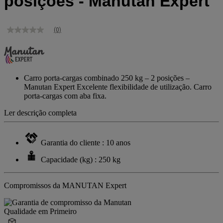
posições - Manutan Expert
(0)
Sem
valor
de
classificação
Link
para
Carro porta-cargas combinado 250 kg – 2 posições –
a
Manutan Expert Excelente flexibilidade de utilização. Carro
mesma
porta-cargas com aba fixa.
página.
Ler descrição completa
Garantia do cliente : 10 anos
Capacidade (kg) : 250 kg
Compromissos da MANUTAN Expert
Qualidade em Primeiro