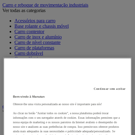
Carro e reboque de movimentação industriais
Ver todas as categorias
Acessórios para carro
Base rolante e chassis móvel
Carro contentor
Carro de inox e alumínio
Carro de nível constante
Carro de plataformas
Carro dobrável
Carro eléctrico
Carro em fio de aço
Carro para caixas
Carro para carga comprida e volumosa
Carros com espaldar fixo e taipal
Carros de preparação de encomendas
Continuar sem aceitar
Reboque industrial
Serviço e Manipulação
Bem-vindo à Manutan
Oferecer-lhe uma visita personalizada ao nosso site é importante para nós!
Contentor móvel gradeado
Ver todas as categorias
Ao clicar no botão "Aceitar todos os cookies", a nossa plataforma poderá trocar
informações com o seu navegador através de cookies. Essas informações permitem que a
Acessórios para contentor móvel
nossa equipa de marketing e os nossos parceiros da Internet avaliem o desempenho do
nosso site e analisem as suas preferências de compra. Isso permite-nos oferecer produtos
Contentor móvel de segurança
ainda mais adequados às suas necessidades e publicidade adequada/personalizado. Se
Contentor móvel encaixável