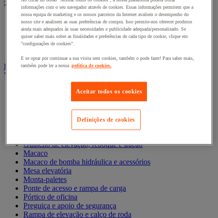
Ver todas as categorias
informações com o seu navegador através de cookies. Essas informações permitem que a
nossa equipa de marketing e os nossos parceiros da Internet avaliem o desempenho do
nosso site e analisem as suas preferências de compra. Isso permite-nos oferecer produtos
Acessórios para contentor móvel
ainda mais adequados às suas necessidades e publicidade adequada/personalizado. Se
Contentor móvel de segurança
quiser saber mais sobre as finalidades e preferências de cada tipo de cookie, clique em
Contentor móvel encaixável
"configurações de cookies".
Contentor móvel standard
E se optar por continuar a sua visita sem cookies, também o pode fazer! Para saber mais,
Empilhador, Mesa Elevatória e Sistemas de Elevação
também pode ler a nossa
política de cookies.
Ver todas as categorias
Balanceiro
Aceitar todos os cookies
Elevador de elevação
Elevador de materiais
Empilhador
Definições de cookies
Grua
Grua e guindaste de oficina
Guincho de elevação, reboque e tração
Macaco
Macaco de bomba hidráulica e acessórios
Mesa elevatória
Monta-paletes
Ponte de acesso e rampa de carga
Pórtico de oficina
Preguiça e apoio de segurança
Rampa de elevação e calço de roda