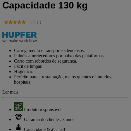
Capacidade 130 kg
5.0
(1)
5.0
de
5
estrelas,
valor
médio
Carregamento e transporte silenciosos.
de
Painéis amortecedores por baixo das plataformas.
classificação.
Carro com rebordos de segurança.
Read
Fácil de limpar.
a
Review.
Higiénico.
Link
Perfeito para a restauração, meios quentes e húmidos,
para
hospitais
a
mesma
Ler mais
página.
Produto responsável
Garantia do cliente : 3 anos
Capacidade (kg) : 130