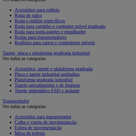
Acessórios para rodízio
Roda de sulco
Roda e rodízio específicos
Roda para carrinho e contentor móvel gradeado
Roda para porta-paletes e empilhador
Rodas para transportadores
Rodízios para carros e contentores móveis
Tapete, placa e plataforma gradeada industrial
Ver todas as categorias
Acessórios, tapete e plataforma gradeada
Placa e tapete industrial antifadiga
Plataforma gradeada industrial
Tapete agroalimentar e de limpeza
Tapete antiestático ESD e isolante
Transportador
Ver todas as categorias
Acessórios para transportador
Calha e vareta de movimentação
Esfera de movimentação
Mesa de esferas