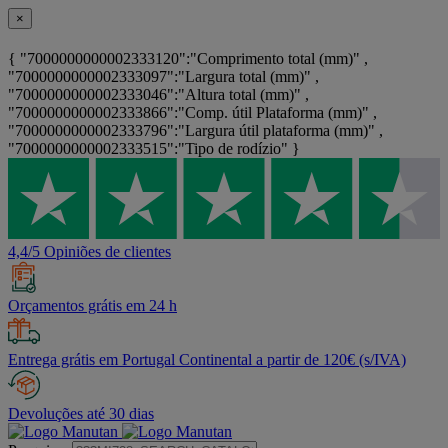
×
{ "7000000000002333120":"Comprimento total (mm)" ,
"7000000000002333097":"Largura total (mm)" ,
"7000000000002333046":"Altura total (mm)" ,
"7000000000002333866":"Comp. útil Plataforma (mm)" ,
"7000000000002333796":"Largura útil plataforma (mm)" ,
"7000000000002333515":"Tipo de rodízio" }
4,4/5 Opiniões de clientes
Orçamentos grátis em 24 h
Entrega grátis em Portugal Continental a partir de 120€ (s/IVA)
Devoluções até 30 dias