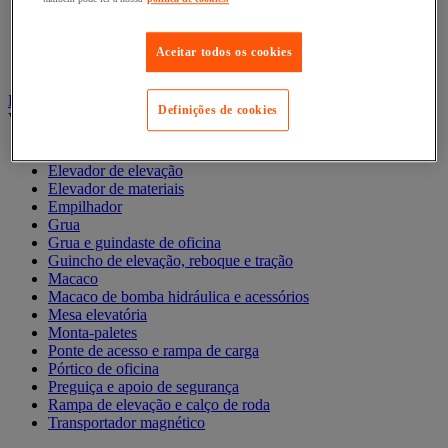
Acessórios para contentor móvel
Contentor móvel de segurança
Contentor móvel encaixável
Aceitar todos os cookies
Contentor móvel standard
Empilhador, Mesa Elevatória e Sistemas de Elevação
Definições de cookies
Ver todas as categorias
Balanceiro
Elevador de elevação
Elevador de materiais
Empilhador
Grua
Grua e guindaste de oficina
Guincho de elevação, reboque e tração
Macaco
Macaco de bomba hidráulica e acessórios
Mesa elevatória
Monta-paletes
Ponte de acesso e rampa de carga
Pórtico de oficina
Preguiça e apoio de segurança
Rampa de elevação e calço de roda
Transportador magnético