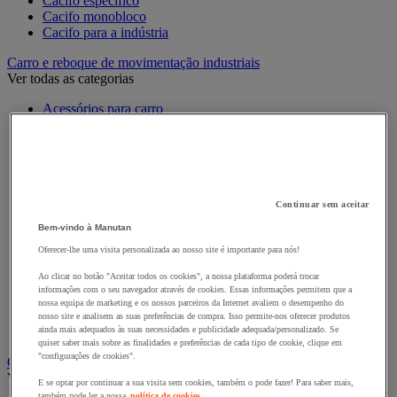
Cacifo específico
Cacifo monobloco
Cacifo para a indústria
Carro e reboque de movimentação industriais
Ver todas as categorias
Acessórios para carro
Base rolante e chassis móvel
Carro contentor
Carro de inox e alumínio
Carro de nível constante
Carro de plataformas
Carro dobrável
Continuar sem aceitar
Carro eléctrico
Bem-vindo à Manutan
Carro em fio de aço
Carro para caixas
Oferecer-lhe uma visita personalizada ao nosso site é importante para nós!
Carro para carga comprida e volumosa
Ao clicar no botão "Aceitar todos os cookies", a nossa plataforma poderá trocar
Carros com espaldar fixo e taipal
informações com o seu navegador através de cookies. Essas informações permitem que a
Carros de preparação de encomendas
nossa equipa de marketing e os nossos parceiros da Internet avaliem o desempenho do
Reboque industrial
nosso site e analisem as suas preferências de compra. Isso permite-nos oferecer produtos
Serviço e Manipulação
ainda mais adequados às suas necessidades e publicidade adequada/personalizado. Se
quiser saber mais sobre as finalidades e preferências de cada tipo de cookie, clique em
"configurações de cookies".
Contentor móvel gradeado
Ver todas as categorias
E se optar por continuar a sua visita sem cookies, também o pode fazer! Para saber mais,
também pode ler a nossa
política de cookies.