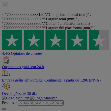
×
{ "7000000000002333120":"Comprimento total (mm)" ,
"7000000000002333097":"Largura total (mm)" ,
"7000000000002333866":"Comp. útil Plataforma (mm)" ,
"7000000000002333796":"Largura útil plataforma (mm)" }
4,4/5 Opiniões de clientes
Orçamentos grátis em 24 h
Entrega grátis em Portugal Continental a partir de 120€ (s/IVA)
Devoluções até 30 dias
Pesquisar