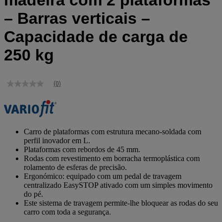
madeira com 2 plataformas
– Barras verticais –
Capacidade de carga de
250 kg
(0)
Sem
valor
de
classificação
Link
para
Carro de plataformas com estrutura mecano-soldada com
a
perfil inovador em L.
mesma
Plataformas com rebordos de 45 mm.
página.
Rodas com revestimento em borracha termoplástica com
rolamento de esferas de precisão.
Ergonómico: equipado com um pedal de travagem
centralizado EasySTOP ativado com um simples movimento
do pé.
Este sistema de travagem permite-lhe bloquear as rodas do seu
carro com toda a segurança.