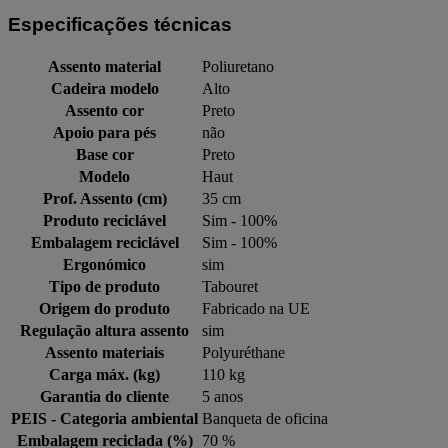
Especificações técnicas
Assento material
Poliuretano
Cadeira modelo
Alto
Assento cor
Preto
Apoio para pés
não
Base cor
Preto
Modelo
Haut
Prof. Assento (cm)
35 cm
Produto reciclável
Sim - 100%
Embalagem reciclável
Sim - 100%
Ergonómico
sim
Tipo de produto
Tabouret
Origem do produto
Fabricado na UE
Regulação altura assento
sim
Assento materiais
Polyuréthane
Carga máx. (kg)
110 kg
Garantia do cliente
5 anos
PEIS - Categoria ambiental
Banqueta de oficina
Embalagem reciclada (%)
70 %