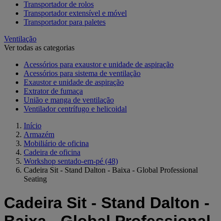
Transportador de rolos
Transportador extensível e móvel
Transportador para paletes
Ventilação
Ver todas as categorias
Acessórios para exaustor e unidade de aspiração
Acessórios para sistema de ventilação
Exaustor e unidade de aspiração
Extrator de fumaça
União e manga de ventilação
Ventilador centrífugo e helicoidal
Início
Armazém
Mobiliário de oficina
Cadeira de oficina
Workshop sentado-em-pé
(48)
Cadeira Sit - Stand Dalton - Baixa - Global Professional
Seating
Cadeira Sit - Stand Dalton -