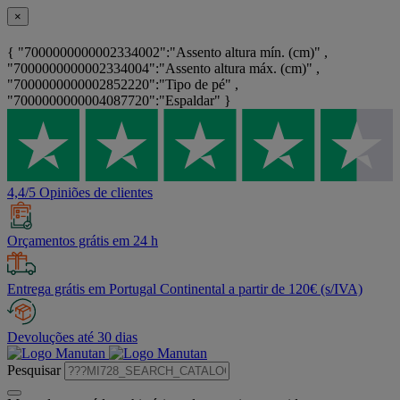
×
{ "7000000000002334002":"Assento altura mín. (cm)" ,
"7000000000002334004":"Assento altura máx. (cm)" ,
"7000000000002852220":"Tipo de pé" ,
"7000000000004087720":"Espaldar" }
4,4/5 Opiniões de clientes
Orçamentos grátis em 24 h
Entrega grátis em Portugal Continental a partir de 120€ (s/IVA)
Devoluções até 30 dias
Pesquisar