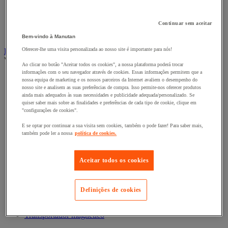
Acessórios para contentor móvel
Contentor móvel de segurança
Contentor móvel encaixável
Continuar sem aceitar
Contentor móvel standard
Bem-vindo à Manutan
Oferecer-lhe uma visita personalizada ao nosso site é importante para nós!
Empilhador, Mesa Elevatória e Sistemas de Elevação
Ver todas as categorias
Ao clicar no botão "Aceitar todos os cookies", a nossa plataforma poderá trocar
informações com o seu navegador através de cookies. Essas informações permitem que a
Balanceiro
nossa equipa de marketing e os nossos parceiros da Internet avaliem o desempenho do
Elevador de elevação
nosso site e analisem as suas preferências de compra. Isso permite-nos oferecer produtos
Elevador de materiais
ainda mais adequados às suas necessidades e publicidade adequada/personalizado. Se
quiser saber mais sobre as finalidades e preferências de cada tipo de cookie, clique em
Empilhador
"configurações de cookies".
Grua
Grua e guindaste de oficina
E se optar por continuar a sua visita sem cookies, também o pode fazer! Para saber mais,
Guincho de elevação, reboque e tração
também pode ler a nossa
política de cookies.
Macaco
Macaco de bomba hidráulica e acessórios
Mesa elevatória
Aceitar todos os cookies
Monta-paletes
Ponte de acesso e rampa de carga
Pórtico de oficina
Definições de cookies
Preguiça e apoio de segurança
Rampa de elevação e calço de roda
Transportador magnético