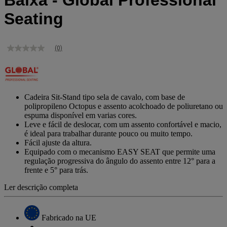
Baixa - Global Professional
Seating
(0)
Sem
valor
de
classificação
Link
para
Cadeira Sit-Stand tipo sela de cavalo, com base de
a
polipropileno Octopus e assento acolchoado de poliuretano ou
mesma
espuma disponível em varias cores.
página.
Leve e fácil de deslocar, com um assento confortável e macio,
é ideal para trabalhar durante pouco ou muito tempo.
Fácil ajuste da altura.
Equipado com o mecanismo EASY SEAT que permite uma
regulação progressiva do ângulo do assento entre 12° para a
frente e 5° para trás.
Ler descrição completa
Fabricado na UE