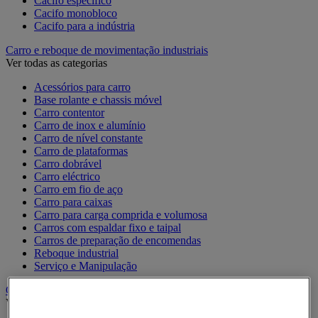
Cacifo específico
Cacifo monobloco
Cacifo para a indústria
Carro e reboque de movimentação industriais
Ver todas as categorias
Acessórios para carro
Base rolante e chassis móvel
Carro contentor
Carro de inox e alumínio
Carro de nível constante
Carro de plataformas
Carro dobrável
Carro eléctrico
Carro em fio de aço
Carro para caixas
Carro para carga comprida e volumosa
Carros com espaldar fixo e taipal
Carros de preparação de encomendas
Reboque industrial
Serviço e Manipulação
Contentor móvel gradeado
Ver todas as categorias