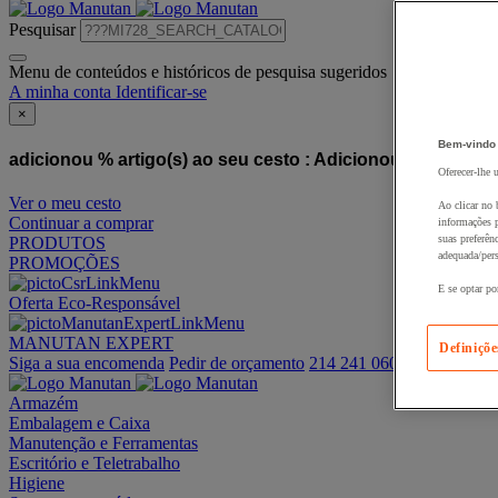
Pesquisar
Menu de conteúdos e históricos de pesquisa sugeridos
A minha conta
Identificar-se
×
Bem-vindo
adicionou % artigo(s) ao seu cesto :
Adicionou este artigo
Oferecer-lhe 
Ver o meu cesto
Ao clicar no 
Continuar a comprar
informações p
suas preferên
PRODUTOS
adequada/pers
PROMOÇÕES
E se optar po
Oferta Eco-Responsável
MANUTAN EXPERT
Definiçõe
Siga a sua encomenda
Pedir de orçamento
214 241 060
Armazém
Embalagem e Caixa
Manutenção e Ferramentas
Escritório e Teletrabalho
Higiene