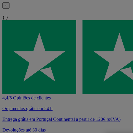
×
{ }
4,4/5 Opiniões de clientes
Orçamentos grátis em 24 h
Entrega grátis em Portugal Continental a partir de 120€ (s/IVA)
Devoluções até 30 dias