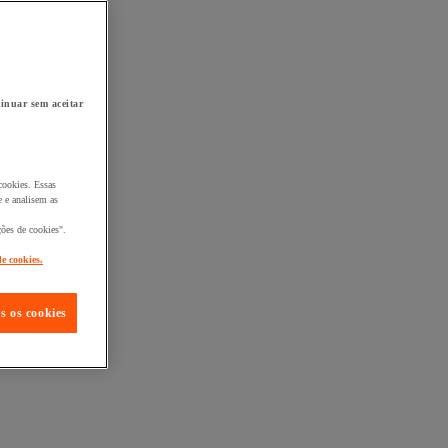
inuar sem aceitar
cookies. Essas
 e analisem as
ções de cookies".
de cookies.
s os cookies