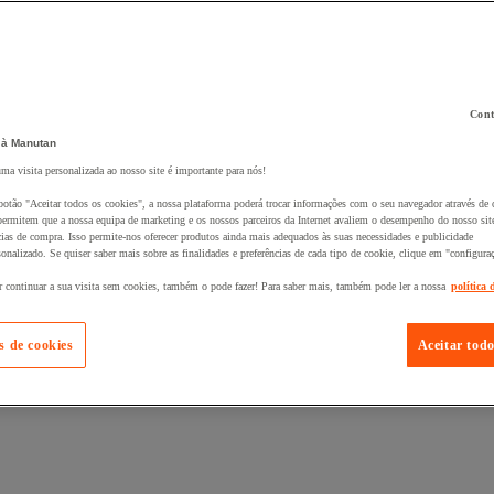
Cont
 à Manutan
 ao seu cesto :
uma visita personalizada ao nosso site é importante para nós!
botão "Aceitar todos os cookies", a nossa plataforma poderá trocar informações com o seu navegador através de 
ermitem que a nossa equipa de marketing e os nossos parceiros da Internet avaliem o desempenho do nosso site
cias de compra. Isso permite-nos oferecer produtos ainda mais adequados às suas necessidades e publicidade
onalizado. Se quiser saber mais sobre as finalidades e preferências de cada tipo de cookie, clique em "configura
r continuar a sua visita sem cookies, também o pode fazer! Para saber mais, também pode ler a nossa
política 
s de cookies
Aceitar todo