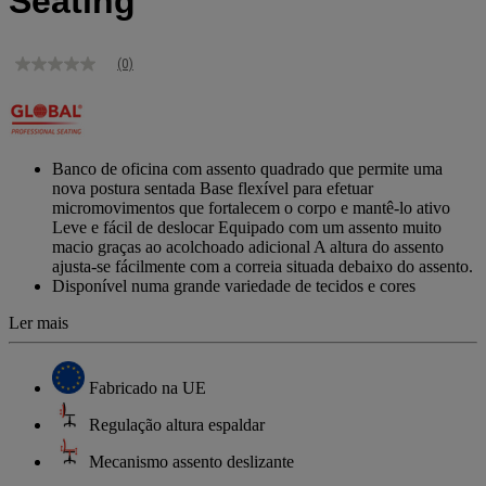
Seating
(0)
Sem
valor
de
classificação
Link
para
Banco de oficina com assento quadrado que permite uma
a
nova postura sentada Base flexível para efetuar
mesma
micromovimentos que fortalecem o corpo e mantê-lo ativo
página.
Leve e fácil de deslocar Equipado com um assento muito
macio graças ao acolchoado adicional A altura do assento
ajusta-se fácilmente com a correia situada debaixo do assento.
Disponível numa grande variedade de tecidos e cores
Ler mais
Fabricado na UE
Regulação altura espaldar
Mecanismo assento deslizante