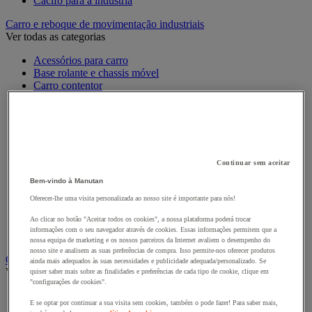
Cacifo para a indústria
Carro e reboque de movimentação industriais
Ver todas as categorias
Acessórios para carro
Base rolante e chassis móvel
Carro contentor
Carro de inox e alumínio
Carro de nível constante
Carro de plataformas
Carro dobrável
Carro eléctrico
Carro em fio de aço
Continuar sem aceitar
Carro para caixas
Bem-vindo à Manutan
Carro para carga comprida e volumosa
Carros com espaldar fixo e taipal
Oferecer-lhe uma visita personalizada ao nosso site é importante para nós!
Carros de preparação de encomendas
Ao clicar no botão "Aceitar todos os cookies", a nossa plataforma poderá trocar
Reboque industrial
informações com o seu navegador através de cookies. Essas informações permitem que a
Serviço e Manipulação
nossa equipa de marketing e os nossos parceiros da Internet avaliem o desempenho do
nosso site e analisem as suas preferências de compra. Isso permite-nos oferecer produtos
Contentor móvel gradeado
ainda mais adequados às suas necessidades e publicidade adequada/personalizado. Se
Ver todas as categorias
quiser saber mais sobre as finalidades e preferências de cada tipo de cookie, clique em
"configurações de cookies".
Acessórios para contentor móvel
E se optar por continuar a sua visita sem cookies, também o pode fazer! Para saber mais,
Contentor móvel de segurança