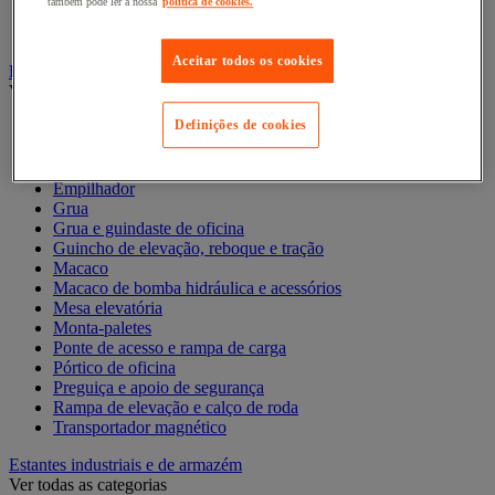
também pode ler a nossa
política de cookies.
Contentor móvel encaixável
Contentor móvel standard
Aceitar todos os cookies
Empilhador, Mesa Elevatória e Sistemas de Elevação
Ver todas as categorias
Definições de cookies
Balanceiro
Elevador de elevação
Elevador de materiais
Empilhador
Grua
Grua e guindaste de oficina
Guincho de elevação, reboque e tração
Macaco
Macaco de bomba hidráulica e acessórios
Mesa elevatória
Monta-paletes
Ponte de acesso e rampa de carga
Pórtico de oficina
Preguiça e apoio de segurança
Rampa de elevação e calço de roda
Transportador magnético
Estantes industriais e de armazém
Ver todas as categorias