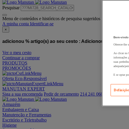
Pesquisar
Menu de conteúdos e históricos de pesquisa sugeridos
A minha conta
Identificar-se
×
Bem-vindo
adicionou % artigo(s) ao seu cesto :
Adicionou este artigo
Oferecer-lhe 
Ver o meu cesto
Ao clicar no 
Continuar a comprar
informações p
suas preferên
PRODUTOS
adequada/pers
PROMOÇÕES
E se optar po
Oferta Eco-Responsável
MANUTAN EXPERT
Definiçõe
Siga a sua encomenda
Pedir de orçamento
214 241 060
Armazém
Embalagem e Caixa
Manutenção e Ferramentas
Escritório e Teletrabalho
Higiene