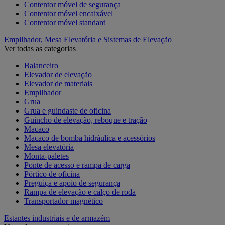
Contentor móvel de segurança
Contentor móvel encaixável
Contentor móvel standard
Empilhador, Mesa Elevatória e Sistemas de Elevação
Ver todas as categorias
Balanceiro
Elevador de elevação
Elevador de materiais
Empilhador
Grua
Grua e guindaste de oficina
Guincho de elevação, reboque e tração
Macaco
Macaco de bomba hidráulica e acessórios
Mesa elevatória
Monta-paletes
Ponte de acesso e rampa de carga
Pórtico de oficina
Preguiça e apoio de segurança
Rampa de elevação e calço de roda
Transportador magnético
Estantes industriais e de armazém