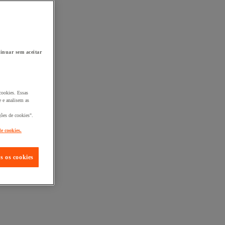
inuar sem aceitar
cookies. Essas
 e analisem as
ções de cookies".
de cookies.
s os cookies