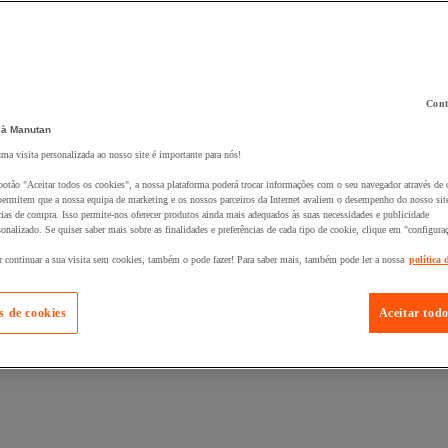
Cont
 à Manutan
 ao seu cesto :
uma visita personalizada ao nosso site é importante para nós!
botão "Aceitar todos os cookies", a nossa plataforma poderá trocar informações com o seu navegador através de 
ermitem que a nossa equipa de marketing e os nossos parceiros da Internet avaliem o desempenho do nosso site
cias de compra. Isso permite-nos oferecer produtos ainda mais adequados às suas necessidades e publicidade
onalizado. Se quiser saber mais sobre as finalidades e preferências de cada tipo de cookie, clique em "configura
r continuar a sua visita sem cookies, também o pode fazer! Para saber mais, também pode ler a nossa
política 
s de cookies
Aceitar todo