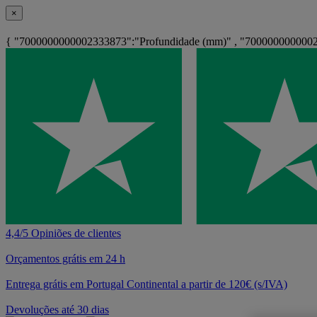
×
{ "7000000000002333873":"Profundidade (mm)" , "70000000000023
4,4/5 Opiniões de clientes
Orçamentos grátis em 24 h
Entrega grátis em Portugal Continental a partir de 120€ (s/IVA)
Devoluções até 30 dias