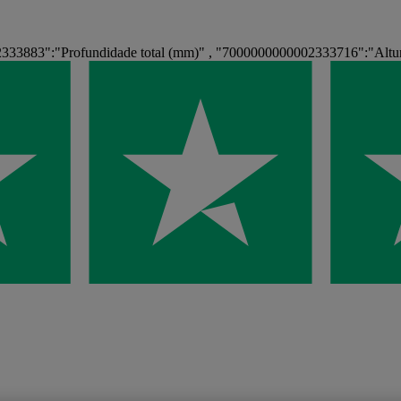
33883":"Profundidade total (mm)" , "7000000000002333716":"Altur