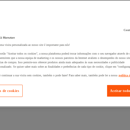
Cont
 à Manutan
 ao seu cesto :
uma visita personalizada ao nosso site é importante para nós!
botão "Aceitar todos os cookies", a nossa plataforma poderá trocar informações com o seu navegador através de 
ermitem que a nossa equipa de marketing e os nossos parceiros da Internet avaliem o desempenho do nosso site
cias de compra. Isso permite-nos oferecer produtos ainda mais adequados às suas necessidades e publicidade
onalizado. Se quiser saber mais sobre as finalidades e preferências de cada tipo de cookie, clique em "configura
r continuar a sua visita sem cookies, também o pode fazer! Para saber mais, também pode ler a nossa
política 
s de cookies
Aceitar todo