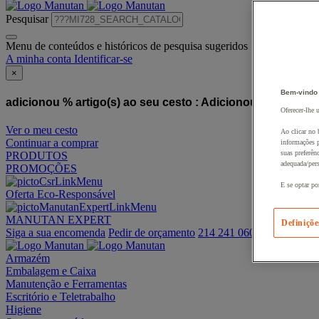
Pesquisar
Menu de conteúdos e históricos de pesquisa sugeridos
A minha conta
Identificar-se
×
Bem-vindo
adicionou % artigo(s) ao seu cesto :
Adicionou este artigo
Oferecer-lhe 
Ver o meu cesto
Ao clicar no 
Continuar a comprar
informações p
suas preferên
PRODUTOS
adequada/pers
PROMOÇÕES
E se optar po
Oferta Eco-Responsável
MANUTAN EXPERT
Definiçõe
Siga a sua encomenda
Pedir de orçamento
214 241 060
Armazém
Embalagem e Caixa
Manutenção e Ferramentas
Escritório e Teletrabalho
Higiene