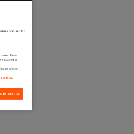
inuar sem aceitar
cookies. Essas
 e analisem as
ções de cookies".
de cookies.
s os cookies