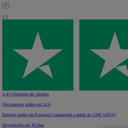
×
{ }
4,4/5 Opiniões de clientes
Orçamentos grátis em 24 h
Entrega grátis em Portugal Continental a partir de 120€ (s/IVA)
Devoluções até 30 dias