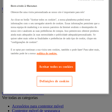
Cacifo para a indústria
Bem-vindo à Manutan
Carro e reboque de movimentação industriais
Oferecer-lhe uma visita personalizada ao nosso site é importante para nós!
Ver todas as categorias
Ao clicar no botão "Aceitar todos os cookies", a nossa plataforma poderá trocar
Acessórios para carro
informações com o seu navegador através de cookies. Essas informações permitem que a
Base rolante e chassis móvel
nossa equipa de marketing e os nossos parceiros da Internet avaliem o desempenho do
Carro contentor
nosso site e analisem as suas preferências de compra. Isso permite-nos oferecer produtos
Carro de inox e alumínio
ainda mais adequados às suas necessidades e publicidade adequada/personalizado. Se
quiser saber mais sobre as finalidades e preferências de cada tipo de cookie, clique em
Carro de nível constante
"configurações de cookies".
Carro de plataformas
Carro dobrável
E se optar por continuar a sua visita sem cookies, também o pode fazer! Para saber mais,
Carro eléctrico
também pode ler a nossa
política de cookies.
Carro em fio de aço
Carro para caixas
Carro para carga comprida e volumosa
Aceitar todos os cookies
Carros com espaldar fixo e taipal
Carros de preparação de encomendas
Reboque industrial
Definições de cookies
Serviço e Manipulação
Contentor móvel gradeado
Ver todas as categorias
Acessórios para contentor móvel
Contentor móvel de segurança