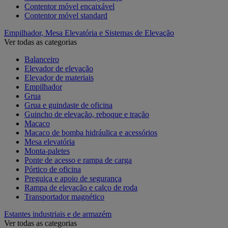
Contentor móvel encaixável
Contentor móvel standard
Empilhador, Mesa Elevatória e Sistemas de Elevação
Ver todas as categorias
Balanceiro
Elevador de elevação
Elevador de materiais
Empilhador
Grua
Grua e guindaste de oficina
Guincho de elevação, reboque e tração
Macaco
Macaco de bomba hidráulica e acessórios
Mesa elevatória
Monta-paletes
Ponte de acesso e rampa de carga
Pórtico de oficina
Preguiça e apoio de segurança
Rampa de elevação e calço de roda
Transportador magnético
Estantes industriais e de armazém
Ver todas as categorias