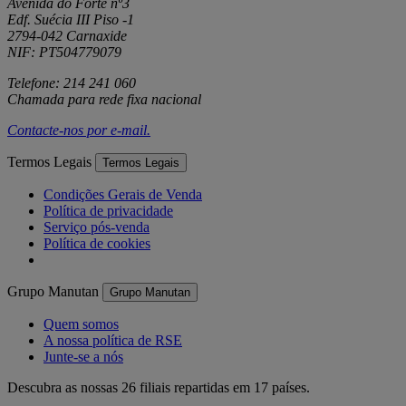
Avenida do Forte nº3
Edf. Suécia III Piso -1
2794-042 Carnaxide
NIF: PT504779079
Telefone: 214 241 060
Chamada para rede fixa nacional
Contacte-nos por
e-mail
.
Termos Legais
Termos Legais
Condições Gerais de Venda
Política de privacidade
Serviço pós-venda
Política de cookies
Grupo Manutan
Grupo Manutan
Quem somos
A nossa política de RSE
Junte-se a nós
Descubra as nossas 26 filiais repartidas em 17 países.