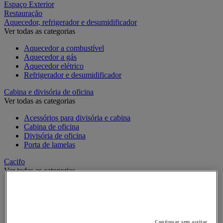
Espaço Exterior
Restauração
Aquecedor, refrigerador e desumidificador
Ver todas as categorias
Aquecedor a combustível
Aquecedor a gás
Aquecedor elétrico
Refrigerador e desumidificador
Cabina e divisória de oficina
Ver todas as categorias
Acessórios para divisória e cabina
Cabina de oficina
Divisória de oficina
Porta de lamelas
Cacifo
Ver todas as categorias
Acessório para cacifos e vestiários
Cacifo de moeda e multimédia
Cacifo específico
Cacifo monobloco
Continuar sem aceitar