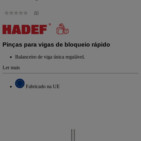
(0)
Sem
valor
de
classificação
Link
para
Pinças para vigas de bloqueio rápido
a
mesma
página.
Balanceiro de viga única regulável.
Ler mais
Fabricado na UE