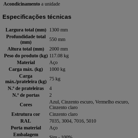
Acondicinamento
a unidade
Especificações técnicas
Largura total (mm)
1300 mm
Profundidade total
550 mm
(mm)
Altura total (mm)
2000 mm
Peso do produto (kg)
117.08 kg
Material
Aço
Carga máx. (kg)
1000 kg
Carga
75 kg
máx./prateleira (kg)
N.º de prateleiras
4
N.º de portas
2
Azul, Cinzento escuro, Vermelho escuro,
Cores
Cinzento claro
Estrutura cor
Cinzento claro
RAL
7035, 3004, 7016, 5010
Porta material
Aço
Embalagem
Sim - 100%