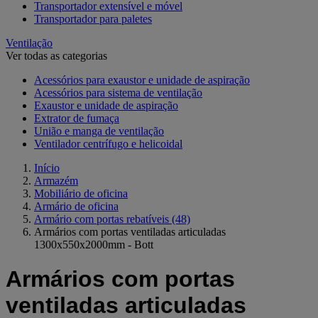
Transportador extensível e móvel
Transportador para paletes
Ventilação
Ver todas as categorias
Acessórios para exaustor e unidade de aspiração
Acessórios para sistema de ventilação
Exaustor e unidade de aspiração
Extrator de fumaça
União e manga de ventilação
Ventilador centrífugo e helicoidal
Início
Armazém
Mobiliário de oficina
Armário de oficina
Armário com portas rebatíveis
(48)
Armários com portas ventiladas articuladas
1300x550x2000mm - Bott
Armários com portas
ventiladas articuladas