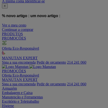
A minha conta
Identificar-se
×
% novo artigo :
um novo artigo :
Ver o meu cesto
Continuar a comprar
PRODUTOS
PROMOÇÕES
Oferta Eco-Responsável
MANUTAN EXPERT
Siga a sua encomenda
Pedir de orçamento
214 241 060
PROMOÇÕES
Oferta Eco-Responsável
MANUTAN EXPERT
Siga a sua encomenda
Pedir de orçamento
214 241 060
Armazém
Embalagem e Caixa
Manutenção e Ferramentas
Escritório e Teletrabalho
Higiene