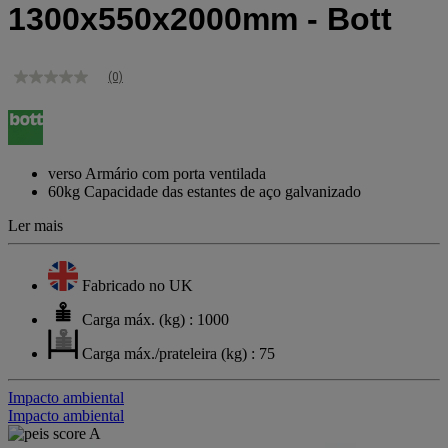
1300x550x2000mm - Bott
(0)
Sem
valor
de
classificação
Link
para
verso Armário com porta ventilada
a
60kg Capacidade das estantes de aço galvanizado
mesma
página.
Ler mais
Fabricado no UK
Carga máx. (kg) : 1000
Carga máx./prateleira (kg) : 75
Impacto ambiental
Impacto ambiental