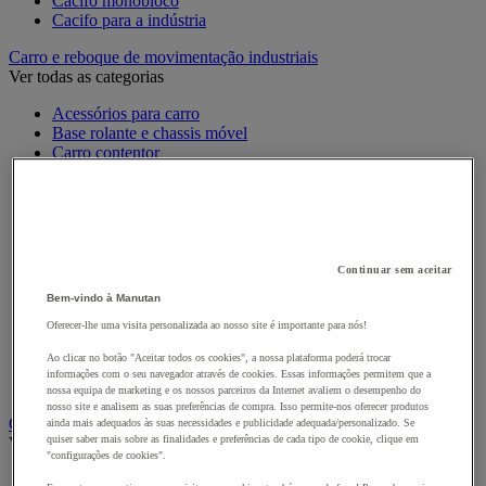
Cacifo monobloco
Cacifo para a indústria
Carro e reboque de movimentação industriais
Ver todas as categorias
Acessórios para carro
Base rolante e chassis móvel
Carro contentor
Carro de inox e alumínio
Carro de nível constante
Carro de plataformas
Carro dobrável
Carro eléctrico
Carro em fio de aço
Continuar sem aceitar
Carro para caixas
Bem-vindo à Manutan
Carro para carga comprida e volumosa
Carros com espaldar fixo e taipal
Oferecer-lhe uma visita personalizada ao nosso site é importante para nós!
Carros de preparação de encomendas
Ao clicar no botão "Aceitar todos os cookies", a nossa plataforma poderá trocar
Reboque industrial
informações com o seu navegador através de cookies. Essas informações permitem que a
Serviço e Manipulação
nossa equipa de marketing e os nossos parceiros da Internet avaliem o desempenho do
nosso site e analisem as suas preferências de compra. Isso permite-nos oferecer produtos
Contentor móvel gradeado
ainda mais adequados às suas necessidades e publicidade adequada/personalizado. Se
quiser saber mais sobre as finalidades e preferências de cada tipo de cookie, clique em
Ver todas as categorias
"configurações de cookies".
Acessórios para contentor móvel