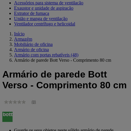
Acessórios para sistema de ventilação
Exaustor e unidade de aspiração
Extrator de fumaça
União e manga de ventilação
Ventilador centrífugo e helicoidal
Início
Armazém
Mobiliário de oficina
Armário de oficina
Armário com portas rebatíveis
(48)
Armário de parede Bott Verso - Comprimento 80 cm
Armário de parede Bott
Verso - Comprimento 80 cm
(0)
Sem
valor
de
classificação
Link
para
Guarde os seus objetos neste sólido armário de parede.