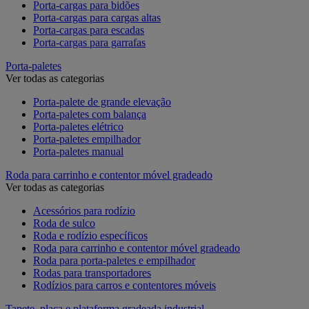
Porta-cargas para bidões
Porta-cargas para cargas altas
Porta-cargas para escadas
Porta-cargas para garrafas
Porta-paletes
Ver todas as categorias
Porta-palete de grande elevação
Porta-paletes com balança
Porta-paletes elétrico
Porta-paletes empilhador
Porta-paletes manual
Roda para carrinho e contentor móvel gradeado
Ver todas as categorias
Acessórios para rodízio
Roda de sulco
Roda e rodízio específicos
Roda para carrinho e contentor móvel gradeado
Roda para porta-paletes e empilhador
Rodas para transportadores
Rodízios para carros e contentores móveis
Tapete, placa e plataforma gradeada industrial