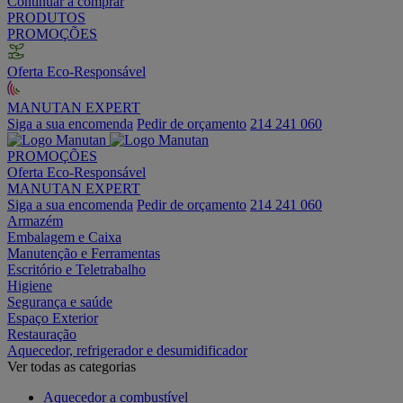
Continuar a comprar
PRODUTOS
PROMOÇÕES
Oferta Eco-Responsável
MANUTAN EXPERT
Siga a sua encomenda
Pedir de orçamento
214 241 060
PROMOÇÕES
Oferta Eco-Responsável
MANUTAN EXPERT
Siga a sua encomenda
Pedir de orçamento
214 241 060
Armazém
Embalagem e Caixa
Manutenção e Ferramentas
Escritório e Teletrabalho
Higiene
Segurança e saúde
Espaço Exterior
Restauração
Aquecedor, refrigerador e desumidificador
Ver todas as categorias
Aquecedor a combustível