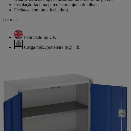
a
Instalação fácil na parede com ajuda de olhais.
mesma
Fecha-se com uma fechadura.
página.
Ler mais
Fabricado no UK
Carga máx./prateleira (kg) : 35