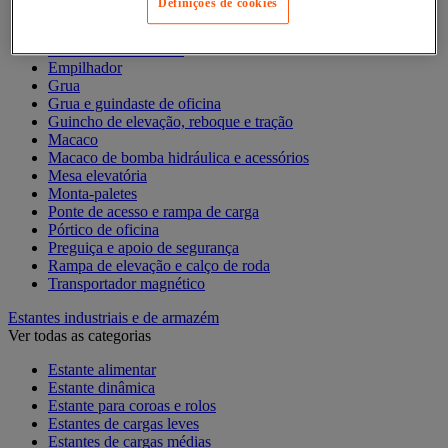
Definições de cookies
Balanceiro
Elevador de elevação
Elevador de materiais
Empilhador
Grua
Grua e guindaste de oficina
Guincho de elevação, reboque e tração
Macaco
Macaco de bomba hidráulica e acessórios
Mesa elevatória
Monta-paletes
Ponte de acesso e rampa de carga
Pórtico de oficina
Preguiça e apoio de segurança
Rampa de elevação e calço de roda
Transportador magnético
Estantes industriais e de armazém
Ver todas as categorias
Estante alimentar
Estante dinâmica
Estante para coroas e rolos
Estantes de cargas leves
Estantes de cargas médias