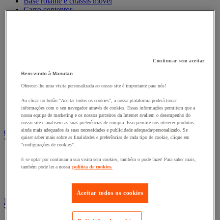
Base rolante e chassis móvel
Carro contentor
Carro de inox e alumínio
Carro de nível constante
Carro de plataformas
Carro dobrável
Carro eléctrico
Continuar sem aceitar
Carro em fio de aço
Carro para caixas
Bem-vindo à Manutan
Carro para carga comprida e volumosa
Oferecer-lhe uma visita personalizada ao nosso site é importante para nós!
Carros com espaldar fixo e taipal
Carros de preparação de encomendas
Ao clicar no botão "Aceitar todos os cookies", a nossa plataforma poderá trocar
Reboque industrial
informações com o seu navegador através de cookies. Essas informações permitem que a
Serviço e Manipulação
nossa equipa de marketing e os nossos parceiros da Internet avaliem o desempenho do
nosso site e analisem as suas preferências de compra. Isso permite-nos oferecer produtos
ainda mais adequados às suas necessidades e publicidade adequada/personalizado. Se
Contentor móvel gradeado
quiser saber mais sobre as finalidades e preferências de cada tipo de cookie, clique em
Ver todas as categorias
"configurações de cookies".
Acessórios para contentor móvel
E se optar por continuar a sua visita sem cookies, também o pode fazer! Para saber mais,
Contentor móvel de segurança
também pode ler a nossa
política de cookies.
Contentor móvel encaixável
Contentor móvel standard
Aceitar todos os cookies
Empilhador, Mesa Elevatória e Sistemas de Elevação
Ver todas as categorias