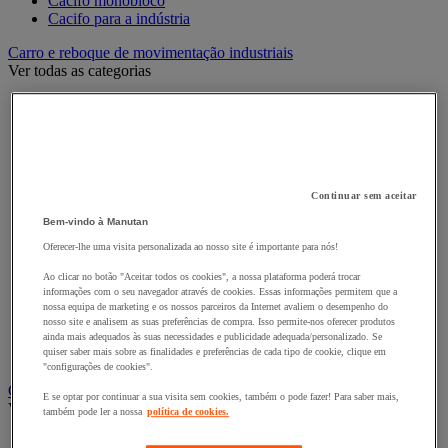
Cacifo monobloco
Cacifo para a indústria
Carro e reboque de movimentação industriais
Ver todas as categorias
Acessórios para carro
Base rolante e chassis móvel
Carro contentor
Carro de inox e alumínio
Carro de nível constante
Carro de plataformas
Continuar sem aceitar
Carro dobrável
Bem-vindo à Manutan
Carro eléctrico
Carro em fio de aço
Oferecer-lhe uma visita personalizada ao nosso site é importante para nós!
Carro para caixas
Ao clicar no botão "Aceitar todos os cookies", a nossa plataforma poderá trocar
Carro para carga comprida e volumosa
informações com o seu navegador através de cookies. Essas informações permitem que a
Carros com espaldar fixo e taipal
nossa equipa de marketing e os nossos parceiros da Internet avaliem o desempenho do
Carros de preparação de encomendas
nosso site e analisem as suas preferências de compra. Isso permite-nos oferecer produtos
Reboque industrial
ainda mais adequados às suas necessidades e publicidade adequada/personalizado. Se
quiser saber mais sobre as finalidades e preferências de cada tipo de cookie, clique em
Serviço e Manipulação
"configurações de cookies".
Contentor móvel gradeado
E se optar por continuar a sua visita sem cookies, também o pode fazer! Para saber mais,
Ver todas as categorias
também pode ler a nossa
política de cookies.
Acessórios para contentor móvel