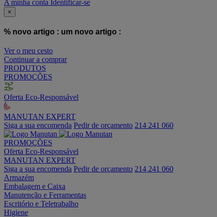
A minha conta
Identificar-se
×
% novo artigo :
um novo artigo :
Ver o meu cesto
Continuar a comprar
PRODUTOS
PROMOÇÕES
Oferta Eco-Responsável
MANUTAN EXPERT
Siga a sua encomenda
Pedir de orçamento
214 241 060
PROMOÇÕES
Oferta Eco-Responsável
MANUTAN EXPERT
Siga a sua encomenda
Pedir de orçamento
214 241 060
Armazém
Embalagem e Caixa
Manutenção e Ferramentas
Escritório e Teletrabalho
Higiene