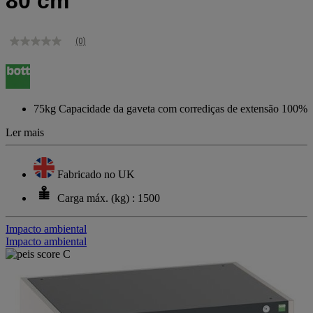
80 cm
(0)
Sem
valor
de
classificação
Link
para
75kg Capacidade da gaveta com corrediças de extensão 100%
a
mesma
Ler mais
página.
Fabricado no UK
Carga máx. (kg) : 1500
Impacto ambiental
Impacto ambiental