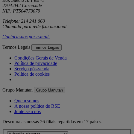
Edf. Suécia III Piso -1
2794-042 Carnaxide
NIF: PT504779079
Telefone: 214 241 060
Chamada para rede fixa nacional
Contacte-nos por
e-mail
.
Termos Legais
Termos Legais
Condições Gerais de Venda
Política de privacidade
Serviço pós-venda
Política de cookies
Grupo Manutan
Grupo Manutan
Quem somos
A nossa política de RSE
Junte-se a nós
Descubra as nossas 26 filiais repartidas em 17 países.