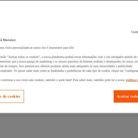
Cont
 à Manutan
uma visita personalizada ao nosso site é importante para nós!
 ao seu cesto :
botão "Aceitar todos os cookies", a nossa plataforma poderá trocar informações com o seu navegador através de 
ermitem que a nossa equipa de marketing e os nossos parceiros da Internet avaliem o desempenho do nosso site
cias de compra. Isso permite-nos oferecer produtos ainda mais adequados às suas necessidades e publicidade
onalizado. Se quiser saber mais sobre as finalidades e preferências de cada tipo de cookie, clique em "configura
r continuar a sua visita sem cookies, também o pode fazer! Para saber mais, também pode ler a nossa
política 
s de cookies
Aceitar todo