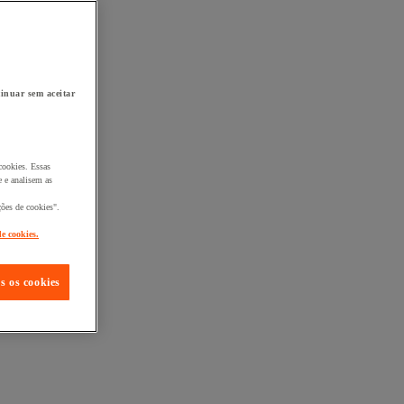
inuar sem aceitar
cookies. Essas
 e analisem as
ções de cookies".
de cookies.
s os cookies