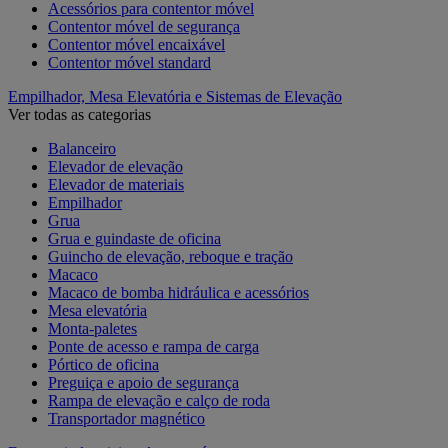
Acessórios para contentor móvel
Contentor móvel de segurança
Contentor móvel encaixável
Contentor móvel standard
Empilhador, Mesa Elevatória e Sistemas de Elevação
Ver todas as categorias
Balanceiro
Elevador de elevação
Elevador de materiais
Empilhador
Grua
Grua e guindaste de oficina
Guincho de elevação, reboque e tração
Macaco
Macaco de bomba hidráulica e acessórios
Mesa elevatória
Monta-paletes
Ponte de acesso e rampa de carga
Pórtico de oficina
Preguiça e apoio de segurança
Rampa de elevação e calço de roda
Transportador magnético