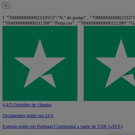
×
{ "7000000000002333553":"N.º de portas" , "7000000000002333716"
"7000000000000111399":"Porta cor" , "7000000000000111390":"Gav
4,4/5 Opiniões de clientes
Orçamentos grátis em 24 h
Entrega grátis em Portugal Continental a partir de 120€ (s/IVA)