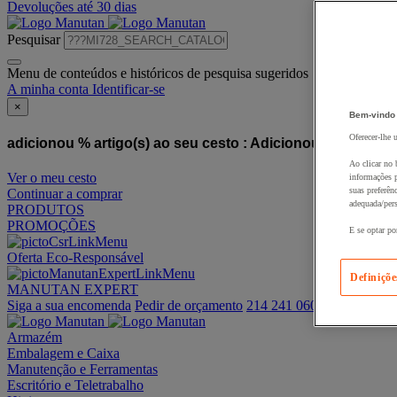
Devoluções até 30 dias
Pesquisar
Menu de conteúdos e históricos de pesquisa sugeridos
A minha conta
Identificar-se
×
Bem-vindo
Oferecer-lhe 
adicionou % artigo(s) ao seu cesto :
Adicionou este artigo
Ao clicar no 
Ver o meu cesto
informações p
suas preferên
Continuar a comprar
adequada/pers
PRODUTOS
PROMOÇÕES
E se optar po
Oferta Eco-Responsável
Definiçõe
MANUTAN EXPERT
Siga a sua encomenda
Pedir de orçamento
214 241 060
Armazém
Embalagem e Caixa
Manutenção e Ferramentas
Escritório e Teletrabalho