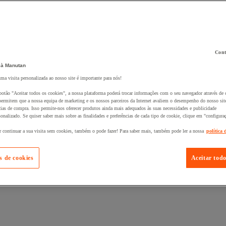
Cont
 à Manutan
uma visita personalizada ao nosso site é importante para nós!
 ao seu cesto :
botão "Aceitar todos os cookies", a nossa plataforma poderá trocar informações com o seu navegador através de 
ermitem que a nossa equipa de marketing e os nossos parceiros da Internet avaliem o desempenho do nosso site
cias de compra. Isso permite-nos oferecer produtos ainda mais adequados às suas necessidades e publicidade
onalizado. Se quiser saber mais sobre as finalidades e preferências de cada tipo de cookie, clique em "configura
r continuar a sua visita sem cookies, também o pode fazer! Para saber mais, também pode ler a nossa
política 
s de cookies
Aceitar todo