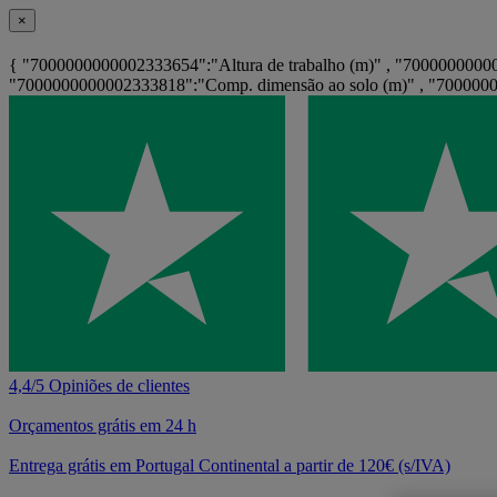
×
{ "7000000000002333654":"Altura de trabalho (m)" , "70000000000
"7000000000002333818":"Comp. dimensão ao solo (m)" , "700000
4,4/5 Opiniões de clientes
Orçamentos grátis em 24 h
Entrega grátis em Portugal Continental a partir de 120€ (s/IVA)