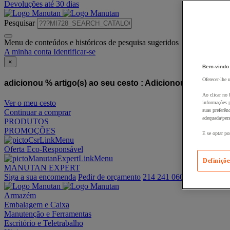
Devoluções até 30 dias
Pesquisar
Menu de conteúdos e históricos de pesquisa sugeridos
A minha conta
Identificar-se
×
Bem-vindo
Oferecer-lhe 
adicionou % artigo(s) ao seu cesto :
Adicionou este artigo
Ao clicar no 
Ver o meu cesto
informações p
suas preferên
Continuar a comprar
adequada/pers
PRODUTOS
PROMOÇÕES
E se optar po
Oferta Eco-Responsável
Definiçõe
MANUTAN EXPERT
Siga a sua encomenda
Pedir de orçamento
214 241 060
Armazém
Embalagem e Caixa
Manutenção e Ferramentas
Escritório e Teletrabalho