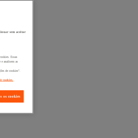
inuar sem aceitar
cookies. Essas
 e analisem as
ções de cookies".
de cookies.
s os cookies