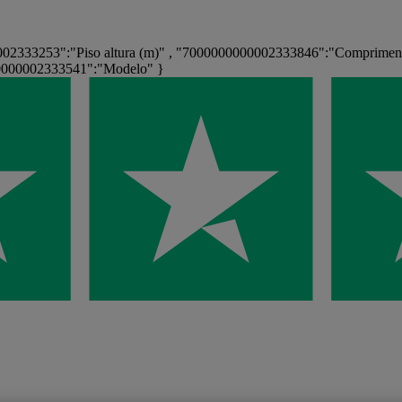
02333253":"Piso altura (m)" , "7000000000002333846":"Comprimento
0000002333541":"Modelo" }