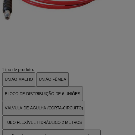
Tipo de produto:
UNIÃO MACHO
UNIÃO FÊMEA
BLOCO DE DISTRIBUIÇÃO DE 6 UNIÕES
VÁLVULA DE AGULHA (CORTA-CIRCUITO)
TUBO FLEXÍVEL HIDRÁULICO 2 METROS