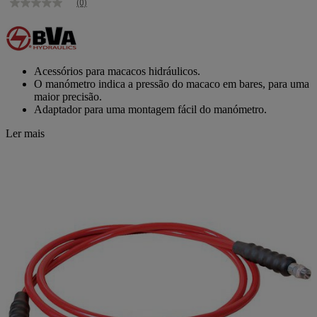
(0)
Sem
valor
de
classificação
Link
para
Acessórios para macacos hidráulicos.
a
O manómetro indica a pressão do macaco em bares, para uma
mesma
maior precisão.
página.
Adaptador para uma montagem fácil do manómetro.
Ler mais