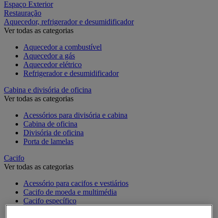
Espaço Exterior
Restauração
Aquecedor, refrigerador e desumidificador
Ver todas as categorias
Aquecedor a combustível
Aquecedor a gás
Aquecedor elétrico
Refrigerador e desumidificador
Cabina e divisória de oficina
Ver todas as categorias
Acessórios para divisória e cabina
Cabina de oficina
Divisória de oficina
Porta de lamelas
Cacifo
Ver todas as categorias
Acessório para cacifos e vestiários
Cacifo de moeda e multimédia
Cacifo específico
Cacifo monobloco