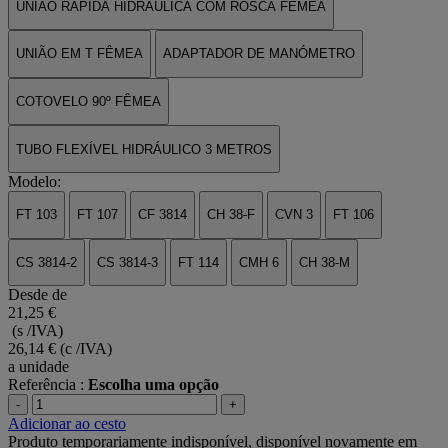
UNIÃO RÁPIDA HIDRÁULICA COM ROSCA FÊMEA
UNIÃO EM T FÊMEA
ADAPTADOR DE MANÓMETRO
COTOVELO 90º FÊMEA
TUBO FLEXÍVEL HIDRÁULICO 3 METROS
Modelo:
FT 103
FT 107
CF 3814
CH 38-F
CVN 3
FT 106
CS 3814-2
CS 3814-3
FT 114
CMH 6
CH 38-M
Desde de
21,25 €
(s /IVA)
26,14 €
(c /IVA)
a unidade
Referência :
Escolha uma opção
-
+
Adicionar ao cesto
Produto temporariamente indisponível, disponível novamente em