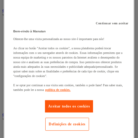
Cacifo para a indústria
Carro e reboque de movimentação industriais
Ver todas as categorias
Continuar sem aceitar
Acessórios para carro
Bem-vindo à Manutan
Base rolante e chassis móvel
Carro contentor
Oferecer-lhe uma visita personalizada ao nosso site é importante para nós!
Carro de inox e alumínio
Carro de nível constante
Ao clicar no botão "Aceitar todos os cookies", a nossa plataforma poderá trocar
informações com o seu navegador através de cookies. Essas informações permitem que a
Carro de plataformas
nossa equipa de marketing e os nossos parceiros da Internet avaliem o desempenho do
Carro dobrável
nosso site e analisem as suas preferências de compra. Isso permite-nos oferecer produtos
Carro eléctrico
ainda mais adequados às suas necessidades e publicidade adequada/personalizado. Se
Carro em fio de aço
quiser saber mais sobre as finalidades e preferências de cada tipo de cookie, clique em
Carro para caixas
"configurações de cookies".
Carro para carga comprida e volumosa
E se optar por continuar a sua visita sem cookies, também o pode fazer! Para saber mais,
Carros com espaldar fixo e taipal
também pode ler a nossa
política de cookies.
Carros de preparação de encomendas
Reboque industrial
Serviço e Manipulação
Aceitar todos os cookies
Contentor móvel gradeado
Ver todas as categorias
Definições de cookies
Acessórios para contentor móvel
Contentor móvel de segurança