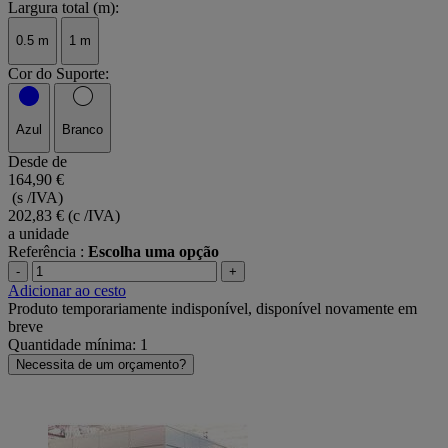
Largura total (m):
0.5 m
1 m
Cor do Suporte:
Azul
Branco
Desde de
164,90 €
(s /IVA)
202,83 €
(c /IVA)
a unidade
Referência :
Escolha uma opção
-
+
Adicionar ao cesto
Produto temporariamente indisponível, disponível novamente em
breve
Quantidade mínima: 1
Necessita de um orçamento?