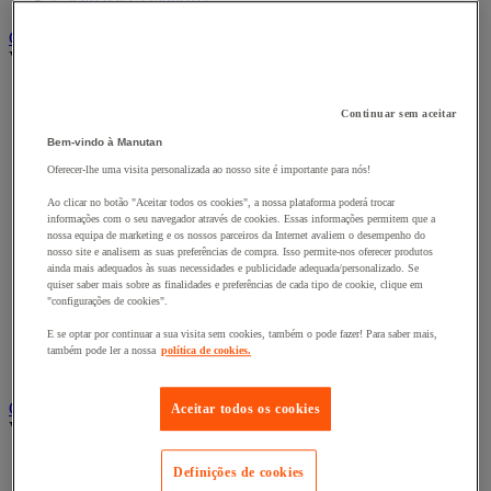
Cacifo para a indústria
Carro e reboque de movimentação industriais
Ver todas as categorias
Acessórios para carro
Base rolante e chassis móvel
Continuar sem aceitar
Carro contentor
Bem-vindo à Manutan
Carro de inox e alumínio
Oferecer-lhe uma visita personalizada ao nosso site é importante para nós!
Carro de nível constante
Carro de plataformas
Ao clicar no botão "Aceitar todos os cookies", a nossa plataforma poderá trocar
Carro dobrável
informações com o seu navegador através de cookies. Essas informações permitem que a
Carro eléctrico
nossa equipa de marketing e os nossos parceiros da Internet avaliem o desempenho do
Carro em fio de aço
nosso site e analisem as suas preferências de compra. Isso permite-nos oferecer produtos
ainda mais adequados às suas necessidades e publicidade adequada/personalizado. Se
Carro para caixas
quiser saber mais sobre as finalidades e preferências de cada tipo de cookie, clique em
Carro para carga comprida e volumosa
"configurações de cookies".
Carros com espaldar fixo e taipal
Carros de preparação de encomendas
E se optar por continuar a sua visita sem cookies, também o pode fazer! Para saber mais,
Reboque industrial
também pode ler a nossa
política de cookies.
Serviço e Manipulação
Contentor móvel gradeado
Aceitar todos os cookies
Ver todas as categorias
Acessórios para contentor móvel
Definições de cookies
Contentor móvel de segurança