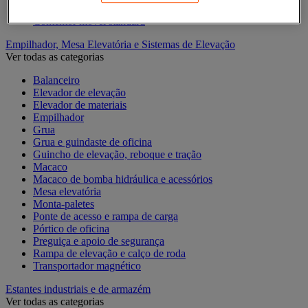
Contentor móvel encaixável
Contentor móvel standard
Empilhador, Mesa Elevatória e Sistemas de Elevação
Ver todas as categorias
Balanceiro
Elevador de elevação
Elevador de materiais
Empilhador
Grua
Grua e guindaste de oficina
Guincho de elevação, reboque e tração
Macaco
Macaco de bomba hidráulica e acessórios
Mesa elevatória
Monta-paletes
Ponte de acesso e rampa de carga
Pórtico de oficina
Preguiça e apoio de segurança
Rampa de elevação e calço de roda
Transportador magnético
Estantes industriais e de armazém
Ver todas as categorias