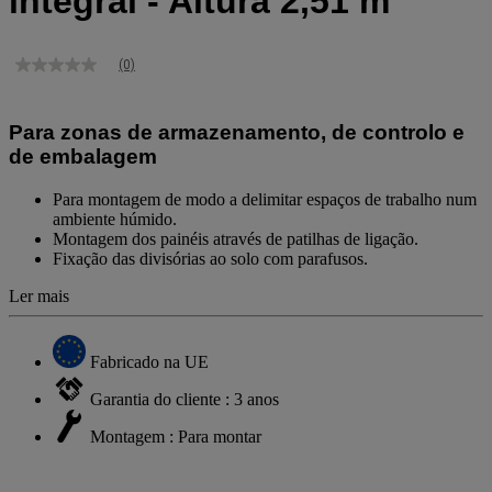
integral - Altura 2,51 m
(0)
Sem
valor
de
classificação
Para zonas de armazenamento, de controlo e
Link
de embalagem
para
a
mesma
Para montagem de modo a delimitar espaços de trabalho num
página.
ambiente húmido.
Montagem dos painéis através de patilhas de ligação.
Fixação das divisórias ao solo com parafusos.
Ler mais
Fabricado na UE
Garantia do cliente : 3 anos
Montagem : Para montar