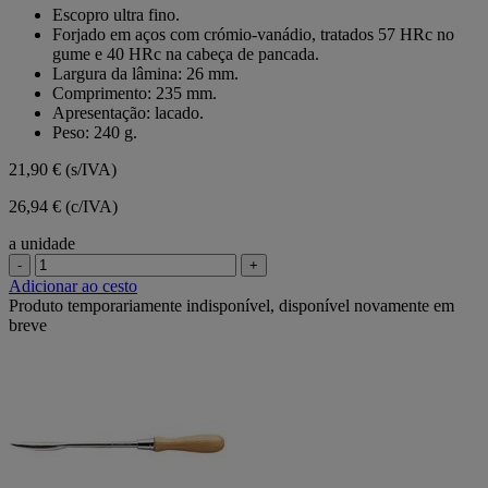
em
Escopro ultra fino.
5
Forjado em aços com crómio-vanádio, tratados 57 HRc no
estrelas.
gume e 40 HRc na cabeça de pancada.
Largura da lâmina: 26 mm.
Comprimento: 235 mm.
Apresentação: lacado.
Peso: 240 g.
21,90 €
(s/IVA)
26,94 € (c/IVA)
a unidade
-
+
Adicionar ao cesto
Produto temporariamente indisponível, disponível novamente em
breve