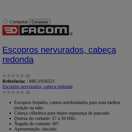
Comparar
Comparar
Escopros nervurados, cabeça
redonda
(0)
0.0
Referência:
: MIG1958323
em
Escopros nervurados, cabeça redonda
5
(0)
estrelas.
0.0
em
Escopros forjados, cantos arredondados para uma melhor
5
posição na mão.
estrelas.
Cabeça cilíndrica para maior segurança de pancada.
Dureza do cortante: 57 a 59 HRc.
Ângulo do cortante: 60°.
Apresentação: zincado.