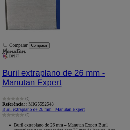
Comparar
Comparar
Buril extraplano de 26 mm -
Manutan Expert
(0)
0.0
Referência:
: MIG5552548
em
Buril extraplano de 26 mm - Manutan Expert
5
(0)
estrelas.
0.0
em
Buril extraplano de 26 mm – Manutan Expert Buril
5