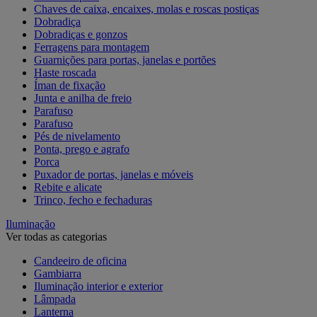
Chaves de caixa, encaixes, molas e roscas postiças
Dobradiça
Dobradiças e gonzos
Ferragens para montagem
Guarnições para portas, janelas e portões
Haste roscada
Íman de fixação
Junta e anilha de freio
Parafuso
Parafuso
Pés de nivelamento
Ponta, prego e agrafo
Porca
Puxador de portas, janelas e móveis
Rebite e alicate
Trinco, fecho e fechaduras
Iluminação
Ver todas as categorias
Candeeiro de oficina
Gambiarra
Iluminação interior e exterior
Lâmpada
Lanterna