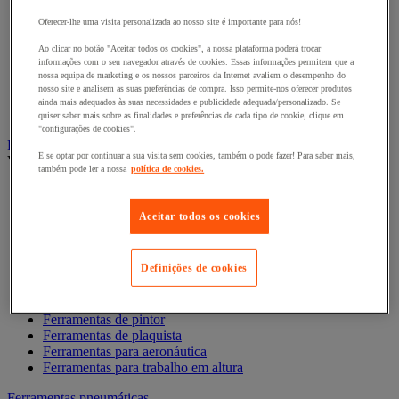
Chave de caixa e roquete
Chave de parafusos e ponta de aparafusamento
Oferecer-lhe uma visita personalizada ao nosso site é importante para nós!
Chave dinamométrica e chave de fendas
Composição de ferramentas
Ao clicar no botão "Aceitar todos os cookies", a nossa plataforma poderá trocar
informações com o seu navegador através de cookies. Essas informações permitem que a
Cortador, tesoura e serra
nossa equipa de marketing e os nossos parceiros da Internet avaliem o desempenho do
Lima, folha abrasiva, plaina
nosso site e analisem as suas preferências de compra. Isso permite-nos oferecer produtos
Martelo e ferramentas de impacto
ainda mais adequados às suas necessidades e publicidade adequada/personalizado. Se
Torno de bancada, extrator e grampo
quiser saber mais sobre as finalidades e preferências de cada tipo de cookie, clique em
"configurações de cookies".
Ferramentas manuais profissão especializada
E se optar por continuar a sua visita sem cookies, também o pode fazer! Para saber mais,
Ver todas as categorias
também pode ler a nossa
política de cookies.
Acessórios magnéticos
Ferramentas antideflagrantes
Aceitar todos os cookies
Ferramentas de canalizador
Ferramentas de Eletricista
Ferramentas de eletrónica
Definições de cookies
Ferramentas de ladrilhador
Ferramentas de mecânico
Ferramentas de pedreiro
Ferramentas de pintor
Ferramentas de plaquista
Ferramentas para aeronáutica
Ferramentas para trabalho em altura
Ferramentas pneumáticas