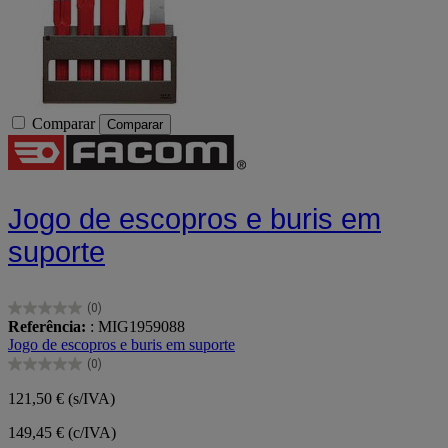
Comparar
Comparar
Jogo de escopros e buris em
suporte
(0)
0.0
Referência:
: MIG1959088
em
Jogo de escopros e buris em suporte
5
(0)
estrelas.
0.0
em
121,50 €
(s/IVA)
5
estrelas.
149,45 € (c/IVA)