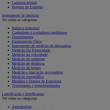
Lanterna frontal
Projetor de Estaleiro
Instrumento de medição
Ver todas as categorias
Balança industrial
Contadores e contadores-medidores
Dinamómetro
Equipamento Ótico
Instrumento de medição de laboratório
Medição Da Eletricidade
Medição da velocidade
Medição de ambiente
Medição de distância
Medição do tempo
Medição e marcação em estaleiro
Medição topográfica
Medidor e Detetor de Espessura
Termómetro e termohigrómetro
Lubrificação e lubrificantes
Ver todas as categorias
Antiaderente