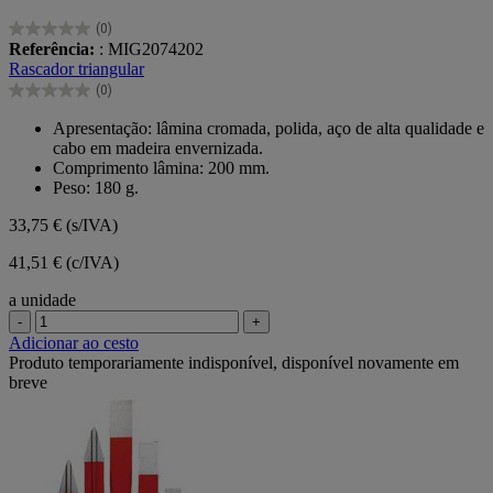
(0)
0.0
Referência:
: MIG2074202
em
Rascador triangular
5
(0)
estrelas.
0.0
em
Apresentação: lâmina cromada, polida, aço de alta qualidade e
5
cabo em madeira envernizada.
estrelas.
Comprimento lâmina: 200 mm.
Peso: 180 g.
33,75 €
(s/IVA)
41,51 € (c/IVA)
a unidade
-
+
Adicionar ao cesto
Produto temporariamente indisponível, disponível novamente em
breve