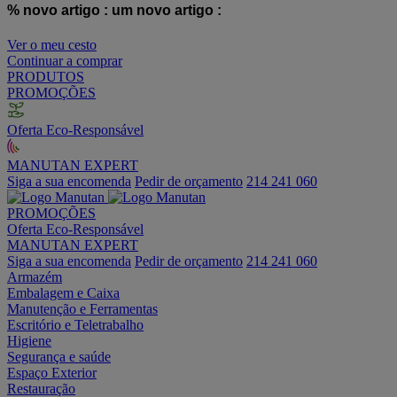
% novo artigo :
um novo artigo :
Ver o meu cesto
Continuar a comprar
PRODUTOS
PROMOÇÕES
Oferta Eco-Responsável
MANUTAN EXPERT
Siga a sua encomenda
Pedir de orçamento
214 241 060
PROMOÇÕES
Oferta Eco-Responsável
MANUTAN EXPERT
Siga a sua encomenda
Pedir de orçamento
214 241 060
Armazém
Embalagem e Caixa
Manutenção e Ferramentas
Escritório e Teletrabalho
Higiene
Segurança e saúde
Espaço Exterior
Restauração