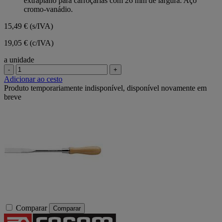
extraplano para carroçarias com 26 mm de largura. Aço
estrelas.
cromo-vanádio.
15,49 €
(s/IVA)
19,05 € (c/IVA)
a unidade
-
+
Adicionar ao cesto
Produto temporariamente indisponível, disponível novamente em
breve
Comparar
Comparar