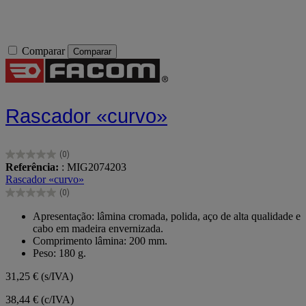
Comparar
Comparar
Rascador «curvo»
(0)
0.0
Referência:
: MIG2074203
em
Rascador «curvo»
5
(0)
estrelas.
0.0
em
Apresentação: lâmina cromada, polida, aço de alta qualidade e
5
cabo em madeira envernizada.
estrelas.
Comprimento lâmina: 200 mm.
Peso: 180 g.
31,25 €
(s/IVA)
38,44 € (c/IVA)