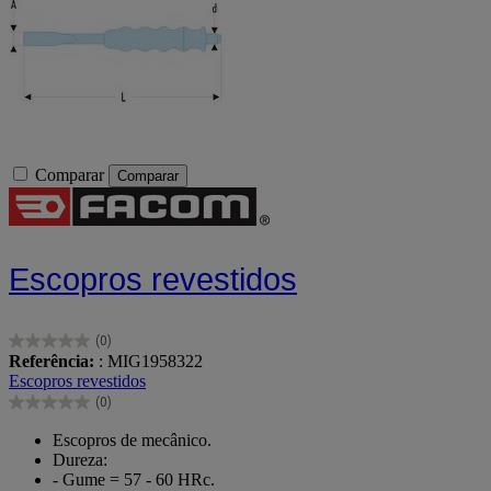
Comparar
Comparar
Escopros revestidos
(0)
0.0
Referência:
: MIG1958322
em
Escopros revestidos
5
(0)
estrelas.
0.0
em
Escopros de mecânico.
5
Dureza:
estrelas.
- Gume = 57 - 60 HRc.