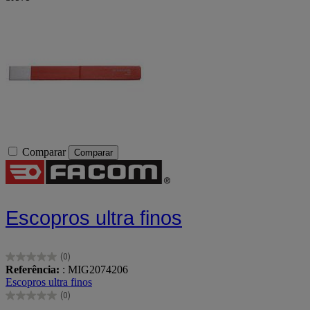
Comparar
Comparar
Escopros ultra finos
(0)
0.0
Referência:
: MIG2074206
em
Escopros ultra finos
5
(0)
estrelas.
0.0