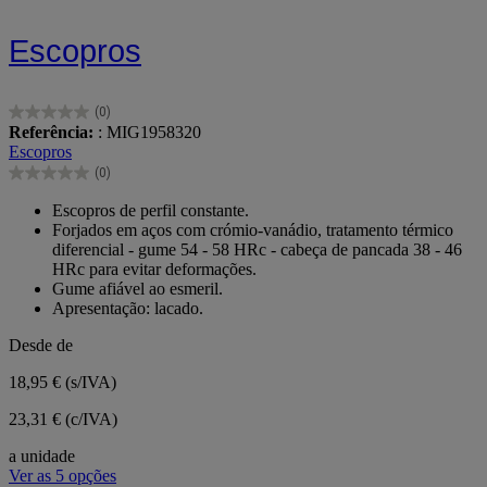
Escopros
(0)
0.0
Referência:
: MIG1958320
em
Escopros
5
(0)
estrelas.
0.0
em
Escopros de perfil constante.
5
Forjados em aços com crómio-vanádio, tratamento térmico
estrelas.
diferencial - gume 54 - 58 HRc - cabeça de pancada 38 - 46
HRc para evitar deformações.
Gume afiável ao esmeril.
Apresentação: lacado.
Desde de
18,95 €
(s/IVA)
23,31 € (c/IVA)
a unidade
Ver as 5 opções