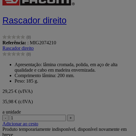
Rascador direito
(0)
0.0
Referência:
: MIG2074210
em
Rascador direito
5
(0)
estrelas.
0.0
em
Apresentação: lâmina cromada, polida, em aço de alta
5
qualidade e cabo em madeira envernizada.
estrelas.
Comprimento lâmina: 200 mm.
Peso: 185 g.
29,25 €
(s/IVA)
35,98 € (c/IVA)
a unidade
-
+
Adicionar ao cesto
Produto temporariamente indisponível, disponível novamente em
breve