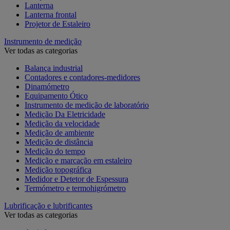
Lanterna
Lanterna frontal
Projetor de Estaleiro
Instrumento de medição
Ver todas as categorias
Balança industrial
Contadores e contadores-medidores
Dinamómetro
Equipamento Ótico
Instrumento de medição de laboratório
Medição Da Eletricidade
Medição da velocidade
Medição de ambiente
Medição de distância
Medição do tempo
Medição e marcação em estaleiro
Medição topográfica
Medidor e Detetor de Espessura
Termómetro e termohigrómetro
Lubrificação e lubrificantes
Ver todas as categorias