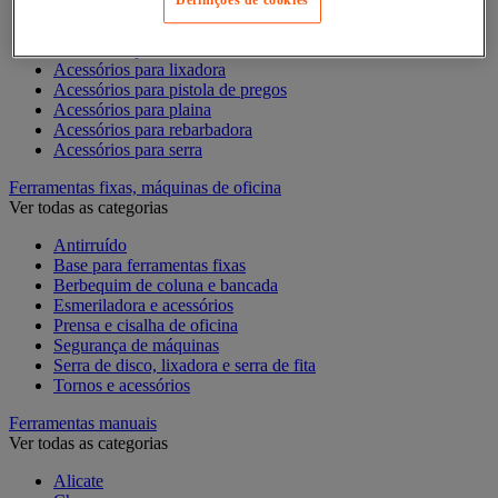
Definições de cookies
Acessórios para Dremel
Acessórios para Ferramentas Elétricas
Acessórios para fresadora
Acessórios para lixadora
Acessórios para pistola de pregos
Acessórios para plaina
Acessórios para rebarbadora
Acessórios para serra
Ferramentas fixas, máquinas de oficina
Ver todas as categorias
Antirruído
Base para ferramentas fixas
Berbequim de coluna e bancada
Esmeriladora e acessórios
Prensa e cisalha de oficina
Segurança de máquinas
Serra de disco, lixadora e serra de fita
Tornos e acessórios
Ferramentas manuais
Ver todas as categorias
Alicate