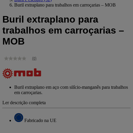
Buril extraplano para trabalhos em carroçarias – MOB
Buril extraplano para
trabalhos em carroçarias –
MOB
(0)
Sem
valor
de
classificação
Link
para
Buril extraplano em aço com silício-manganês para trabalhos
a
em carroçarias.
mesma
página.
Ler descrição completa
Fabricado na UE