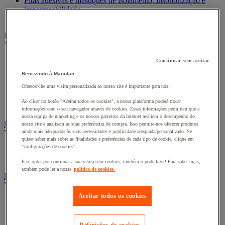
Fitas adesivas e mástiques de isolamento, insonorização e
impermeabilidade
Preparação de superfícies
Eletricidade
Ver todas as categorias
Acessórios para Quadro Elétrico
Continuar sem aceitar
Bateria, carregador e cabo
Bem-vindo à Manutan
Cabo Elétrico
Oferecer-lhe uma visita personalizada ao nosso site é importante para nós!
Equipamento de Quadro Elétrico
Extensão, tira e enrolador
Ao clicar no botão "Aceitar todos os cookies", a nossa plataforma poderá trocar
Tomada e interruptor
informações com o seu navegador através de cookies. Essas informações permitem que a
nossa equipa de marketing e os nossos parceiros da Internet avaliem o desempenho do
Ferramentas Elétricas
nosso site e analisem as suas preferências de compra. Isso permite-nos oferecer produtos
Ver todas as categorias
ainda mais adequados às suas necessidades e publicidade adequada/personalizado. Se
quiser saber mais sobre as finalidades e preferências de cada tipo de cookie, clique em
"configurações de cookies".
Ferramentas elétricas portáteis com fios
Ferramentas elétricas portáteis sem fios
E se optar por continuar a sua visita sem cookies, também o pode fazer! Para saber mais,
também pode ler a nossa
política de cookies.
Ferramentas elétricas portáteis - Acessórios
Ver todas as categorias
Aceitar todos os cookies
Acesórios para berbequim
Acessórios para berbequim
Acessórios para cortador-lixador