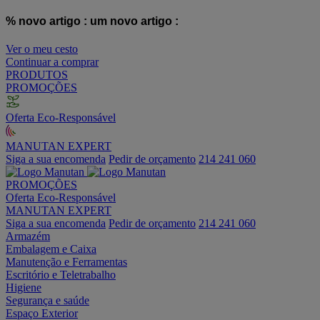
% novo artigo :
um novo artigo :
Ver o meu cesto
Continuar a comprar
PRODUTOS
PROMOÇÕES
Oferta Eco-Responsável
MANUTAN EXPERT
Siga a sua encomenda
Pedir de orçamento
214 241 060
PROMOÇÕES
Oferta Eco-Responsável
MANUTAN EXPERT
Siga a sua encomenda
Pedir de orçamento
214 241 060
Armazém
Embalagem e Caixa
Manutenção e Ferramentas
Escritório e Teletrabalho
Higiene
Segurança e saúde
Espaço Exterior