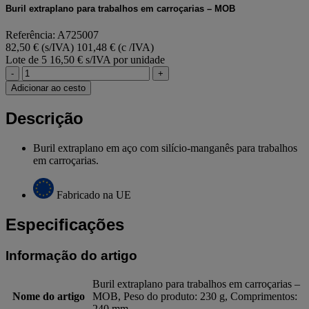
Buril extraplano para trabalhos em carroçarias – MOB
Referência: A725007
82,50 € (s/IVA)
101,48 € (c /IVA)
Lote de 5
16,50 € s/IVA por unidade
-
+
Adicionar ao cesto
Descrição
Buril extraplano em aço com silício-manganês para trabalhos
em carroçarias.
Fabricado na UE
Especificações
Informação do artigo
Buril extraplano para trabalhos em carroçarias –
Nome do artigo
MOB, Peso do produto: 230 g, Comprimentos:
240 mm