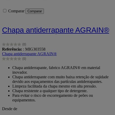
Comparar
Comparar
Chapa antiderrapante AGRAIN®
(0)
0.0
Referência:
: MIG303558
em
Chapa antiderrapante AGRAIN®
5
(0)
estrelas.
0.0
em
Chapa antiderrapante, fabrico AGRAIN® em material
5
inovador.
estrelas.
Chapa antiderrapante com muito baixa retenção de sujidade
devido aos espaçamentos das partículas antiderrapantes.
Limpeza facilitada da chapa mesmo em alta pressão.
Chapa resistente a qualquer tipo de detergente.
Para evitar o risco de escorregamento de peões ou
equipamentos.
Desde de