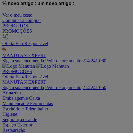
% novo artigo :
um novo artigo :
Ver o meu cesto
Continuar a comprar
PRODUTOS
PROMOÇÕES
Oferta Eco-Responsável
MANUTAN EXPERT
Siga a sua encomenda
Pedir de orçamento
214 241 060
PROMOÇÕES
Oferta Eco-Responsável
MANUTAN EXPERT
Siga a sua encomenda
Pedir de orçamento
214 241 060
Armazém
Embalagem e Caixa
Manutenção e Ferramentas
Escritório e Teletrabalho
Higiene
Segurança e saúde
Espaço Exterior
Restauração