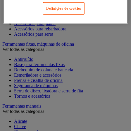
Acessórios para Ferramentas Elétricas
Acessórios para fresadora
Definições de cookies
Acessórios para lixadora
Acessórios para pistola de pregos
Acessórios para plaina
Acessórios para rebarbadora
Acessórios para serra
Ferramentas fixas, máquinas de oficina
Ver todas as categorias
Antirruído
Base para ferramentas fixas
Berbequim de coluna e bancada
Esmeriladora e acessórios
Prensa e cisalha de oficina
Segurança de máquinas
Serra de disco, lixadora e serra de fita
Tornos e acessórios
Ferramentas manuais
Ver todas as categorias
Alicate
Chave