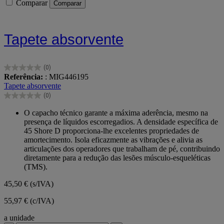
Comparar
Comparar
Tapete absorvente
(0)
0.0
Referência:
: MIG446195
em
Tapete absorvente
5
(0)
estrelas.
0.0
em
O capacho técnico garante a máxima aderência, mesmo na
5
presença de líquidos escorregadios. A densidade específica de
estrelas.
45 Shore D proporciona-lhe excelentes propriedades de
amortecimento. Isola eficazmente as vibrações e alivia as
articulações dos operadores que trabalham de pé, contribuindo
diretamente para a redução das lesões músculo-esqueléticas
(TMS).
45,50 €
(s/IVA)
55,97 € (c/IVA)
a unidade