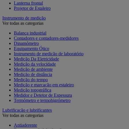
Lanterna frontal
Projetor de Estaleiro
Instrumento de medição
Ver todas as categorias
Balança industrial
Contadores e contadores-medidores
Dinamómetro
Equipamento Ótico
Instrumento de medição de laboratório
Medição Da Eletricidade
Medição da velocidade
Medição de ambiente
Medição de distância
Medição do tempo
Medição e marcação em estaleiro
Medição topográfica
Medidor e Detetor de Espessura
Termómetro e termohigrómetro
Lubrificação e lubrificantes
Ver todas as categorias
Antiaderente