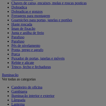
Chaves de caixa, encaixes, molas e roscas postiças
Dobradiça
Dobradiças e gonzos
Ferragens para montagem
Guarnições para portas, janelas e portões
Haste roscada
Íman de fixação
Junta e anilha de freio
Parafuso
Parafuso
Pés de nivelamento
Ponta, prego e agrafo
Porca
Puxador de portas, janelas e móveis
Rebite e alicate
Trinco, fecho e fechaduras
Iluminação
Ver todas as categorias
Candeeiro de oficina
Gambiarra
Iluminação interior e exterior
Lâmpada
Lanterna