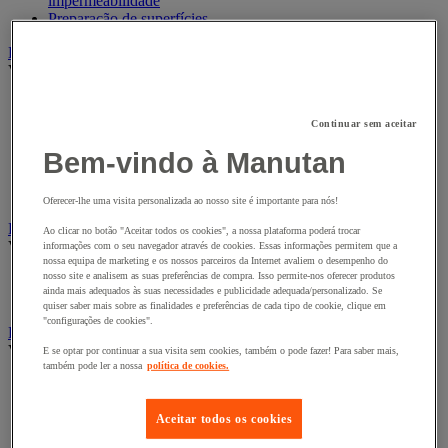
impermeabilidade
Preparação de superfícies
Eletricidade
Ver todas as categorias
Acessórios para Quadro Elétrico
Bateria, carregador e cabo
Continuar sem aceitar
Cabo Elétrico
Bem-vindo à Manutan
Equipamento de Quadro Elétrico
Extensão, tira e enrolador
Tomada e interruptor
Oferecer-lhe uma visita personalizada ao nosso site é importante para nós!
Ferramentas Elétricas
Ao clicar no botão "Aceitar todos os cookies", a nossa plataforma poderá trocar
Ver todas as categorias
informações com o seu navegador através de cookies. Essas informações permitem que a
nossa equipa de marketing e os nossos parceiros da Internet avaliem o desempenho do
nosso site e analisem as suas preferências de compra. Isso permite-nos oferecer produtos
Ferramentas elétricas portáteis com fios
ainda mais adequados às suas necessidades e publicidade adequada/personalizado. Se
Ferramentas elétricas portáteis sem fios
quiser saber mais sobre as finalidades e preferências de cada tipo de cookie, clique em
"configurações de cookies".
Ferramentas elétricas portáteis - Acessórios
Ver todas as categorias
E se optar por continuar a sua visita sem cookies, também o pode fazer! Para saber mais,
também pode ler a nossa
política de cookies.
Acesórios para berbequim
Acessórios para berbequim
Aceitar todos os cookies
Acessórios para cortador-lixador
Acessórios para Dremel