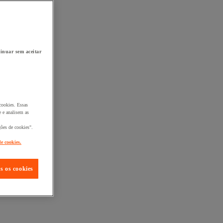
inuar sem aceitar
cookies. Essas
 e analisem as
ções de cookies".
de cookies.
s os cookies