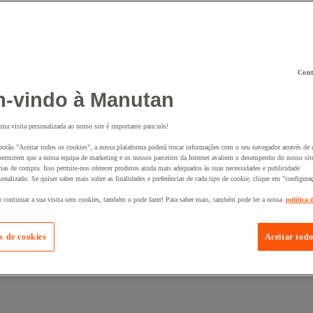
Cont
 ao seu cesto :
-vindo à Manutan
uma visita personalizada ao nosso site é importante para nós!
botão "Aceitar todos os cookies", a nossa plataforma poderá trocar informações com o seu navegador através de 
ermitem que a nossa equipa de marketing e os nossos parceiros da Internet avaliem o desempenho do nosso site
cias de compra. Isso permite-nos oferecer produtos ainda mais adequados às suas necessidades e publicidade
onalizado. Se quiser saber mais sobre as finalidades e preferências de cada tipo de cookie, clique em "configura
r continuar a sua visita sem cookies, também o pode fazer! Para saber mais, também pode ler a nossa
política 
s de cookies
Aceitar todo