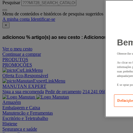
Pesquisar
Menu de conteúdos e históricos de pesquisa sugeridos
A minha conta
Identificar-se
×
adicionou % artigo(s) ao seu cesto :
Adicionou este artigo
Bem
Ver o meu cesto
Continuar a comprar
Oferecer-lhe 
PRODUTOS
Ao clicar no 
PROMOÇÕES
informações p
suas preferên
Oferta Eco-Responsável
adequada/pers
E se optar po
MANUTAN EXPERT
Siga a sua encomenda
Pedir de orçamento
214 241 060
Definiçõe
Armazém
Embalagem e Caixa
Manutenção e Ferramentas
Escritório e Teletrabalho
Higiene
Segurança e saúde