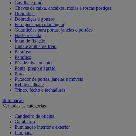
Cavilha e pino
Chaves de caixa, encaixes, molas e roscas postiças
Dobradiça
Dobradiças e gonzos
Ferragens para montagem
Guarnições para portas, janelas e portões
Haste roscada
Íman de fixação
Junta e anilha de freio
Parafuso
Parafuso
Pés de nivelamento
Ponta, prego e agrafo
Porca
Puxador de portas, janelas e móveis
Rebite e alicate
Trinco, fecho e fechaduras
Iluminação
Ver todas as categorias
Candeeiro de oficina
Gambiarra
Iluminação interior e exterior
Lâmpada