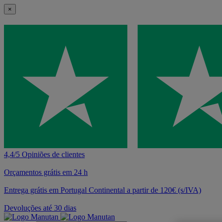
×
4,4/5 Opiniões de clientes
Orçamentos grátis em 24 h
Entrega grátis em Portugal Continental a partir de 120€ (s/IVA)
Devoluções até 30 dias