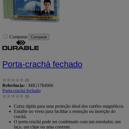
Comparar
Comparar
Porta-crachá fechado
(0)
0.0
Referência:
: MIG1784966
em
Porta-crachá fechado
5
(0)
estrelas.
0.0
em
Caixa rígida para uma proteção ideal dos cartões magnéticos.
5
Entalhe no verso para facilitar a remoção ou inserção do
estrelas.
crachá.
O porta-crachá pode ser combinado com um enrolador, um
laço, um clipe ou uma corrente.