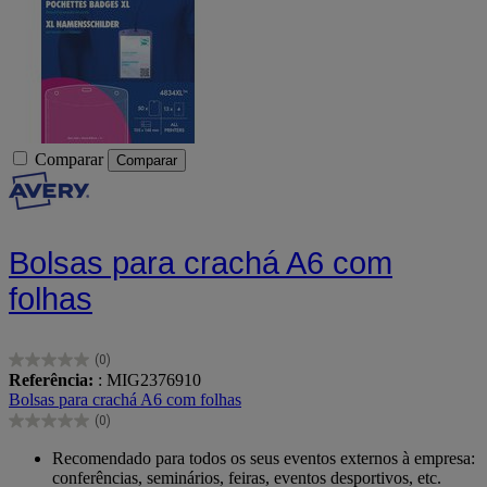
Comparar
Comparar
Bolsas para crachá A6 com
folhas
(0)
0.0
Referência:
: MIG2376910
em
Bolsas para crachá A6 com folhas
5
(0)
estrelas.
0.0
em
Recomendado para todos os seus eventos externos à empresa:
5
conferências, seminários, feiras, eventos desportivos, etc.