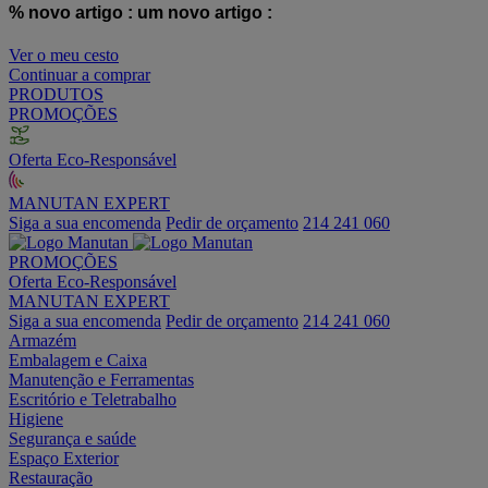
% novo artigo :
um novo artigo :
Ver o meu cesto
Continuar a comprar
PRODUTOS
PROMOÇÕES
Oferta Eco-Responsável
MANUTAN EXPERT
Siga a sua encomenda
Pedir de orçamento
214 241 060
PROMOÇÕES
Oferta Eco-Responsável
MANUTAN EXPERT
Siga a sua encomenda
Pedir de orçamento
214 241 060
Armazém
Embalagem e Caixa
Manutenção e Ferramentas
Escritório e Teletrabalho
Higiene
Segurança e saúde
Espaço Exterior
Restauração