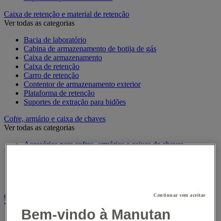
Caixa de retenção e material de retenção
Ver todas as categorias
Bacia de laboratório
Cabina de armazenamento de botija de gás
Caixa de armazenamento
Caixa de retenção
Carro de retenção
Contentor de armazenamento exterior
Plataforma de retenção
Suportes de extração para bidões
Cofre, armário e caixa de chaves
Ver todas as categorias
Acessórios para cofres, armários e caixas de chaves
Caixa de chaves
Chaveiros
Cofre
Gabinete de segurança
Crachá e relógio de ponto
Continuar sem aceitar
Ver todas as categorias
Bem-vindo à Manutan