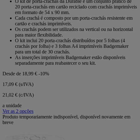
O kit de porta-crachás da Durable é um conjunto prático de
5
20 porta-crachás em cartão reciclado com crachás imprimíveis
estrelas.
em formato de 54 x 90 mm.
Cada crachá é composto por um porta-crachás resistente em
cartão e crachás imprimíveis.
Os crachás podem ser utilizados na vertical ou na horizontal
para maior flexibilidade.
O kit inclui 20 porta-crachás distribuídos por 5 folhas (4
crachás por folha) e 3 folhas A4 imprimíveis Badgemaker
para um total de 30 crachás.
As inserções imprimíveis Badgemaker estão disponíveis
separadamente para reabastecer o seu kit.
Desde de
18,99 €
-10%
17,09 €
(s/IVA)
21,02 € (c/IVA)
a unidade
Ver as 2 opções
Produto temporariamente indisponível, disponível novamente em
breve