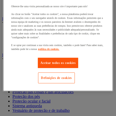
Crachá e cartão
Relógio de ponto e controlador de rondas
Oferecer-lhe uma visita personalizada ao nosso site é importante para nós!
Torniquete e portinhola
Ao clicar no botão "Aceitar todos os cookies", a nossa plataforma poderá trocar
Emergência e primeiros socorros
informações com o seu navegador através de cookies. Essas informações permitem que a
nossa equipa de marketing e os nossos parceiros da Internet avaliem o desempenho do
Ver todas as categorias
nosso site e analisem as suas preferências de compra. Isso permite-nos oferecer produtos
ainda mais adequados às suas necessidades e publicidade adequada/personalizado. Se
Duche e lava-olhos
quiser saber mais sobre as finalidades e preferências de cada tipo de cookie, clique em
Maca e padiola
"configurações de cookies".
Material e caixas de primeiros-socorros
E se optar por continuar a sua visita sem cookies, também o pode fazer! Para saber mais,
Reanimação e oxigénio
também pode ler a nossa
política de cookies.
Equipamento de proteção individual (EPI)
Ver todas as categorias
Aceitar todos os cookies
Arrumação Do Equipamento de Proteção Individual
Luvas
Máscara respiratória
Definições de cookies
Proteção Auditiva
Proteção da cabeça
Proteção das costas e das articulações
Proteção dos pés
Proteção ocular e facial
Sistema antiqueda
Vestuário de proteção e de trabalho