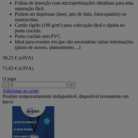
estrelas.
Folhas de inserção com microperfurações ultrafinas para uma
separação fácil.
Podem ser impressas (laser, jato de tinta, fotocopiador) ou
manuscritas.
Cartão rígido (190 g/m²) para colocação fácil e rápida no
porta crachás.
Porta crachás sem PVC.
Ideal para eventos em que são necessárias várias informações
(plano de acesso, planeamento…)
58,25 €
(s/IVA)
71,65 € (c/IVA)
O jogo
-
+
Adicionar ao cesto
Produto temporariamente indisponível, disponível novamente em
breve