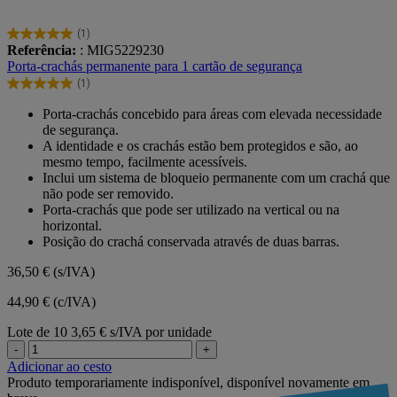
(1)
5.0
Referência:
: MIG5229230
em
Porta-crachás permanente para 1 cartão de segurança
5
(1)
estrelas.
5.0
1
em
Porta-crachás concebido para áreas com elevada necessidade
avaliação
5
de segurança.
estrelas.
A identidade e os crachás estão bem protegidos e são, ao
1
mesmo tempo, facilmente acessíveis.
avaliação
Inclui um sistema de bloqueio permanente com um crachá que
não pode ser removido.
Porta-crachás que pode ser utilizado na vertical ou na
horizontal.
Posição do crachá conservada através de duas barras.
36,50 €
(s/IVA)
44,90 € (c/IVA)
Lote de 10
3,65 € s/IVA por unidade
-
+
Adicionar ao cesto
Produto temporariamente indisponível, disponível novamente em