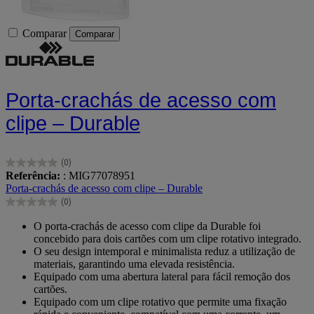
Comparar
Comparar
Porta-crachás de acesso com
clipe – Durable
(0)
0.0
Referência:
: MIG77078951
em
Porta-crachás de acesso com clipe – Durable
5
(0)
estrelas.
0.0
em
O porta-crachás de acesso com clipe da Durable foi
5
concebido para dois cartões com um clipe rotativo integrado.
estrelas.
O seu design intemporal e minimalista reduz a utilização de
materiais, garantindo uma elevada resistência.
Equipado com uma abertura lateral para fácil remoção dos
cartões.
Equipado com um clipe rotativo que permite uma fixação