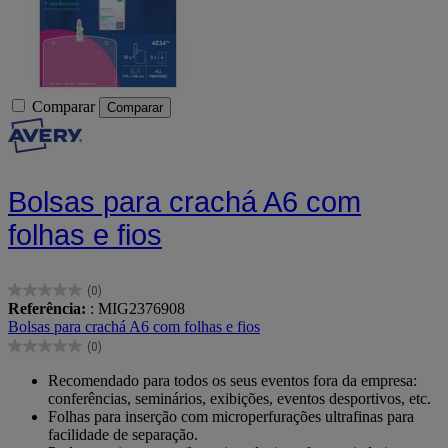
Comparar
Comparar
Bolsas para crachá A6 com
folhas e fios
(0)
0.0
Referência:
: MIG2376908
em
Bolsas para crachá A6 com folhas e fios
5
(0)
estrelas.
0.0
em
Recomendado para todos os seus eventos fora da empresa:
5
conferências, seminários, exibições, eventos desportivos, etc.
estrelas.
Folhas para inserção com microperfurações ultrafinas para
facilidade de separação.