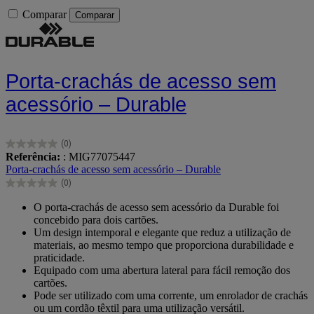
Comparar
Comparar
Porta-crachás de acesso sem
acessório – Durable
(0)
0.0
Referência:
: MIG77075447
em
Porta-crachás de acesso sem acessório – Durable
5
(0)
estrelas.
0.0
em
O porta-crachás de acesso sem acessório da Durable foi
5
concebido para dois cartões.
estrelas.
Um design intemporal e elegante que reduz a utilização de
materiais, ao mesmo tempo que proporciona durabilidade e
praticidade.
Equipado com uma abertura lateral para fácil remoção dos
cartões.
Pode ser utilizado com uma corrente, um enrolador de crachás
ou um cordão têxtil para uma utilização versátil.