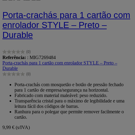
Porta-crachás para 1 cartão com
enrolador STYLE – Preto –
Durable
(0)
0.0
Referência:
: MIG7269484
em
Porta-crachás para 1 cartão com enrolador STYLE – Preto –
5
Durable
estrelas.
(0)
0.0
em
Porta-crachás com mosquetão e botão de pressão fechado
5
para 1 cartão de empresa/segurança na horizontal.
estrelas.
Fabricado com material maleável: peso reduzido.
Transparência cristal para o máximo de legibilidade e uma
leitura fácil dos códigos de barras.
Ranhura para o polegar que permite remover facilmente o
cartão.
9,99 €
(s/IVA)