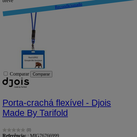
breve
Comparar
Comparar
Porta-crachá flexível - Djois
Made By Tarifold
(0)
0.0
Referência:
: MIG76766999