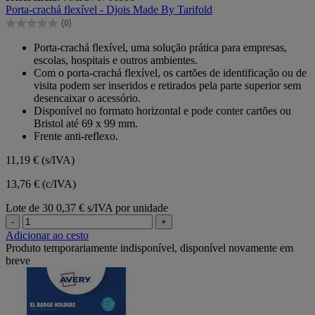
em
Porta-crachá flexível - Djois Made By Tarifold
5
(0)
estrelas.
0.0
em
Porta-crachá flexível, uma solução prática para empresas,
5
escolas, hospitais e outros ambientes.
estrelas.
Com o porta-crachá flexível, os cartões de identificação ou de
visita podem ser inseridos e retirados pela parte superior sem
desencaixar o acessório.
Disponível no formato horizontal e pode conter cartões ou
Bristol até 69 x 99 mm.
Frente anti-reflexo.
11,19 €
(s/IVA)
13,76 € (c/IVA)
Lote de 30
0,37 € s/IVA por unidade
-
+
Adicionar ao cesto
Produto temporariamente indisponível, disponível novamente em
breve