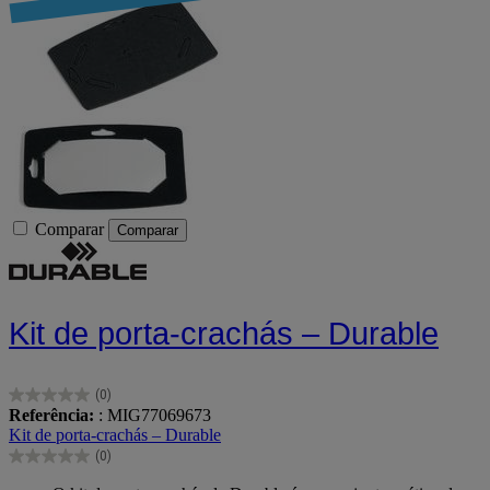
Comparar
Comparar
Kit de porta-crachás – Durable
(0)
0.0
Referência:
: MIG77069673
em
Kit de porta-crachás – Durable
5
(0)
estrelas.
0.0
em