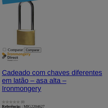
Comparar
Comparar
Cadeado com chaves diferentes
em latão – asa alta –
Ironmongery
(0)
0.0
Referência:
: MIG2204627