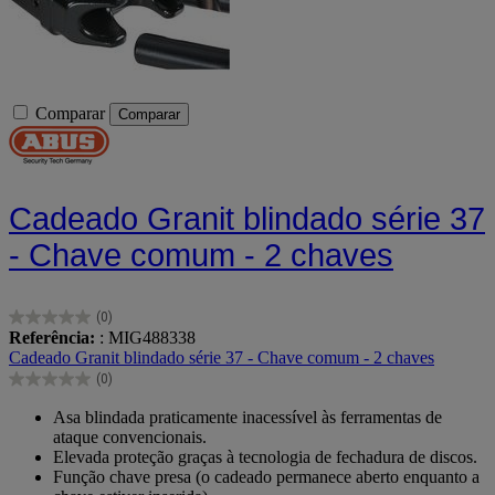
Comparar
Comparar
Cadeado Granit blindado série 37
- Chave comum - 2 chaves
(0)
0.0
Referência:
: MIG488338
em
Cadeado Granit blindado série 37 - Chave comum - 2 chaves
5
(0)
estrelas.
0.0
em
Asa blindada praticamente inacessível às ferramentas de
5
ataque convencionais.
estrelas.
Elevada proteção graças à tecnologia de fechadura de discos.
Função chave presa (o cadeado permanece aberto enquanto a