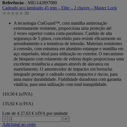
Referência:
: MIG142897080
em
Cadeado aço laminado 45 mm – Elite – 2 chaves – Master Lock
5
(0)
estrelas.
0.0
em
A tecnologia CutGuard™, com manilha antirrotação
5
extremamente resistente, proporciona uma proteção até
estrelas.
2 vezes superior contra corta-parafusos. Canhão de alta
segurança de 5 pinos, concebido para resistir eficazmente ao
arrombamento e a tentativas de intrusão. Materiais resistentes
à corrosão, com estrutura em alumínio estanque e manilha em
aço niquelado, ideal para utilização no exterior. O mecanismo
de bloqueio com rolamento de esferas duplo proporciona uma
excelente resistência a ataques através de alavanca ou
martelamento. O amortecedor de impactos em borracha
integrado protege o cadeado contra impactos e riscos, para
uma maior durabilidade. Fiabilidade duradoura com garantia
vitalícia, para uma utilização com total tranquilidade.
110,50 €
(s/IVA)
135,92 € (c/IVA)
Lote de 4
27,63 € s/IVA por unidade
-
+
Adicionar ao cesto