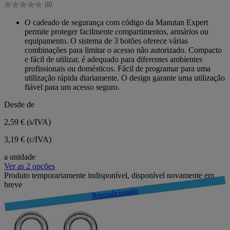
(0)
estrelas.
0.0
em
O cadeado de segurança com código da Manutan Expert
5
permite proteger facilmente compartimentos, armários ou
estrelas.
equipamento. O sistema de 3 botões oferece várias
combinações para limitar o acesso não autorizado. Compacto
e fácil de utilizar, é adequado para diferentes ambientes
profissionais ou domésticos. Fácil de programar para uma
utilização rápida diariamente. O design garante uma utilização
fiável para um acesso seguro.
Desde de
2,59 €
(s/IVA)
3,19 € (c/IVA)
a unidade
Ver as 2 opções
Produto temporariamente indisponível, disponível novamente em
breve