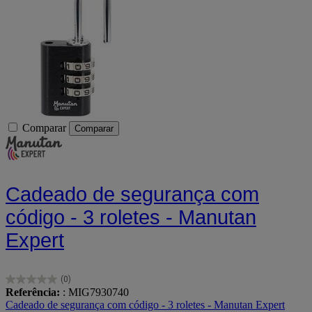
Comparar
Comparar
Cadeado de segurança com
código - 3 roletes - Manutan
Expert
(0)
0.0
Referência:
: MIG7930740
em
Cadeado de segurança com código - 3 roletes - Manutan Expert
5