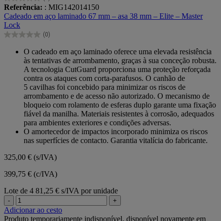
0.0
Referência:
: MIG142014150
em
Cadeado em aço laminado 67 mm – asa 38 mm – Elite – Master
5
Lock
estrelas.
(0)
0.0
em
O cadeado em aço laminado oferece uma elevada resistência
5
às tentativas de arrombamento, graças à sua conceção robusta.
estrelas.
A tecnologia CutGuard proporciona uma proteção reforçada
contra os ataques com corta-parafusos. O canhão de
5 cavilhas foi concebido para minimizar os riscos de
arrombamento e de acesso não autorizado. O mecanismo de
bloqueio com rolamento de esferas duplo garante uma fixação
fiável da manilha. Materiais resistentes à corrosão, adequados
para ambientes exteriores e condições adversas.
O amortecedor de impactos incorporado minimiza os riscos
nas superfícies de contacto. Garantia vitalícia do fabricante.
325,00 €
(s/IVA)
399,75 € (c/IVA)
Lote de 4
81,25 € s/IVA por unidade
-
+
Adicionar ao cesto
Produto temporariamente indisponível, disponível novamente em