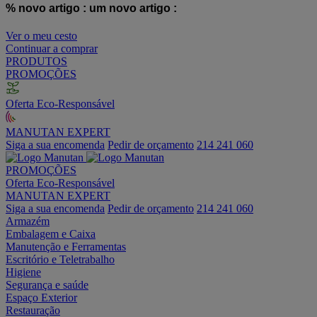
% novo artigo :
um novo artigo :
Ver o meu cesto
Continuar a comprar
PRODUTOS
PROMOÇÕES
Oferta Eco-Responsável
MANUTAN EXPERT
Siga a sua encomenda
Pedir de orçamento
214 241 060
PROMOÇÕES
Oferta Eco-Responsável
MANUTAN EXPERT
Siga a sua encomenda
Pedir de orçamento
214 241 060
Armazém
Embalagem e Caixa
Manutenção e Ferramentas
Escritório e Teletrabalho
Higiene
Segurança e saúde
Espaço Exterior
Restauração