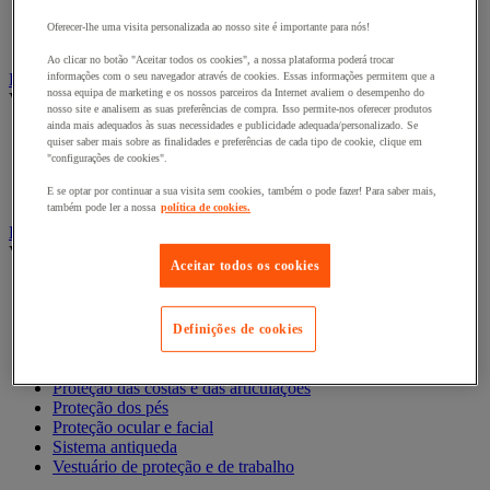
Crachá e cartão
Relógio de ponto e controlador de rondas
Oferecer-lhe uma visita personalizada ao nosso site é importante para nós!
Torniquete e portinhola
Ao clicar no botão "Aceitar todos os cookies", a nossa plataforma poderá trocar
Emergência e primeiros socorros
informações com o seu navegador através de cookies. Essas informações permitem que a
nossa equipa de marketing e os nossos parceiros da Internet avaliem o desempenho do
Ver todas as categorias
nosso site e analisem as suas preferências de compra. Isso permite-nos oferecer produtos
ainda mais adequados às suas necessidades e publicidade adequada/personalizado. Se
Duche e lava-olhos
quiser saber mais sobre as finalidades e preferências de cada tipo de cookie, clique em
Maca e padiola
"configurações de cookies".
Material e caixas de primeiros-socorros
E se optar por continuar a sua visita sem cookies, também o pode fazer! Para saber mais,
Reanimação e oxigénio
também pode ler a nossa
política de cookies.
Equipamento de proteção individual (EPI)
Ver todas as categorias
Aceitar todos os cookies
Arrumação Do Equipamento de Proteção Individual
Luvas
Máscara respiratória
Definições de cookies
Proteção Auditiva
Proteção da cabeça
Proteção das costas e das articulações
Proteção dos pés
Proteção ocular e facial
Sistema antiqueda
Vestuário de proteção e de trabalho