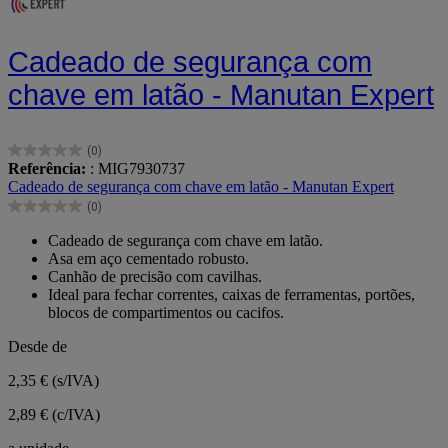
Cadeado de segurança com
chave em latão - Manutan Expert
(0)
0.0
Referência:
: MIG7930737
em
Cadeado de segurança com chave em latão - Manutan Expert
5
(0)
estrelas.
0.0
em
Cadeado de segurança com chave em latão.
5
Asa em aço cementado robusto.
estrelas.
Canhão de precisão com cavilhas.
Ideal para fechar correntes, caixas de ferramentas, portões,
blocos de compartimentos ou cacifos.
Desde de
2,35 €
(s/IVA)
2,89 € (c/IVA)