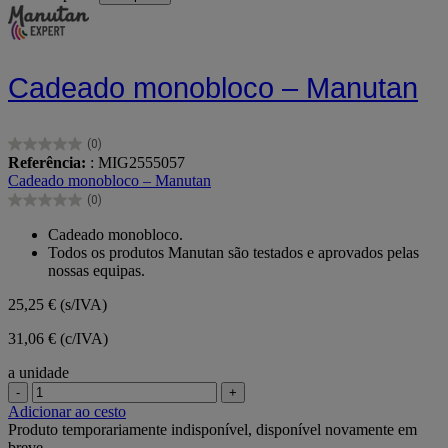
Cadeado monobloco – Manutan
(0)
0.0
Referência:
: MIG2555057
em
Cadeado monobloco – Manutan
5
(0)
estrelas.
0.0
em
Cadeado monobloco.
5
Todos os produtos Manutan são testados e aprovados pelas
estrelas.
nossas equipas.
25,25 €
(s/IVA)
31,06 € (c/IVA)
a unidade
-
+
Adicionar ao cesto
Produto temporariamente indisponível, disponível novamente em
breve