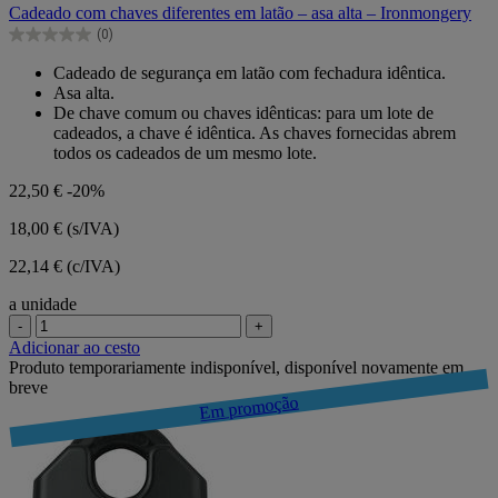
em
Cadeado com chaves diferentes em latão – asa alta – Ironmongery
5
(0)
estrelas.
0.0
em
Cadeado de segurança em latão com fechadura idêntica.
5
Asa alta.
estrelas.
De chave comum ou chaves idênticas: para um lote de
cadeados, a chave é idêntica. As chaves fornecidas abrem
todos os cadeados de um mesmo lote.
22,50 €
-20%
18,00 €
(s/IVA)
22,14 € (c/IVA)
a unidade
-
+
Adicionar ao cesto
Produto temporariamente indisponível, disponível novamente em
breve
Em promoção