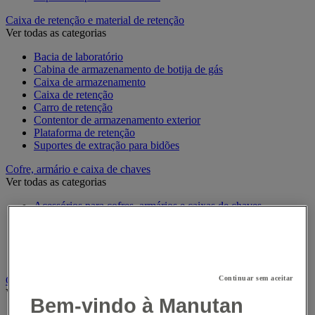
Caixa de retenção e material de retenção
Ver todas as categorias
Bacia de laboratório
Cabina de armazenamento de botija de gás
Caixa de armazenamento
Caixa de retenção
Carro de retenção
Contentor de armazenamento exterior
Plataforma de retenção
Suportes de extração para bidões
Cofre, armário e caixa de chaves
Ver todas as categorias
Acessórios para cofres, armários e caixas de chaves
Caixa de chaves
Chaveiros
Cofre
Gabinete de segurança
Crachá e relógio de ponto
Continuar sem aceitar
Ver todas as categorias
Bem-vindo à Manutan