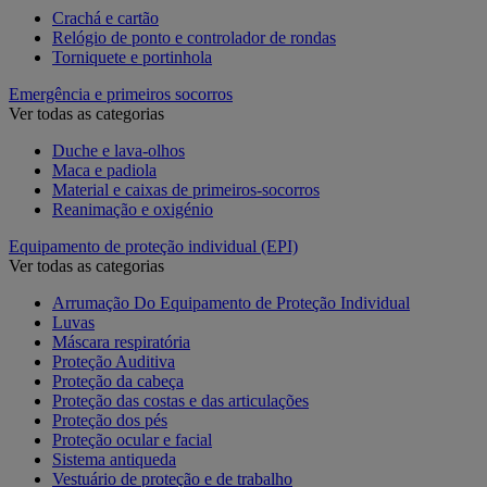
Crachá e cartão
Relógio de ponto e controlador de rondas
Torniquete e portinhola
Emergência e primeiros socorros
Ver todas as categorias
Duche e lava-olhos
Maca e padiola
Material e caixas de primeiros-socorros
Reanimação e oxigénio
Equipamento de proteção individual (EPI)
Ver todas as categorias
Arrumação Do Equipamento de Proteção Individual
Luvas
Máscara respiratória
Proteção Auditiva
Proteção da cabeça
Proteção das costas e das articulações
Proteção dos pés
Proteção ocular e facial
Sistema antiqueda
Vestuário de proteção e de trabalho