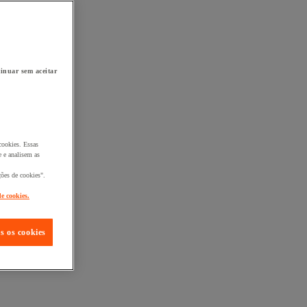
inuar sem aceitar
cookies. Essas
 e analisem as
ções de cookies".
de cookies.
s os cookies