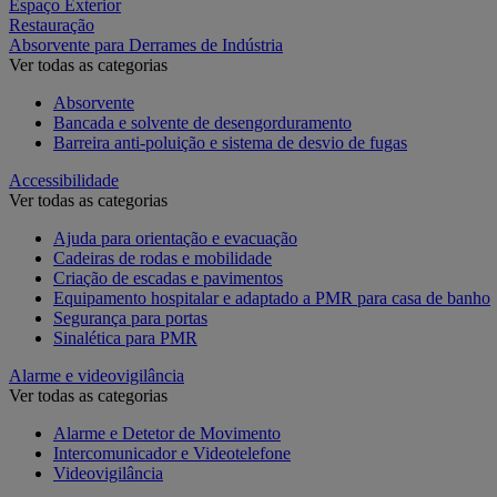
Espaço Exterior
Restauração
Absorvente para Derrames de Indústria
Ver todas as categorias
Absorvente
Bancada e solvente de desengorduramento
Barreira anti-poluição e sistema de desvio de fugas
Accessibilidade
Ver todas as categorias
Ajuda para orientação e evacuação
Cadeiras de rodas e mobilidade
Criação de escadas e pavimentos
Equipamento hospitalar e adaptado a PMR para casa de banho
Segurança para portas
Sinalética para PMR
Alarme e videovigilância
Ver todas as categorias
Alarme e Detetor de Movimento
Intercomunicador e Videotelefone
Videovigilância