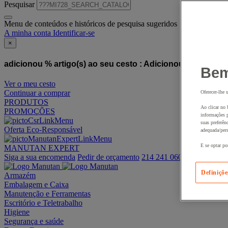
Pesquisar
Menu de conteúdos e históricos de pesquisa sugeridos
A minha conta
Identificar-se
×
adicionou % artigo(s) ao seu cesto :
Adicionou este artigo
Bem
Ver o meu cesto
Continuar a comprar
Oferecer-lhe 
PRODUTOS
Ao clicar no 
PROMOÇÕES
informações p
suas preferên
Oferta Eco-Responsável
adequada/pers
E se optar po
MANUTAN EXPERT
Siga a sua encomenda
Pedir de orçamento
214 241 060
Definiçõe
Armazém
Embalagem e Caixa
Manutenção e Ferramentas
Escritório e Teletrabalho
Higiene
Segurança e saúde