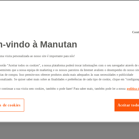
Cont
 ao seu cesto :
-vindo à Manutan
uma visita personalizada ao nosso site é importante para nós!
botão "Aceitar todos os cookies", a nossa plataforma poderá trocar informações com o seu navegador através de 
ermitem que a nossa equipa de marketing e os nossos parceiros da Internet avaliem o desempenho do nosso site
cias de compra. Isso permite-nos oferecer produtos ainda mais adequados às suas necessidades e publicidade
onalizado. Se quiser saber mais sobre as finalidades e preferências de cada tipo de cookie, clique em "configura
r continuar a sua visita sem cookies, também o pode fazer! Para saber mais, também pode ler a nossa
política 
s de cookies
Aceitar todo