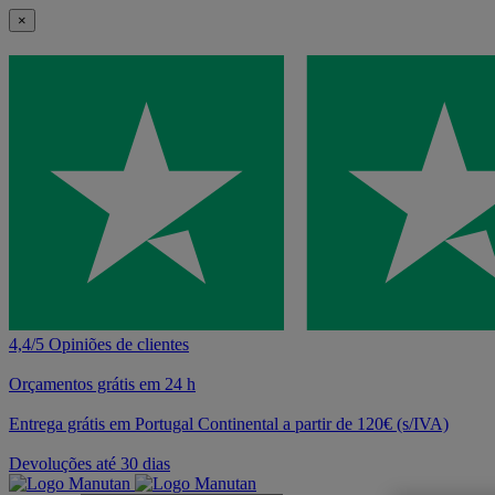
×
4,4/5 Opiniões de clientes
Orçamentos grátis em 24 h
Entrega grátis em Portugal Continental a partir de 120€ (s/IVA)
Devoluções até 30 dias