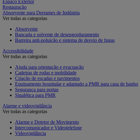
Espaço Exterior
Restauração
Absorvente para Derrames de Indústria
Ver todas as categorias
Absorvente
Bancada e solvente de desengorduramento
Barreira anti-poluição e sistema de desvio de fugas
Accessibilidade
Ver todas as categorias
Ajuda para orientação e evacuação
Cadeiras de rodas e mobilidade
Criação de escadas e pavimentos
Equipamento hospitalar e adaptado a PMR para casa de banho
Segurança para portas
Sinalética para PMR
Alarme e videovigilância
Ver todas as categorias
Alarme e Detetor de Movimento
Intercomunicador e Videotelefone
Videovigilância