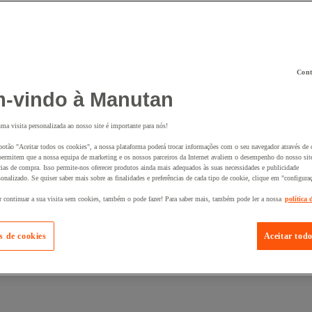
Cont
 ao seu cesto :
-vindo à Manutan
uma visita personalizada ao nosso site é importante para nós!
botão "Aceitar todos os cookies", a nossa plataforma poderá trocar informações com o seu navegador através de 
ermitem que a nossa equipa de marketing e os nossos parceiros da Internet avaliem o desempenho do nosso site
cias de compra. Isso permite-nos oferecer produtos ainda mais adequados às suas necessidades e publicidade
onalizado. Se quiser saber mais sobre as finalidades e preferências de cada tipo de cookie, clique em "configura
r continuar a sua visita sem cookies, também o pode fazer! Para saber mais, também pode ler a nossa
política 
s de cookies
Aceitar todo