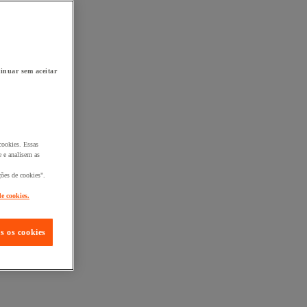
inuar sem aceitar
cookies. Essas
 e analisem as
ções de cookies".
de cookies.
s os cookies