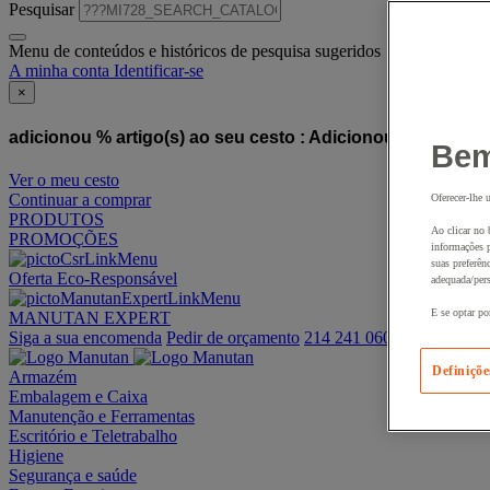
Pesquisar
Menu de conteúdos e históricos de pesquisa sugeridos
A minha conta
Identificar-se
×
adicionou % artigo(s) ao seu cesto :
Adicionou este artigo
Bem
Ver o meu cesto
Continuar a comprar
Oferecer-lhe 
PRODUTOS
Ao clicar no 
PROMOÇÕES
informações p
suas preferên
Oferta Eco-Responsável
adequada/pers
E se optar po
MANUTAN EXPERT
Siga a sua encomenda
Pedir de orçamento
214 241 060
Definiçõe
Armazém
Embalagem e Caixa
Manutenção e Ferramentas
Escritório e Teletrabalho
Higiene
Segurança e saúde