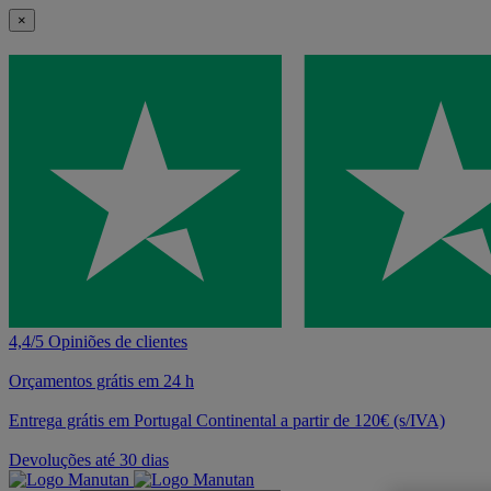
×
4,4/5 Opiniões de clientes
Orçamentos grátis em 24 h
Entrega grátis em Portugal Continental a partir de 120€ (s/IVA)
Devoluções até 30 dias