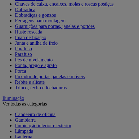
Chaves de caixa, encaixes, molas e roscas postiças
Dobradiça
Dobradiças e gonzos
Ferragens para montagem
Guarnições para portas, janelas e portões
Haste roscada
Íman de fixação
Junta e anilha de freio
Parafuso
Parafuso
Pés de nivelamento
Ponta, prego e agrafo
Porca
Puxador de portas, janelas e móveis
Rebite e alicate
Trinco, fecho e fechaduras
Iluminação
Ver todas as categorias
Candeeiro de oficina
Gambiarra
Iluminação interior e exterior
Lâmpada
Lanterna