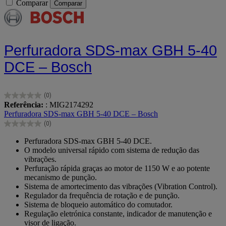
Comparar
Comparar
Perfuradora SDS-max GBH 5-40
DCE – Bosch
(0)
0.0
Referência:
: MIG2174292
em
Perfuradora SDS-max GBH 5-40 DCE – Bosch
5
(0)
estrelas.
0.0
em
Perfuradora SDS-max GBH 5-40 DCE.
5
O modelo universal rápido com sistema de redução das
estrelas.
vibrações.
Perfuração rápida graças ao motor de 1150 W e ao potente
mecanismo de punção.
Sistema de amortecimento das vibrações (Vibration Control).
Regulador da frequência de rotação e de punção.
Sistema de bloqueio automático do comutador.
Regulação eletrónica constante, indicador de manutenção e
visor de ligação.