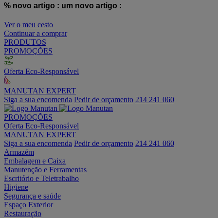
% novo artigo :
um novo artigo :
Ver o meu cesto
Continuar a comprar
PRODUTOS
PROMOÇÕES
Oferta Eco-Responsável
MANUTAN EXPERT
Siga a sua encomenda
Pedir de orçamento
214 241 060
PROMOÇÕES
Oferta Eco-Responsável
MANUTAN EXPERT
Siga a sua encomenda
Pedir de orçamento
214 241 060
Armazém
Embalagem e Caixa
Manutenção e Ferramentas
Escritório e Teletrabalho
Higiene
Segurança e saúde
Espaço Exterior
Restauração