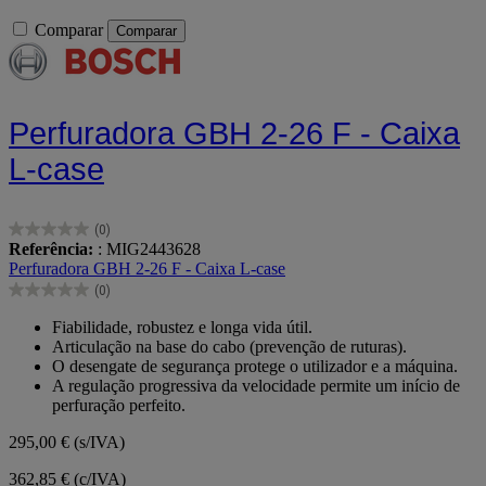
Comparar
Comparar
Perfuradora GBH 2-26 F - Caixa
L-case
(0)
0.0
Referência:
: MIG2443628
em
Perfuradora GBH 2-26 F - Caixa L-case
5
(0)
estrelas.
0.0
em
Fiabilidade, robustez e longa vida útil.
5
Articulação na base do cabo (prevenção de ruturas).
estrelas.
O desengate de segurança protege o utilizador e a máquina.
A regulação progressiva da velocidade permite um início de
perfuração perfeito.
295,00 €
(s/IVA)
362,85 € (c/IVA)