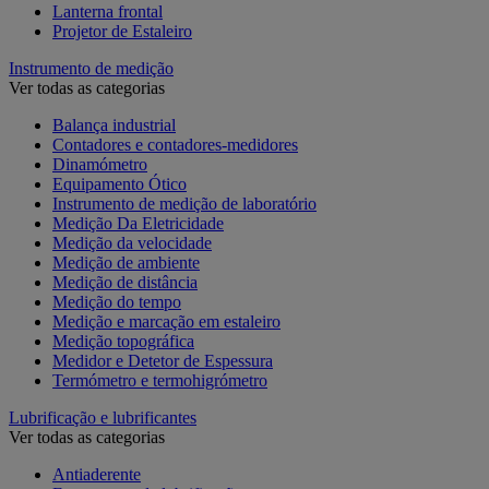
Lanterna frontal
Projetor de Estaleiro
Instrumento de medição
Ver todas as categorias
Balança industrial
Contadores e contadores-medidores
Dinamómetro
Equipamento Ótico
Instrumento de medição de laboratório
Medição Da Eletricidade
Medição da velocidade
Medição de ambiente
Medição de distância
Medição do tempo
Medição e marcação em estaleiro
Medição topográfica
Medidor e Detetor de Espessura
Termómetro e termohigrómetro
Lubrificação e lubrificantes
Ver todas as categorias
Antiaderente