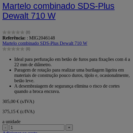
Martelo combinado SDS-Plus
Dewalt 710 W
(0)
0.0
Referência:
: MIG2046148
em
Martelo combinado SDS-Plus Dewalt 710 W
5
(0)
estrelas.
0.0
em
Ideal para perfuração em betão de furos para fixações com 4 a
5
22 mm de diâmetro.
estrelas.
Paragem de rotação para realizar uma burilagem ligeira em
materiais de construção pouco duros, tijolo e, ocasionalmente,
betão leve.
A desembraiagem de segurança elimina o risco de cortes
quando a broca encrava.
305,00 €
(s/IVA)
375,15 € (c/IVA)
a unidade
-
+