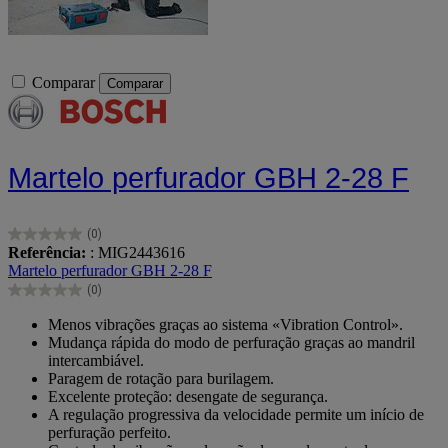
Comparar
Comparar
Martelo perfurador GBH 2-28 F
(0)
0.0
Referência:
: MIG2443616
em
Martelo perfurador GBH 2-28 F
5
(0)
estrelas.
0.0
em
Menos vibrações graças ao sistema «Vibration Control».
5
Mudança rápida do modo de perfuração graças ao mandril
estrelas.
intercambiável.
Paragem de rotação para burilagem.
Excelente proteção: desengate de segurança.
A regulação progressiva da velocidade permite um início de
perfuração perfeito.