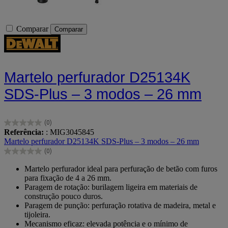
Comparar
Comparar
Martelo perfurador D25134K
SDS-Plus – 3 modos – 26 mm
(0)
0.0
Referência:
: MIG3045845
em
Martelo perfurador D25134K SDS-Plus – 3 modos – 26 mm
5
(0)
estrelas.
0.0
em
Martelo perfurador ideal para perfuração de betão com furos
5
para fixação de 4 a 26 mm.
estrelas.
Paragem de rotação: burilagem ligeira em materiais de
construção pouco duros.
Paragem de punção: perfuração rotativa de madeira, metal e
tijoleira.
Mecanismo eficaz: elevada potência e o mínimo de