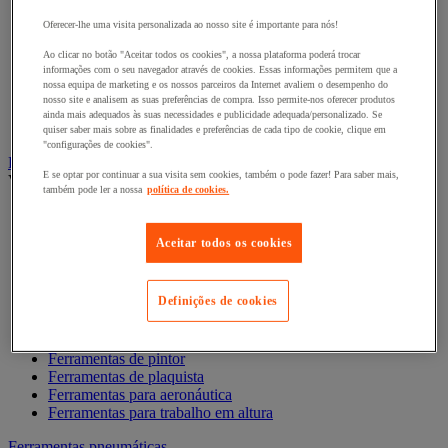
Chave de caixa e roquete
Chave de parafusos e ponta de aparafusamento
Oferecer-lhe uma visita personalizada ao nosso site é importante para nós!
Chave dinamométrica e chave de fendas
Composição de ferramentas
Ao clicar no botão "Aceitar todos os cookies", a nossa plataforma poderá trocar
informações com o seu navegador através de cookies. Essas informações permitem que a
Cortador, tesoura e serra
nossa equipa de marketing e os nossos parceiros da Internet avaliem o desempenho do
Lima, folha abrasiva, plaina
nosso site e analisem as suas preferências de compra. Isso permite-nos oferecer produtos
Martelo e ferramentas de impacto
ainda mais adequados às suas necessidades e publicidade adequada/personalizado. Se
Torno de bancada, extrator e grampo
quiser saber mais sobre as finalidades e preferências de cada tipo de cookie, clique em
"configurações de cookies".
Ferramentas manuais profissão especializada
E se optar por continuar a sua visita sem cookies, também o pode fazer! Para saber mais,
Ver todas as categorias
também pode ler a nossa
política de cookies.
Acessórios magnéticos
Ferramentas antideflagrantes
Aceitar todos os cookies
Ferramentas de canalizador
Ferramentas de Eletricista
Ferramentas de eletrónica
Definições de cookies
Ferramentas de ladrilhador
Ferramentas de mecânico
Ferramentas de pedreiro
Ferramentas de pintor
Ferramentas de plaquista
Ferramentas para aeronáutica
Ferramentas para trabalho em altura
Ferramentas pneumáticas