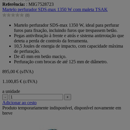
0.0
Referência:
: MIG7528723
em
Martelo perfurador SDS-max 1350 W com maleta TSAK
5
(0)
estrelas.
0.0
em
Martelo perfurador SDS-max 1350 W, ideal para perfurar
5
furos para fixação, incluindo furos que trespassem betão.
estrelas.
Pegas antivibração à frente e atrás e sistema antirrotação que
deteta a perda de controlo da ferramenta.
10,5 Joules de energia de impacto, com capacidade máxima
de perfuração.
De 45 mm em betão maciço.
Perfuração com brocas de até 125 mm de diâmetro.
895,00 €
(s/IVA)
1.100,85 € (c/IVA)
a unidade
-
+
Adicionar ao cesto
Produto temporariamente indisponível, disponível novamente em
breve