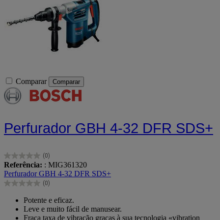
Comparar
Comparar
Perfurador GBH 4-32 DFR SDS+
(0)
0.0
Referência:
: MIG361320
em
Perfurador GBH 4-32 DFR SDS+
5
(0)
estrelas.
0.0
em
Potente e eficaz.
5
Leve e muito fácil de manusear.
estrelas.
Fraca taxa de vibração graças à sua tecnologia «vibration