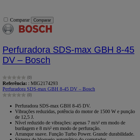
Comparar
Comparar
Perfuradora SDS-max GBH 8-45
DV – Bosch
(0)
0.0
Referência:
: MIG2174293
em
Perfuradora SDS-max GBH 8-45 DV – Bosch
5
(0)
estrelas.
0.0
em
Perfuradora SDS-max GBH 8-45 DV.
5
Vibrações reduzidas, potência do motor de 1500 W e punção
estrelas.
de 12,5 J.
Nível reduzido de vibrações: apenas 7 m/s² em modo de
burilagem e 8 m/s² em modo de perfuração.
Arranque suave. Função Turbo Power. Grande durabilidade.
Sistema de bloqueio automático do comutador.