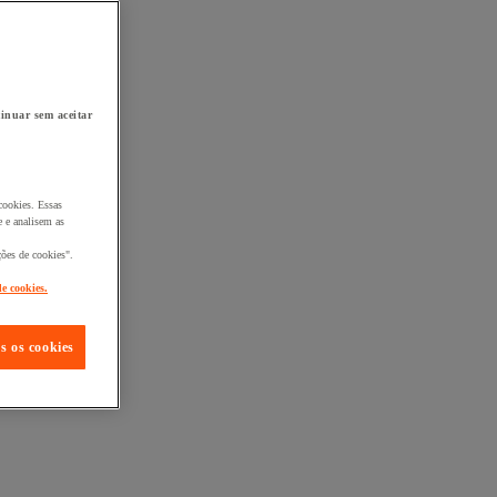
inuar sem aceitar
cookies. Essas
 e analisem as
ções de cookies".
de cookies.
s os cookies