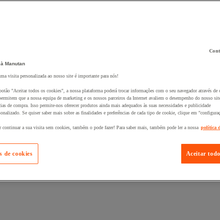
Cont
 à Manutan
uma visita personalizada ao nosso site é importante para nós!
 ao seu cesto :
botão "Aceitar todos os cookies", a nossa plataforma poderá trocar informações com o seu navegador através de 
ermitem que a nossa equipa de marketing e os nossos parceiros da Internet avaliem o desempenho do nosso site
cias de compra. Isso permite-nos oferecer produtos ainda mais adequados às suas necessidades e publicidade
onalizado. Se quiser saber mais sobre as finalidades e preferências de cada tipo de cookie, clique em "configura
r continuar a sua visita sem cookies, também o pode fazer! Para saber mais, também pode ler a nossa
política 
s de cookies
Aceitar todo