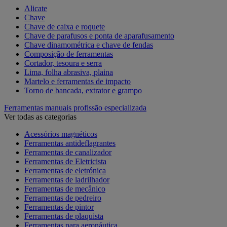
Alicate
Chave
Chave de caixa e roquete
Chave de parafusos e ponta de aparafusamento
Chave dinamométrica e chave de fendas
Composição de ferramentas
Cortador, tesoura e serra
Lima, folha abrasiva, plaina
Martelo e ferramentas de impacto
Torno de bancada, extrator e grampo
Ferramentas manuais profissão especializada
Ver todas as categorias
Acessórios magnéticos
Ferramentas antideflagrantes
Ferramentas de canalizador
Ferramentas de Eletricista
Ferramentas de eletrónica
Ferramentas de ladrilhador
Ferramentas de mecânico
Ferramentas de pedreiro
Ferramentas de pintor
Ferramentas de plaquista
Ferramentas para aeronáutica