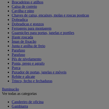
Braçadeiras e atilhos
Caixa de correio
Cavilha e pino
Chaves de caixa, encaixes, molas e roscas postiças
Dobradiça
Dobradiças e gonzos
Ferragens para montagem
Guarnições para portas, janelas e portões
Haste roscada
Íman de fixação
Junta e anilha de freio
Parafuso
Parafuso
Pés de nivelamento
Ponta, prego e agrafo
Porca
Puxador de portas, janelas e móveis
Rebite e alicate
Trinco, fecho e fechaduras
Iluminação
Ver todas as categorias
Candeeiro de oficina
Gambiarra