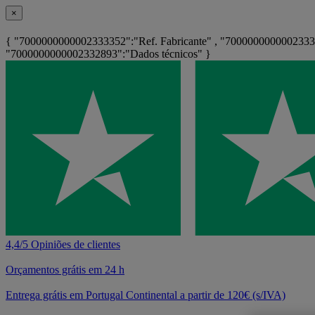
×
{ "7000000000002333352":"Ref. Fabricante" , "7000000000002333
"7000000000002332893":"Dados técnicos" }
4,4/5 Opiniões de clientes
Orçamentos grátis em 24 h
Entrega grátis em Portugal Continental a partir de 120€ (s/IVA)