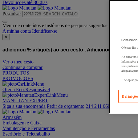
Devoluções até 30 dias
Pesquisar
Menu de conteúdos e históricos de pesquisa sugeridos
A minha conta
Identificar-se
×
Bem-vindo
Oferecer-lhe 
adicionou % artigo(s) ao seu cesto :
Adicionou este artigo
Ao clicar no 
Ver o meu cesto
informações p
suas preferên
Continuar a comprar
adequada/pers
PRODUTOS
PROMOÇÕES
E se optar po
Oferta Eco-Responsável
Definiçõe
MANUTAN EXPERT
Siga a sua encomenda
Pedir de orçamento
214 241 060
Armazém
Embalagem e Caixa
Manutenção e Ferramentas
Escritório e Teletrabalho