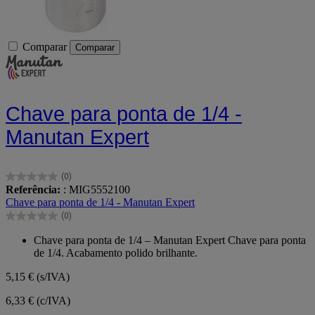
Comparar
Comparar
Chave para ponta de 1/4 -
Manutan Expert
(0)
0.0
Referência:
: MIG5552100
em
Chave para ponta de 1/4 - Manutan Expert
5
(0)
estrelas.
0.0
em
Chave para ponta de 1/4 – Manutan Expert Chave para ponta
5
de 1/4. Acabamento polido brilhante.
estrelas.
5,15 €
(s/IVA)
6,33 € (c/IVA)