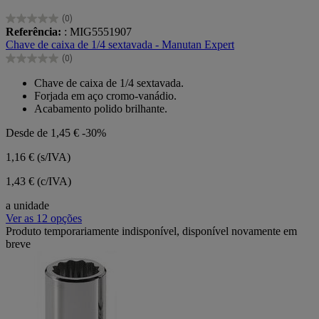
(0)
0.0
Referência:
: MIG5551907
em
Chave de caixa de 1/4 sextavada - Manutan Expert
5
(0)
estrelas.
0.0
em
Chave de caixa de 1/4 sextavada.
5
Forjada em aço cromo-vanádio.
estrelas.
Acabamento polido brilhante.
Desde de
1,45 €
-30%
1,16 €
(s/IVA)
1,43 € (c/IVA)
a unidade
Ver as 12 opções
Produto temporariamente indisponível, disponível novamente em
breve