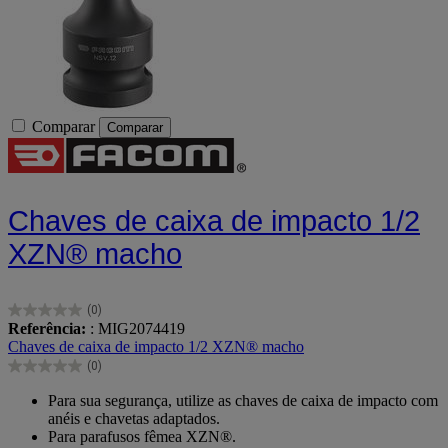
Comparar
Comparar
Chaves de caixa de impacto 1/2
XZN® macho
(0)
0.0
Referência:
: MIG2074419
em
Chaves de caixa de impacto 1/2 XZN® macho
5
(0)
estrelas.
0.0
em
Para sua segurança, utilize as chaves de caixa de impacto com
5
anéis e chavetas adaptados.
estrelas.
Para parafusos fêmea XZN®.