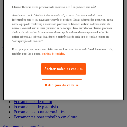
Chave de caixa e roquete
Chave de parafusos e ponta de aparafusamento
Oferecer-lhe uma visita personalizada ao nosso site é importante para nós!
Chave dinamométrica e chave de fendas
Composição de ferramentas
Ao clicar no botão "Aceitar todos os cookies", a nossa plataforma poderá trocar
informações com o seu navegador através de cookies. Essas informações permitem que a
Cortador, tesoura e serra
nossa equipa de marketing e os nossos parceiros da Internet avaliem o desempenho do
Lima, folha abrasiva, plaina
nosso site e analisem as suas preferências de compra. Isso permite-nos oferecer produtos
Martelo e ferramentas de impacto
ainda mais adequados às suas necessidades e publicidade adequada/personalizado. Se
Torno de bancada, extrator e grampo
quiser saber mais sobre as finalidades e preferências de cada tipo de cookie, clique em
"configurações de cookies".
Ferramentas manuais profissão especializada
E se optar por continuar a sua visita sem cookies, também o pode fazer! Para saber mais,
Ver todas as categorias
também pode ler a nossa
política de cookies.
Acessórios magnéticos
Ferramentas antideflagrantes
Aceitar todos os cookies
Ferramentas de canalizador
Ferramentas de Eletricista
Ferramentas de eletrónica
Definições de cookies
Ferramentas de ladrilhador
Ferramentas de mecânico
Ferramentas de pedreiro
Ferramentas de pintor
Ferramentas de plaquista
Ferramentas para aeronáutica
Ferramentas para trabalho em altura
Ferramentas pneumáticas