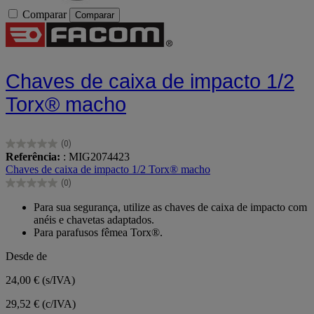
Comparar
Comparar
Chaves de caixa de impacto 1/2
Torx® macho
(0)
0.0
Referência:
: MIG2074423
em
Chaves de caixa de impacto 1/2 Torx® macho
5
(0)
estrelas.
0.0
em
Para sua segurança, utilize as chaves de caixa de impacto com
5
anéis e chavetas adaptados.
estrelas.
Para parafusos fêmea Torx®.
Desde de
24,00 €
(s/IVA)
29,52 € (c/IVA)