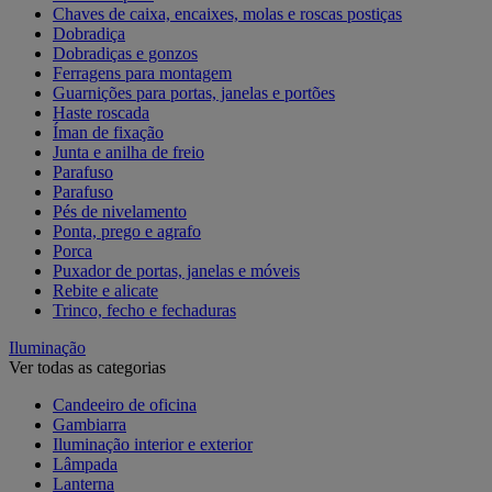
Chaves de caixa, encaixes, molas e roscas postiças
Dobradiça
Dobradiças e gonzos
Ferragens para montagem
Guarnições para portas, janelas e portões
Haste roscada
Íman de fixação
Junta e anilha de freio
Parafuso
Parafuso
Pés de nivelamento
Ponta, prego e agrafo
Porca
Puxador de portas, janelas e móveis
Rebite e alicate
Trinco, fecho e fechaduras
Iluminação
Ver todas as categorias
Candeeiro de oficina
Gambiarra
Iluminação interior e exterior
Lâmpada
Lanterna