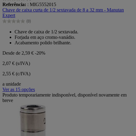
0.0
Referência:
: MIG5552015
em
Chave de caixa curta de 1/2 sextavada de 8 a 32 mm - Manutan
5
Expert
estrelas.
(0)
0.0
em
Chave de caixa de 1/2 sextavada.
5
Forjada em aço cromo-vanádio.
estrelas.
Acabamento polido brilhante.
Desde de
2,59 €
-20%
2,07 €
(s/IVA)
2,55 € (c/IVA)
a unidade
Ver as 15 opções
Produto temporariamente indisponível, disponível novamente em
breve