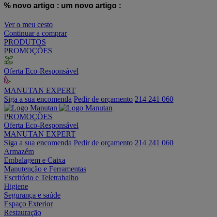
% novo artigo :
um novo artigo :
Ver o meu cesto
Continuar a comprar
PRODUTOS
PROMOÇÕES
Oferta Eco-Responsável
MANUTAN EXPERT
Siga a sua encomenda
Pedir de orçamento
214 241 060
PROMOÇÕES
Oferta Eco-Responsável
MANUTAN EXPERT
Siga a sua encomenda
Pedir de orçamento
214 241 060
Armazém
Embalagem e Caixa
Manutenção e Ferramentas
Escritório e Teletrabalho
Higiene
Segurança e saúde
Espaço Exterior
Restauração