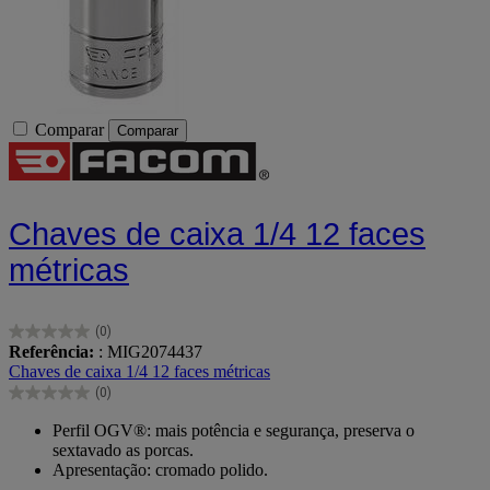
Comparar
Comparar
Chaves de caixa 1/4 12 faces
métricas
(0)
0.0
Referência:
: MIG2074437
em
Chaves de caixa 1/4 12 faces métricas
5
(0)
estrelas.
0.0
em
Perfil OGV®: mais potência e segurança, preserva o
5
sextavado as porcas.
estrelas.
Apresentação: cromado polido.