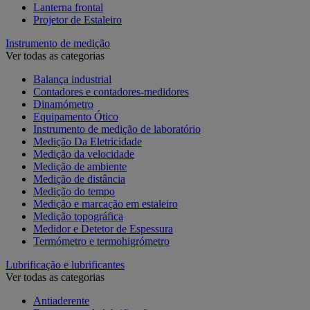
Lanterna frontal
Projetor de Estaleiro
Instrumento de medição
Ver todas as categorias
Balança industrial
Contadores e contadores-medidores
Dinamómetro
Equipamento Ótico
Instrumento de medição de laboratório
Medição Da Eletricidade
Medição da velocidade
Medição de ambiente
Medição de distância
Medição do tempo
Medição e marcação em estaleiro
Medição topográfica
Medidor e Detetor de Espessura
Termómetro e termohigrómetro
Lubrificação e lubrificantes
Ver todas as categorias
Antiaderente