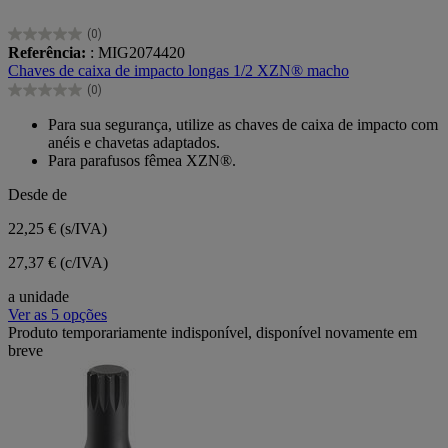
(0)
0.0
Referência:
: MIG2074420
em
Chaves de caixa de impacto longas 1/2 XZN® macho
5
(0)
estrelas.
0.0
em
Para sua segurança, utilize as chaves de caixa de impacto com
5
anéis e chavetas adaptados.
estrelas.
Para parafusos fêmea XZN®.
Desde de
22,25 €
(s/IVA)
27,37 € (c/IVA)
a unidade
Ver as 5 opções
Produto temporariamente indisponível, disponível novamente em
breve