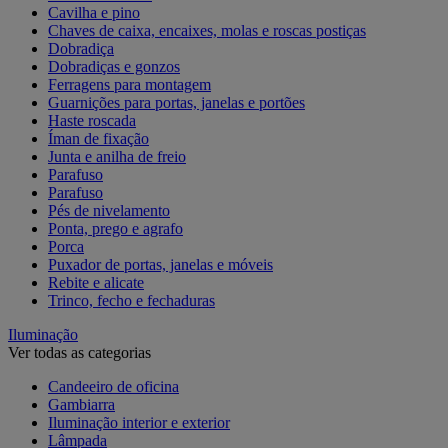
Cavilha e pino
Chaves de caixa, encaixes, molas e roscas postiças
Dobradiça
Dobradiças e gonzos
Ferragens para montagem
Guarnições para portas, janelas e portões
Haste roscada
Íman de fixação
Junta e anilha de freio
Parafuso
Parafuso
Pés de nivelamento
Ponta, prego e agrafo
Porca
Puxador de portas, janelas e móveis
Rebite e alicate
Trinco, fecho e fechaduras
Iluminação
Ver todas as categorias
Candeeiro de oficina
Gambiarra
Iluminação interior e exterior
Lâmpada