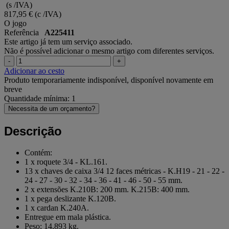
(s /IVA)
817,95 €
(c /IVA)
O jogo
Referência
A225411
Este artigo já tem um serviço associado.
Não é possível adicionar o mesmo artigo com diferentes serviços.
-
+
Adicionar ao cesto
Produto temporariamente indisponível, disponível novamente em
breve
Quantidade mínima: 1
Necessita de um orçamento?
Descrição
Contém:
1 x roquete 3/4 - KL.161.
13 x chaves de caixa 3/4 12 faces métricas - K.H19 - 21 - 22 -
24 - 27 - 30 - 32 - 34 - 36 - 41 - 46 - 50 - 55 mm.
2 x extensões K.210B: 200 mm. K.215B: 400 mm.
1 x pega deslizante K.120B.
1 x cardan K.240A.
Entregue em mala plástica.
Peso: 14,893 kg.