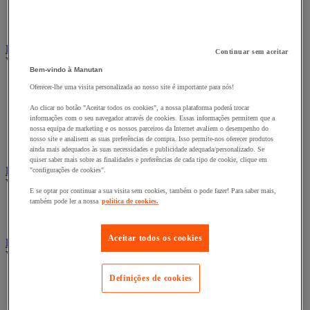
Fitas adesivas e mástiques de isolamento, insonorização e
impermeabilidade
Preparação de superfícies
Eletricidade
Continuar sem aceitar
Ver todas as categorias
Bem-vindo à Manutan
Acessórios para Quadro Elétrico
Oferecer-lhe uma visita personalizada ao nosso site é importante para nós!
Bateria, carregador e cabo
Cabo Elétrico
Ao clicar no botão "Aceitar todos os cookies", a nossa plataforma poderá trocar
informações com o seu navegador através de cookies. Essas informações permitem que a
Equipamento de Quadro Elétrico
nossa equipa de marketing e os nossos parceiros da Internet avaliem o desempenho do
Extensão, tira e enrolador
nosso site e analisem as suas preferências de compra. Isso permite-nos oferecer produtos
Tomada e interruptor
ainda mais adequados às suas necessidades e publicidade adequada/personalizado. Se
quiser saber mais sobre as finalidades e preferências de cada tipo de cookie, clique em
Ferramentas Elétricas
"configurações de cookies".
Ver todas as categorias
E se optar por continuar a sua visita sem cookies, também o pode fazer! Para saber mais,
também pode ler a nossa
política de cookies.
Ferramentas elétricas portáteis com fios
Ferramentas elétricas portáteis sem fios
Aceitar todos os cookies
Ferramentas elétricas portáteis - Acessórios
Ver todas as categorias
Acesórios para berbequim
Definições de cookies
Acessórios para berbequim
Acessórios para cortador-lixador