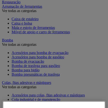
Restauração
Arrumação de ferramentas
Ver todas as categorias
Caixa de estaleiro
Caixa e bolsa
Mala e estojo de ferramentas
Móvel de apoio e carro de ferramentas
Bomba
Ver todas as categorias
Acessórios para bomba de evacuação
Acessórios para bomba de gasóleo
Bomba de evacuação
Bomba de trasfega para gasóleo
Bomba para bidão
Bomba pneumáticas de trasfega
Colas, fitas adesivas e mástiques
Ver todas as categorias
Acessórios para colas, fitas adesivas e mástiques
Cola industrial e de manutenção
Fita adesiva