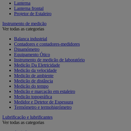
Lanterna
Lanterna frontal
Projetor de Estaleiro
Instrumento de medição
Ver todas as categorias
Balança industrial
Contadores e contadores-medidores
Dinamómetro
Equipamento Ótico
Instrumento de medição de laboratório
Medição Da Eletricidade
Medição da velocidade
Medição de ambiente
Medição de distância
Medição do tempo
Medição e marcação em estaleiro
Medição topográfica
Medidor e Detetor de Espessura
Termómetro e termohigrómetro
Lubrificação e lubrificantes
Ver todas as categorias