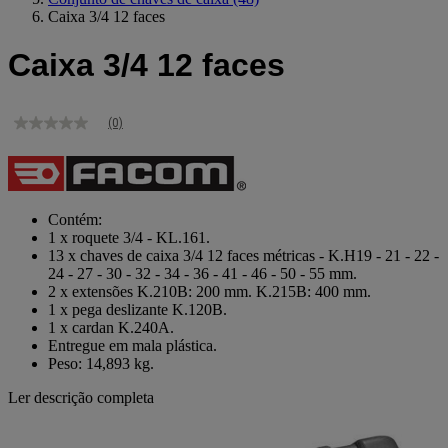
Caixa 3/4 12 faces
Caixa 3/4 12 faces
(0)
Sem
valor
de
classificação
Link
para
Contém:
a
1 x roquete 3/4 - KL.161.
mesma
13 x chaves de caixa 3/4 12 faces métricas - K.H19 - 21 - 22 -
página.
24 - 27 - 30 - 32 - 34 - 36 - 41 - 46 - 50 - 55 mm.
2 x extensões K.210B: 200 mm. K.215B: 400 mm.
1 x pega deslizante K.120B.
1 x cardan K.240A.
Entregue em mala plástica.
Peso: 14,893 kg.
Ler descrição completa