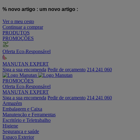
% novo artigo :
um novo artigo :
Ver o meu cesto
Continuar a comprar
PRODUTOS
PROMOÇÕES
Oferta Eco-Responsável
MANUTAN EXPERT
Siga a sua encomenda
Pedir de orçamento
214 241 060
PROMOÇÕES
Oferta Eco-Responsável
MANUTAN EXPERT
Siga a sua encomenda
Pedir de orçamento
214 241 060
Armazém
Embalagem e Caixa
Manutenção e Ferramentas
Escritório e Teletrabalho
Higiene
Segurança e saúde
Espaço Exterior