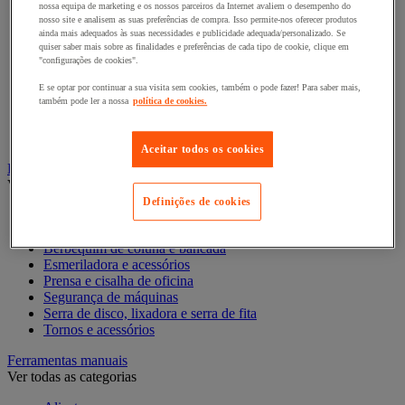
Acessórios para cortador-lixador
nossa equipa de marketing e os nossos parceiros da Internet avaliem o desempenho do
nosso site e analisem as suas preferências de compra. Isso permite-nos oferecer produtos
Acessórios para Dremel
ainda mais adequados às suas necessidades e publicidade adequada/personalizado. Se
Acessórios para Ferramentas Elétricas
quiser saber mais sobre as finalidades e preferências de cada tipo de cookie, clique em
Acessórios para fresadora
"configurações de cookies".
Acessórios para lixadora
Acessórios para pistola de pregos
E se optar por continuar a sua visita sem cookies, também o pode fazer! Para saber mais,
também pode ler a nossa
política de cookies.
Acessórios para plaina
Acessórios para rebarbadora
Acessórios para serra
Aceitar todos os cookies
Ferramentas fixas, máquinas de oficina
Ver todas as categorias
Definições de cookies
Antirruído
Base para ferramentas fixas
Berbequim de coluna e bancada
Esmeriladora e acessórios
Prensa e cisalha de oficina
Segurança de máquinas
Serra de disco, lixadora e serra de fita
Tornos e acessórios
Ferramentas manuais
Ver todas as categorias