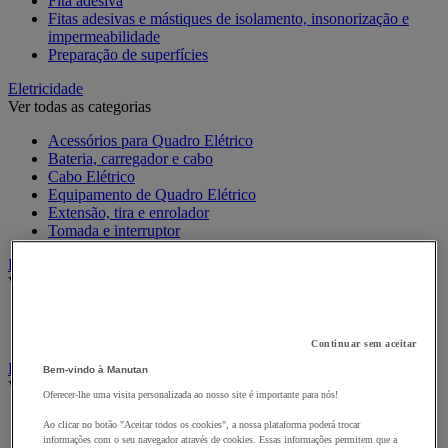
Fita adesiva
Fitas adesivas e mástiques de isolamento, insonorização e
impermeabilidade
Preparação de superfícies
Eletricidade
Ver todas as categorias
Acessórios para Quadro Elétrico
Bateria, carregador e cabo
Cabo Elétrico
Equipamento de Quadro Elétrico
Extensão, tira e enrolador
Tomada e interruptor
Ferramentas Elétricas
Ver todas as categorias
Ferramentas elétricas portáteis com fios
Ferramentas elétricas portáteis sem fios
Continuar sem aceitar
Ferramentas elétricas portáteis - Acessórios
Bem-vindo à Manutan
Ver todas as categorias
Oferecer-lhe uma visita personalizada ao nosso site é importante para nós!
Acesórios para berbequim
Ao clicar no botão "Aceitar todos os cookies", a nossa plataforma poderá trocar
Acessórios para berbequim
informações com o seu navegador através de cookies. Essas informações permitem que a