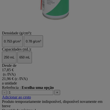
Densidade (g/cm³):
0.753 g/cm³
0.78 g/cm³
Capacidades (mL):
250 mL
650 mL
Desde de
17,85 €
(s /IVA)
21,96 €
(c /IVA)
a unidade
Referência :
Escolha uma opção
-
+
Adicionar ao cesto
Produto temporariamente indisponível, disponível novamente em
breve