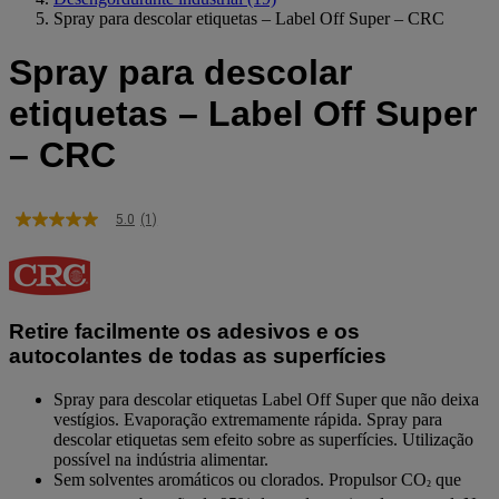
Spray para descolar etiquetas – Label Off Super – CRC
Spray para descolar
etiquetas – Label Off Super
– CRC
5.0
(1)
5.0
de
5
estrelas,
valor
médio
Retire facilmente os adesivos e os
de
classificação.
autocolantes de todas as superfícies
Read
a
Spray para descolar etiquetas Label Off Super que não deixa
Review.
vestígios. Evaporação extremamente rápida. Spray para
Link
descolar etiquetas sem efeito sobre as superfícies. Utilização
para
a
possível na indústria alimentar.
mesma
Sem solventes aromáticos ou clorados. Propulsor CO
que
²
página.