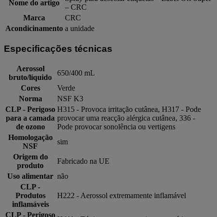
Nome do artigo
– CRC
Marca
CRC
Acondicinamento
a unidade
Especificações técnicas
Aerossol
650/400 mL
bruto/líquido
Cores
Verde
Norma
NSF K3
CLP - Perigoso
H315 - Provoca irritação cutânea, H317 - Pode
para a camada
provocar uma reacção alérgica cutânea, 336 -
de ozono
Pode provocar sonolência ou vertigens
Homologação
sim
NSF
Origem do
Fabricado na UE
produto
Uso alimentar
não
CLP -
Produtos
H222 - Aerossol extremamente inflamável
inflamáveis
CLP - Perigoso