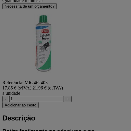
Quantidade mínima: 1
Necessita de um orçamento?
Referência: MIG462403
17,85 € (s/IVA)
21,96 € (c /IVA)
a unidade
-
+
Adicionar ao cesto
Descrição