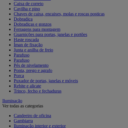
Caixa de correio
Cavilha e pino
Chaves de caixa, encaixes, molas e roscas postiças
Dobradiça
Dobradiças e gonzos
Ferragens para montagem
Guarnições para portas, janelas e portões
Haste roscada
Íman de fixação
Junta e anilha de freio
Parafuso
Parafuso
Pés de nivelamento
Ponta, prego e agrafo
Porca
Puxador de portas, janelas e móveis
Rebite e alicate
Trinco, fecho e fechaduras
Iluminação
Ver todas as categorias
Candeeiro de oficina
Gambiarra
Iluminação interior e exterior