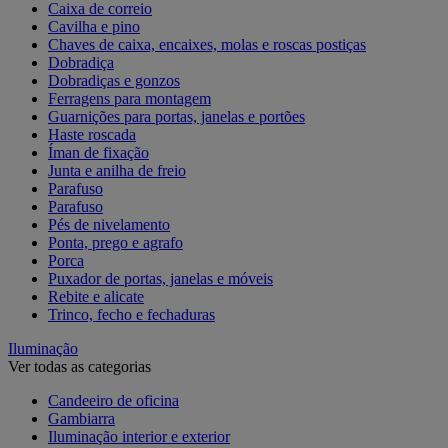
Caixa de correio
Cavilha e pino
Chaves de caixa, encaixes, molas e roscas postiças
Dobradiça
Dobradiças e gonzos
Ferragens para montagem
Guarnições para portas, janelas e portões
Haste roscada
Íman de fixação
Junta e anilha de freio
Parafuso
Parafuso
Pés de nivelamento
Ponta, prego e agrafo
Porca
Puxador de portas, janelas e móveis
Rebite e alicate
Trinco, fecho e fechaduras
Iluminação
Ver todas as categorias
Candeeiro de oficina
Gambiarra
Iluminação interior e exterior