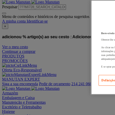
Pesquisar
Menu de conteúdos e históricos de pesquisa sugeridos
A minha conta
Identificar-se
×
Bem-vindo
adicionou % artigo(s) ao seu cesto :
Adicionou este artigo
Oferecer-lhe 
Ver o meu cesto
Ao clicar no 
Continuar a comprar
informações p
suas preferên
PRODUTOS
adequada/pers
PROMOÇÕES
E se optar po
Oferta Eco-Responsável
MANUTAN EXPERT
Definiçõe
Siga a sua encomenda
Pedir de orçamento
214 241 060
Armazém
Embalagem e Caixa
Manutenção e Ferramentas
Escritório e Teletrabalho
Higiene