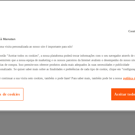
Cont
 à Manutan
 ao seu cesto :
uma visita personalizada ao nosso site é importante para nós!
botão "Aceitar todos os cookies", a nossa plataforma poderá trocar informações com o seu navegador através de 
ermitem que a nossa equipa de marketing e os nossos parceiros da Internet avaliem o desempenho do nosso site
cias de compra. Isso permite-nos oferecer produtos ainda mais adequados às suas necessidades e publicidade
onalizado. Se quiser saber mais sobre as finalidades e preferências de cada tipo de cookie, clique em "configura
r continuar a sua visita sem cookies, também o pode fazer! Para saber mais, também pode ler a nossa
política 
s de cookies
Aceitar todo