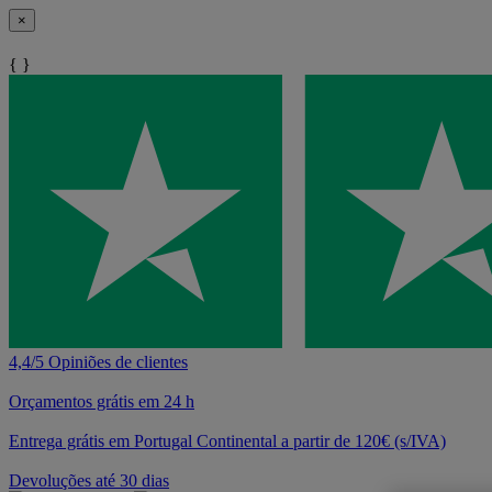
×
{ }
4,4/5 Opiniões de clientes
Orçamentos grátis em 24 h
Entrega grátis em Portugal Continental a partir de 120€ (s/IVA)
Devoluções até 30 dias