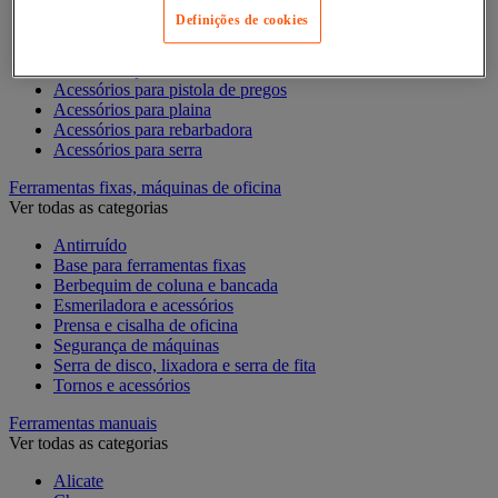
Acessórios para Dremel
Definições de cookies
Acessórios para Ferramentas Elétricas
Acessórios para fresadora
Acessórios para lixadora
Acessórios para pistola de pregos
Acessórios para plaina
Acessórios para rebarbadora
Acessórios para serra
Ferramentas fixas, máquinas de oficina
Ver todas as categorias
Antirruído
Base para ferramentas fixas
Berbequim de coluna e bancada
Esmeriladora e acessórios
Prensa e cisalha de oficina
Segurança de máquinas
Serra de disco, lixadora e serra de fita
Tornos e acessórios
Ferramentas manuais
Ver todas as categorias
Alicate