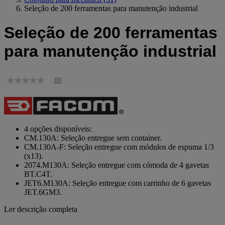
Seleção de 200 ferramentas para manutenção industrial
Seleção de 200 ferramentas
para manutenção industrial
(0)
Sem
valor
de
classificação
Link
para
4 opções disponíveis:
a
CM.130A: Seleção entregue sem container.
mesma
CM.130A-F: Seleção entregue com módulos de espuma 1/3
página.
(x13).
2074.M130A: Seleção entregue com cómoda de 4 gavetas
BT.C4T.
JET6.M130A: Seleção entregue com carrinho de 6 gavetas
JET.6GM3.
Ler descrição completa