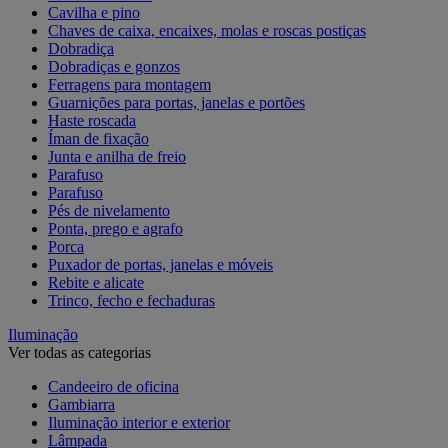
Cavilha e pino
Chaves de caixa, encaixes, molas e roscas postiças
Dobradiça
Dobradiças e gonzos
Ferragens para montagem
Guarnições para portas, janelas e portões
Haste roscada
Íman de fixação
Junta e anilha de freio
Parafuso
Parafuso
Pés de nivelamento
Ponta, prego e agrafo
Porca
Puxador de portas, janelas e móveis
Rebite e alicate
Trinco, fecho e fechaduras
Iluminação
Ver todas as categorias
Candeeiro de oficina
Gambiarra
Iluminação interior e exterior
Lâmpada