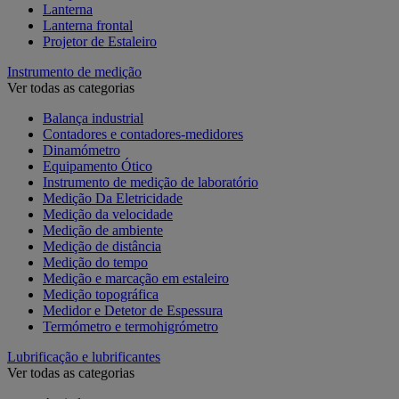
Lanterna
Lanterna frontal
Projetor de Estaleiro
Instrumento de medição
Ver todas as categorias
Balança industrial
Contadores e contadores-medidores
Dinamómetro
Equipamento Ótico
Instrumento de medição de laboratório
Medição Da Eletricidade
Medição da velocidade
Medição de ambiente
Medição de distância
Medição do tempo
Medição e marcação em estaleiro
Medição topográfica
Medidor e Detetor de Espessura
Termómetro e termohigrómetro
Lubrificação e lubrificantes
Ver todas as categorias