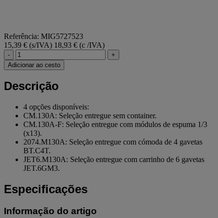
Referência: MIG5727523
15,39 € (s/IVA)
18,93 € (c /IVA)
-
+
Adicionar ao cesto
Descrição
4 opções disponíveis:
CM.130A: Seleção entregue sem container.
CM.130A-F: Seleção entregue com módulos de espuma 1/3
(x13).
2074.M130A: Seleção entregue com cómoda de 4 gavetas
BT.C4T.
JET6.M130A: Seleção entregue com carrinho de 6 gavetas
JET.6GM3.
Especificações
Informação do artigo