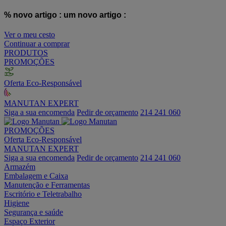
% novo artigo :
um novo artigo :
Ver o meu cesto
Continuar a comprar
PRODUTOS
PROMOÇÕES
Oferta Eco-Responsável
MANUTAN EXPERT
Siga a sua encomenda
Pedir de orçamento
214 241 060
PROMOÇÕES
Oferta Eco-Responsável
MANUTAN EXPERT
Siga a sua encomenda
Pedir de orçamento
214 241 060
Armazém
Embalagem e Caixa
Manutenção e Ferramentas
Escritório e Teletrabalho
Higiene
Segurança e saúde
Espaço Exterior