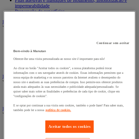
Fitas adesivas e mástiques de isolamento, insonorização e
impermeabilidade
Preparação de superfícies
Eletricidade
Ver todas as categorias
Acessórios para Quadro Elétrico
Bateria, carregador e cabo
Continuar sem aceitar
Cabo Elétrico
Bem-vindo à Manutan
Equipamento de Quadro Elétrico
Oferecer-lhe uma visita personalizada ao nosso site é importante para nós!
Extensão, tira e enrolador
Tomada e interruptor
Ao clicar no botão "Aceitar todos os cookies", a nossa plataforma poderá trocar
informações com o seu navegador através de cookies. Essas informações permitem que a
Ferramentas Elétricas
nossa equipa de marketing e os nossos parceiros da Internet avaliem o desempenho do
Ver todas as categorias
nosso site e analisem as suas preferências de compra. Isso permite-nos oferecer produtos
ainda mais adequados às suas necessidades e publicidade adequada/personalizado. Se
quiser saber mais sobre as finalidades e preferências de cada tipo de cookie, clique em
Ferramentas elétricas portáteis com fios
"configurações de cookies".
Ferramentas elétricas portáteis sem fios
E se optar por continuar a sua visita sem cookies, também o pode fazer! Para saber mais,
Ferramentas elétricas portáteis - Acessórios
também pode ler a nossa
política de cookies.
Ver todas as categorias
Acesórios para berbequim
Aceitar todos os cookies
Acessórios para berbequim
Acessórios para cortador-lixador