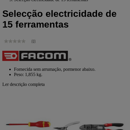
Selecção electricidade de
15 ferramentas
(0)
Sem
valor
de
classificação
Link
para
Fornecida sem arrumação, pormenor abaixo.
a
Peso: 1,855 kg.
mesma
página.
Ler descrição completa