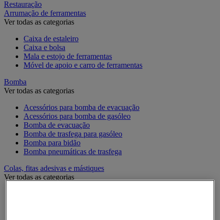
Restauração
Arrumação de ferramentas
Ver todas as categorias
Caixa de estaleiro
Caixa e bolsa
Mala e estojo de ferramentas
Móvel de apoio e carro de ferramentas
Bomba
Ver todas as categorias
Acessórios para bomba de evacuação
Acessórios para bomba de gasóleo
Bomba de evacuação
Bomba de trasfega para gasóleo
Bomba para bidão
Bomba pneumáticas de trasfega
Colas, fitas adesivas e mástiques
Ver todas as categorias
Acessórios para colas, fitas adesivas e mástiques
Cola industrial e de manutenção
Fita adesiva