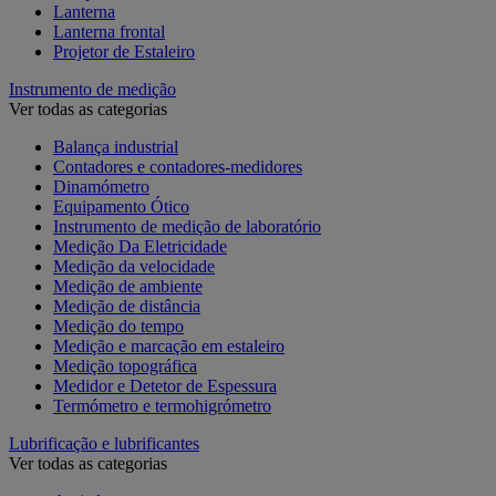
Lanterna
Lanterna frontal
Projetor de Estaleiro
Instrumento de medição
Ver todas as categorias
Balança industrial
Contadores e contadores-medidores
Dinamómetro
Equipamento Ótico
Instrumento de medição de laboratório
Medição Da Eletricidade
Medição da velocidade
Medição de ambiente
Medição de distância
Medição do tempo
Medição e marcação em estaleiro
Medição topográfica
Medidor e Detetor de Espessura
Termómetro e termohigrómetro
Lubrificação e lubrificantes
Ver todas as categorias