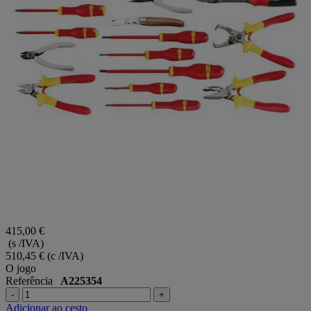
415,00 €
(s /IVA)
510,45 €
(c /IVA)
O jogo
Referência
A225354
-
+
Adicionar ao cesto