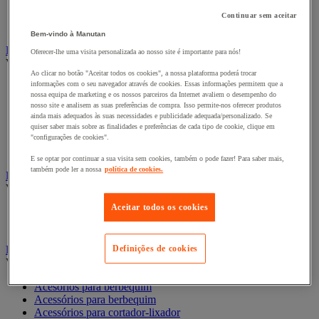
Fitas adesivas e mástiques de isolamento, insonorização e
impermeabilidade
Continuar sem aceitar
Preparação de superfícies
Bem-vindo à Manutan
Eletricidade
Oferecer-lhe uma visita personalizada ao nosso site é importante para nós!
Ver todas as categorias
Ao clicar no botão "Aceitar todos os cookies", a nossa plataforma poderá trocar
informações com o seu navegador através de cookies. Essas informações permitem que a
Acessórios para Quadro Elétrico
nossa equipa de marketing e os nossos parceiros da Internet avaliem o desempenho do
Bateria, carregador e cabo
nosso site e analisem as suas preferências de compra. Isso permite-nos oferecer produtos
Cabo Elétrico
ainda mais adequados às suas necessidades e publicidade adequada/personalizado. Se
Equipamento de Quadro Elétrico
quiser saber mais sobre as finalidades e preferências de cada tipo de cookie, clique em
Extensão, tira e enrolador
"configurações de cookies".
Tomada e interruptor
E se optar por continuar a sua visita sem cookies, também o pode fazer! Para saber mais,
também pode ler a nossa
política de cookies.
Ferramentas Elétricas
Ver todas as categorias
Aceitar todos os cookies
Ferramentas elétricas portáteis com fios
Ferramentas elétricas portáteis sem fios
Ferramentas elétricas portáteis - Acessórios
Definições de cookies
Ver todas as categorias
Acesórios para berbequim
Acessórios para berbequim
Acessórios para cortador-lixador