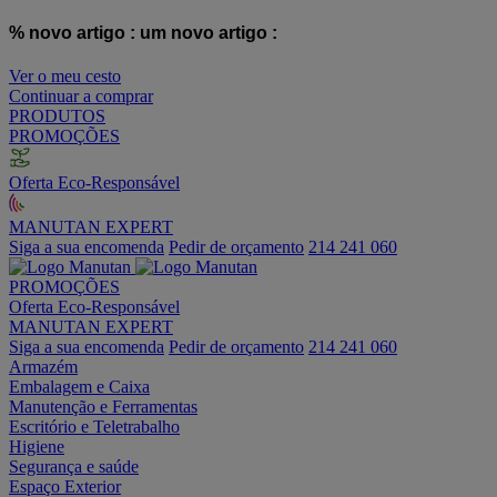
% novo artigo :
um novo artigo :
Ver o meu cesto
Continuar a comprar
PRODUTOS
PROMOÇÕES
Oferta Eco-Responsável
MANUTAN EXPERT
Siga a sua encomenda
Pedir de orçamento
214 241 060
PROMOÇÕES
Oferta Eco-Responsável
MANUTAN EXPERT
Siga a sua encomenda
Pedir de orçamento
214 241 060
Armazém
Embalagem e Caixa
Manutenção e Ferramentas
Escritório e Teletrabalho
Higiene
Segurança e saúde
Espaço Exterior