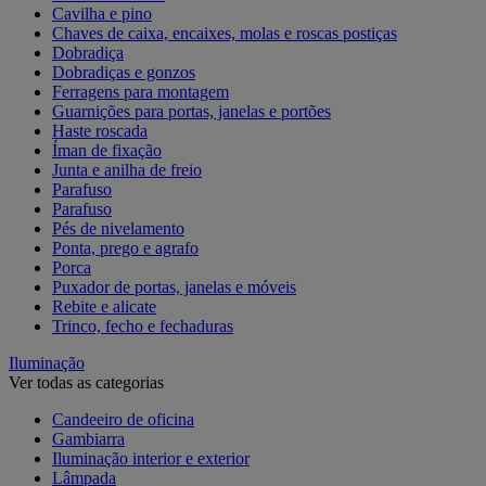
Cavilha e pino
Chaves de caixa, encaixes, molas e roscas postiças
Dobradiça
Dobradiças e gonzos
Ferragens para montagem
Guarnições para portas, janelas e portões
Haste roscada
Íman de fixação
Junta e anilha de freio
Parafuso
Parafuso
Pés de nivelamento
Ponta, prego e agrafo
Porca
Puxador de portas, janelas e móveis
Rebite e alicate
Trinco, fecho e fechaduras
Iluminação
Ver todas as categorias
Candeeiro de oficina
Gambiarra
Iluminação interior e exterior
Lâmpada