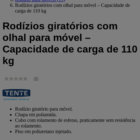
Rodízios giratórios com olhal para móvel – Capacidade de
carga de 110 kg
Rodízios giratórios com
olhal para móvel –
Capacidade de carga de 110
kg
(0)
Sem
valor
de
classificação
Link
para
Rodízio giratório para móvel.
a
Chapa em poliamida.
mesma
Cubo com rolamento de esferas, praticamente sem resistência
página.
ao rolamento.
Piso em poliuretano injetado.