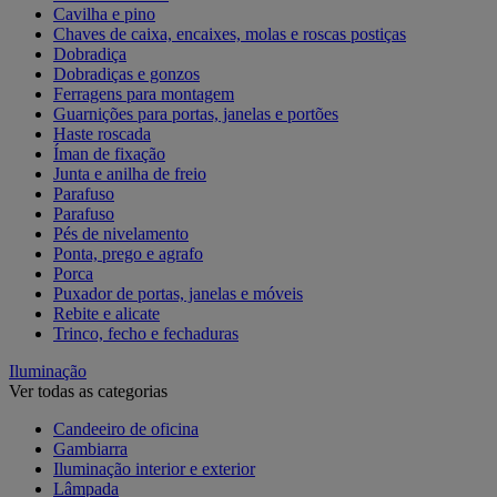
Cavilha e pino
Chaves de caixa, encaixes, molas e roscas postiças
Dobradiça
Dobradiças e gonzos
Ferragens para montagem
Guarnições para portas, janelas e portões
Haste roscada
Íman de fixação
Junta e anilha de freio
Parafuso
Parafuso
Pés de nivelamento
Ponta, prego e agrafo
Porca
Puxador de portas, janelas e móveis
Rebite e alicate
Trinco, fecho e fechaduras
Iluminação
Ver todas as categorias
Candeeiro de oficina
Gambiarra
Iluminação interior e exterior
Lâmpada