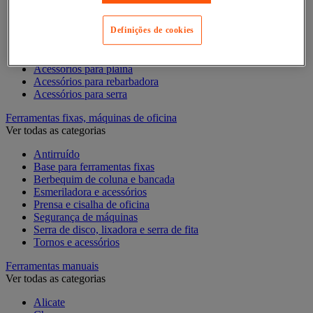
Acessórios para Dremel
Acessórios para Ferramentas Elétricas
Acessórios para fresadora
Definições de cookies
Acessórios para lixadora
Acessórios para pistola de pregos
Acessórios para plaina
Acessórios para rebarbadora
Acessórios para serra
Ferramentas fixas, máquinas de oficina
Ver todas as categorias
Antirruído
Base para ferramentas fixas
Berbequim de coluna e bancada
Esmeriladora e acessórios
Prensa e cisalha de oficina
Segurança de máquinas
Serra de disco, lixadora e serra de fita
Tornos e acessórios
Ferramentas manuais
Ver todas as categorias
Alicate