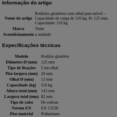
Informação do artigo
Rodízios giratórios com olhal para móvel –
Nome do artigo
Capacidade de carga de 110 kg, Ø: 125 mm,
Capacidade: 110 kg
Marca
Tente
Acondicinamento
a unidade
Especificações técnicas
Modelo
Rodízio giratório
Diâmetro Ø (mm)
125 mm
Tipo de fixações
Com olhal
Piso largura (mm)
20 mm
Olhal Ø (mm)
13 mm
Capacidade (kg)
110 kg
Altura total (mm)
143 mm
Largura total (mm)
82 mm
Tipo de cubo
De esferas
Norma EN
EN 12530
Piso material
Poliuretano