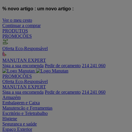
% novo artigo :
um novo artigo :
Ver o meu cesto
Continuar a comprar
PRODUTOS
PROMOÇÕES
Oferta Eco-Responsável
MANUTAN EXPERT
Siga a sua encomenda
Pedir de orçamento
214 241 060
PROMOÇÕES
Oferta Eco-Responsável
MANUTAN EXPERT
Siga a sua encomenda
Pedir de orçamento
214 241 060
Armazém
Embalagem e Caixa
Manutenção e Ferramentas
Escritório e Teletrabalho
Higiene
Segurança e saúde
Espaço Exterior