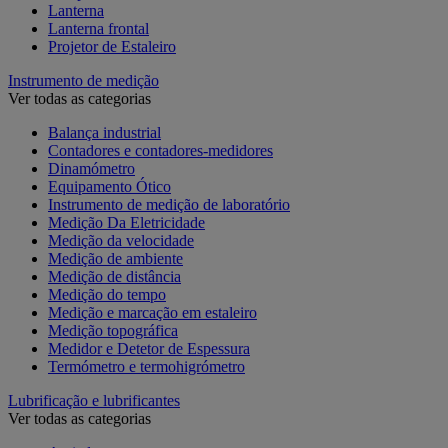
Lanterna
Lanterna frontal
Projetor de Estaleiro
Instrumento de medição
Ver todas as categorias
Balança industrial
Contadores e contadores-medidores
Dinamómetro
Equipamento Ótico
Instrumento de medição de laboratório
Medição Da Eletricidade
Medição da velocidade
Medição de ambiente
Medição de distância
Medição do tempo
Medição e marcação em estaleiro
Medição topográfica
Medidor e Detetor de Espessura
Termómetro e termohigrómetro
Lubrificação e lubrificantes
Ver todas as categorias