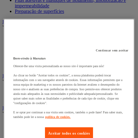
Fitas adesivas e mástiques de isolamento, insonorização e
impermeabilidade
Preparação de superfícies
Eletricidade
Ver todas as categorias
Acessórios para Quadro Elétrico
Bateria, carregador e cabo
Cabo Elétrico
Continuar sem aceitar
Equipamento de Quadro Elétrico
Bem-vindo à Manutan
Extensão, tira e enrolador
Tomada e interruptor
Oferecer-lhe uma visita personalizada ao nosso site é importante para nós!
Ferramentas Elétricas
Ao clicar no botão "Aceitar todos os cookies", a nossa plataforma poderá trocar
informações com o seu navegador através de cookies. Essas informações permitem que a
Ver todas as categorias
nossa equipa de marketing e os nossos parceiros da Internet avaliem o desempenho do
nosso site e analisem as suas preferências de compra. Isso permite-nos oferecer produtos
Ferramentas elétricas portáteis com fios
ainda mais adequados às suas necessidades e publicidade adequada/personalizado. Se
Ferramentas elétricas portáteis sem fios
quiser saber mais sobre as finalidades e preferências de cada tipo de cookie, clique em
"configurações de cookies".
Ferramentas elétricas portáteis - Acessórios
E se optar por continuar a sua visita sem cookies, também o pode fazer! Para saber mais,
Ver todas as categorias
também pode ler a nossa
política de cookies.
Acesórios para berbequim
Acessórios para berbequim
Aceitar todos os cookies
Acessórios para cortador-lixador