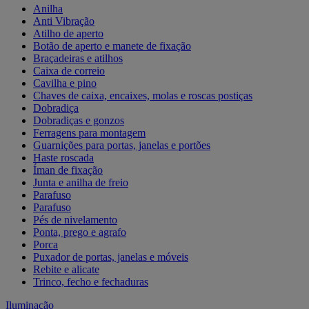
Anilha
Anti Vibração
Atilho de aperto
Botão de aperto e manete de fixação
Braçadeiras e atilhos
Caixa de correio
Cavilha e pino
Chaves de caixa, encaixes, molas e roscas postiças
Dobradiça
Dobradiças e gonzos
Ferragens para montagem
Guarnições para portas, janelas e portões
Haste roscada
Íman de fixação
Junta e anilha de freio
Parafuso
Parafuso
Pés de nivelamento
Ponta, prego e agrafo
Porca
Puxador de portas, janelas e móveis
Rebite e alicate
Trinco, fecho e fechaduras
Iluminação