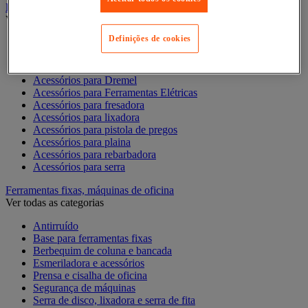
Ferramentas elétricas portáteis - Acessórios
Ver todas as categorias
Definições de cookies
Acesórios para berbequim
Acessórios para berbequim
Acessórios para cortador-lixador
Acessórios para Dremel
Acessórios para Ferramentas Elétricas
Acessórios para fresadora
Acessórios para lixadora
Acessórios para pistola de pregos
Acessórios para plaina
Acessórios para rebarbadora
Acessórios para serra
Ferramentas fixas, máquinas de oficina
Ver todas as categorias
Antirruído
Base para ferramentas fixas
Berbequim de coluna e bancada
Esmeriladora e acessórios
Prensa e cisalha de oficina
Segurança de máquinas
Serra de disco, lixadora e serra de fita