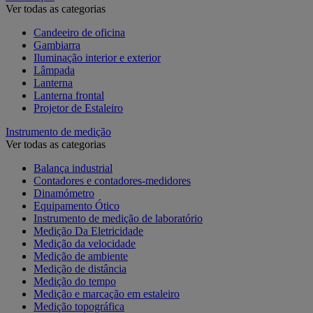
Ver todas as categorias
Candeeiro de oficina
Gambiarra
Iluminação interior e exterior
Lâmpada
Lanterna
Lanterna frontal
Projetor de Estaleiro
Instrumento de medição
Ver todas as categorias
Balança industrial
Contadores e contadores-medidores
Dinamómetro
Equipamento Ótico
Instrumento de medição de laboratório
Medição Da Eletricidade
Medição da velocidade
Medição de ambiente
Medição de distância
Medição do tempo
Medição e marcação em estaleiro
Medição topográfica