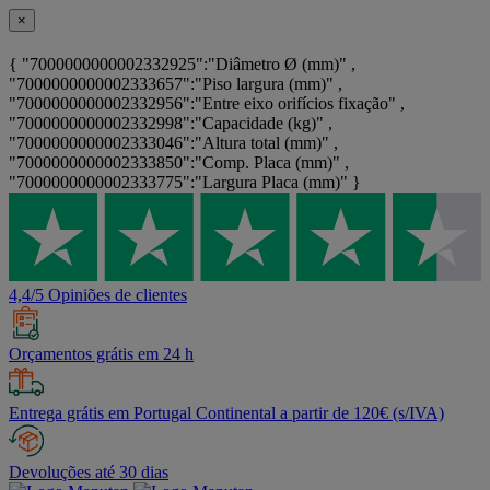
×
{ "7000000000002332925":"Diâmetro Ø (mm)" ,
"7000000000002333657":"Piso largura (mm)" ,
"7000000000002332956":"Entre eixo orifícios fixação" ,
"7000000000002332998":"Capacidade (kg)" ,
"7000000000002333046":"Altura total (mm)" ,
"7000000000002333850":"Comp. Placa (mm)" ,
"7000000000002333775":"Largura Placa (mm)" }
4,4/5 Opiniões de clientes
Orçamentos grátis em 24 h
Entrega grátis em Portugal Continental a partir de 120€ (s/IVA)
Devoluções até 30 dias