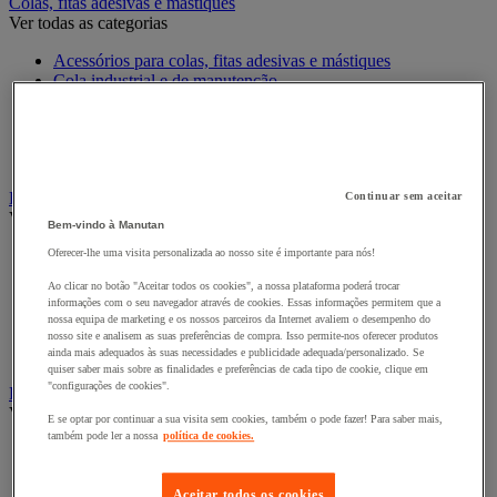
Colas, fitas adesivas e mástiques
Ver todas as categorias
Acessórios para colas, fitas adesivas e mástiques
Cola industrial e de manutenção
Fita adesiva
Fitas adesivas e mástiques de isolamento, insonorização e
impermeabilidade
Preparação de superfícies
Eletricidade
Continuar sem aceitar
Ver todas as categorias
Bem-vindo à Manutan
Acessórios para Quadro Elétrico
Oferecer-lhe uma visita personalizada ao nosso site é importante para nós!
Bateria, carregador e cabo
Ao clicar no botão "Aceitar todos os cookies", a nossa plataforma poderá trocar
Cabo Elétrico
informações com o seu navegador através de cookies. Essas informações permitem que a
Equipamento de Quadro Elétrico
nossa equipa de marketing e os nossos parceiros da Internet avaliem o desempenho do
Extensão, tira e enrolador
nosso site e analisem as suas preferências de compra. Isso permite-nos oferecer produtos
Tomada e interruptor
ainda mais adequados às suas necessidades e publicidade adequada/personalizado. Se
quiser saber mais sobre as finalidades e preferências de cada tipo de cookie, clique em
"configurações de cookies".
Ferramentas Elétricas
Ver todas as categorias
E se optar por continuar a sua visita sem cookies, também o pode fazer! Para saber mais,
também pode ler a nossa
política de cookies.
Ferramentas elétricas portáteis com fios
Ferramentas elétricas portáteis sem fios
Aceitar todos os cookies