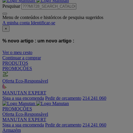
Pesquisar
Menu de conteúdos e históricos de pesquisa sugeridos
A minha conta
Identificar-se
×
% novo artigo :
um novo artigo :
Ver o meu cesto
Continuar a comprar
PRODUTOS
PROMOÇÕES
Oferta Eco-Responsável
MANUTAN EXPERT
Siga a sua encomenda
Pedir de orçamento
214 241 060
PROMOÇÕES
Oferta Eco-Responsável
MANUTAN EXPERT
Siga a sua encomenda
Pedir de orçamento
214 241 060
Armazém