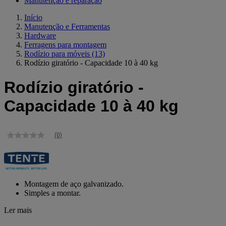
Manutenção e reparação
Início
Manutenção e Ferramentas
Hardware
Ferragens para montagem
Rodízio para móveis
(13)
Rodízio giratório - Capacidade 10 à 40 kg
Rodízio giratório -
Capacidade 10 à 40 kg
(0)
Sem
valor
de
classificação
Link
para
Montagem de aço galvanizado.
a
Simples a montar.
mesma
página.
Ler mais