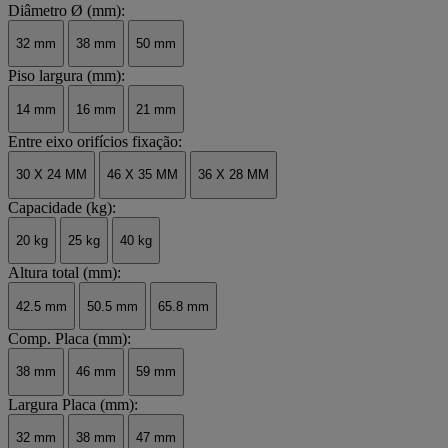
Diâmetro Ø (mm):
32 mm
38 mm
50 mm
Piso largura (mm):
14 mm
16 mm
21 mm
Entre eixo orifícios fixação:
30 X 24 MM
46 X 35 MM
36 X 28 MM
Capacidade (kg):
20 kg
25 kg
40 kg
Altura total (mm):
42.5 mm
50.5 mm
65.8 mm
Comp. Placa (mm):
38 mm
46 mm
59 mm
Largura Placa (mm):
32 mm
38 mm
47 mm