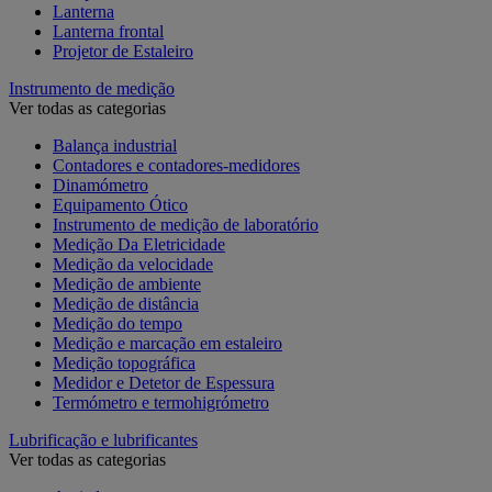
Lanterna
Lanterna frontal
Projetor de Estaleiro
Instrumento de medição
Ver todas as categorias
Balança industrial
Contadores e contadores-medidores
Dinamómetro
Equipamento Ótico
Instrumento de medição de laboratório
Medição Da Eletricidade
Medição da velocidade
Medição de ambiente
Medição de distância
Medição do tempo
Medição e marcação em estaleiro
Medição topográfica
Medidor e Detetor de Espessura
Termómetro e termohigrómetro
Lubrificação e lubrificantes
Ver todas as categorias