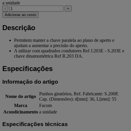
a unidade
-
+
Adicionar ao cesto
Descrição
Permitem manter a chave paralela ao plano de aperto e
ajudam a aumentar a precisão do aperto.
A utilizar com quadrados condutores Ref J.203E - S.203E e
chave dinamométrica Ref R.203 DA.
Especificações
Informação do artigo
Punhos giratórios, Ref. Fabricante: S.200P,
Nome do artigo
Cap. (Dimensões): d[mm]: 36, L[mm]: 55
Marca
Facom
Acondicinamento
a unidade
Especificações técnicas