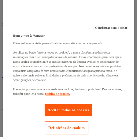
Fitas adesivas e mástiques de isolamento, insonorização e
impermeabilidade
Preparação de superfícies
Eletricidade
Ver todas as categorias
Continuar sem aceitar
Bem-vindo à Manutan
Acessórios para Quadro Elétrico
Bateria, carregador e cabo
Oferecer-lhe uma visita personalizada ao nosso site é importante para nós!
Cabo Elétrico
Ao clicar no botão "Aceitar todos os cookies", a nossa plataforma poderá trocar
Equipamento de Quadro Elétrico
informações com o seu navegador através de cookies. Essas informações permitem que a
Extensão, tira e enrolador
nossa equipa de marketing e os nossos parceiros da Internet avaliem o desempenho do
Tomada e interruptor
nosso site e analisem as suas preferências de compra. Isso permite-nos oferecer produtos
ainda mais adequados às suas necessidades e publicidade adequada/personalizado. Se
Ferramentas Elétricas
quiser saber mais sobre as finalidades e preferências de cada tipo de cookie, clique em
Ver todas as categorias
"configurações de cookies".
E se optar por continuar a sua visita sem cookies, também o pode fazer! Para saber mais,
Ferramentas elétricas portáteis com fios
também pode ler a nossa
política de cookies.
Ferramentas elétricas portáteis sem fios
Ferramentas elétricas portáteis - Acessórios
Aceitar todos os cookies
Ver todas as categorias
Acesórios para berbequim
Definições de cookies
Acessórios para berbequim
Acessórios para cortador-lixador