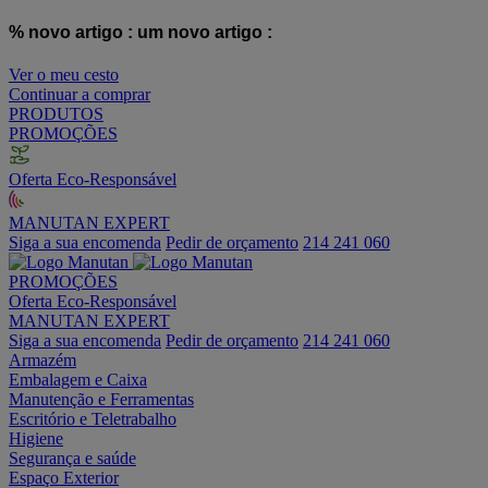
% novo artigo :
um novo artigo :
Ver o meu cesto
Continuar a comprar
PRODUTOS
PROMOÇÕES
Oferta Eco-Responsável
MANUTAN EXPERT
Siga a sua encomenda
Pedir de orçamento
214 241 060
PROMOÇÕES
Oferta Eco-Responsável
MANUTAN EXPERT
Siga a sua encomenda
Pedir de orçamento
214 241 060
Armazém
Embalagem e Caixa
Manutenção e Ferramentas
Escritório e Teletrabalho
Higiene
Segurança e saúde
Espaço Exterior