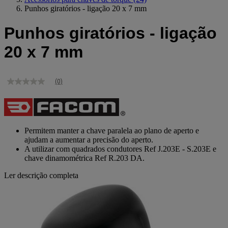
Punhos giratórios - ligação 20 x 7 mm
Punhos giratórios - ligação
20 x 7 mm
(0)
Sem
valor
de
classificação
Link
para
Permitem manter a chave paralela ao plano de aperto e
a
ajudam a aumentar a precisão do aperto.
mesma
A utilizar com quadrados condutores Ref J.203E - S.203E e
página.
chave dinamométrica Ref R.203 DA.
Ler descrição completa