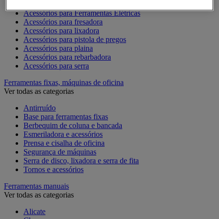
Acessórios para Dremel
Acessórios para Ferramentas Elétricas
Acessórios para fresadora
Acessórios para lixadora
Acessórios para pistola de pregos
Acessórios para plaina
Acessórios para rebarbadora
Acessórios para serra
Ferramentas fixas, máquinas de oficina
Ver todas as categorias
Antirruído
Base para ferramentas fixas
Berbequim de coluna e bancada
Esmeriladora e acessórios
Prensa e cisalha de oficina
Segurança de máquinas
Serra de disco, lixadora e serra de fita
Tornos e acessórios
Ferramentas manuais
Ver todas as categorias
Alicate