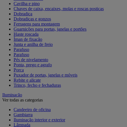
Cavilha e pino
Chaves de caixa, encaixes, molas e roscas postiças
Dobradiça
Dobradiças e gonzos
Ferragens para montagem
Guarnições para portas, janelas e portões
Haste roscada
Íman de fixação
Junta e anilha de freio
Parafuso
Parafuso
Pés de nivelamento
Ponta, prego e agrafo
Porca
Puxador de portas, janelas e móveis
Rebite e alicate
Trinco, fecho e fechaduras
Iluminação
Ver todas as categorias
Candeeiro de oficina
Gambiarra
Iluminação interior e exterior
Lâmpada