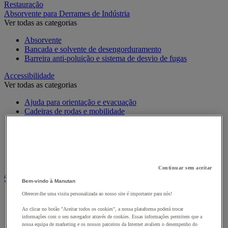
Restauração
Absorvente para Derrames de Indústria
Ver todas as categorias
Absorvente
Bancada e solvente de desengorduramento
Barreira anti-poluição e sistema de desvio de fugas
Accessibilidade
Ver todas as categorias
Ajuda para orientação e evacuação
Cadeiras de rodas e mobilidade
Criação de escadas e pavimentos
Equipamento hospitalar e adaptado a PMR para casa de
banho
Segurança para portas
Sinalética para PMR
Continuar sem aceitar
Alarme e videovigilância
Bem-vindo à Manutan
Ver todas as categorias
Oferecer-lhe uma visita personalizada ao nosso site é importante para nós!
Alarme e Detetor de Movimento
Intercomunicador e Videotelefone
Ao clicar no botão "Aceitar todos os cookies", a nossa plataforma poderá trocar
informações com o seu navegador através de cookies. Essas informações permitem que a
Videovigilância
nossa equipa de marketing e os nossos parceiros da Internet avaliem o desempenho do