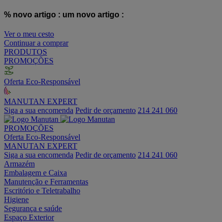
% novo artigo :
um novo artigo :
Ver o meu cesto
Continuar a comprar
PRODUTOS
PROMOÇÕES
Oferta Eco-Responsável
MANUTAN EXPERT
Siga a sua encomenda
Pedir de orçamento
214 241 060
PROMOÇÕES
Oferta Eco-Responsável
MANUTAN EXPERT
Siga a sua encomenda
Pedir de orçamento
214 241 060
Armazém
Embalagem e Caixa
Manutenção e Ferramentas
Escritório e Teletrabalho
Higiene
Segurança e saúde
Espaço Exterior