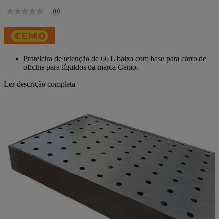
(0)
Sem
valor
de
classificação
Link
para
Prateleira de retenção de 66 L baixa com base para carro de
a
oficina para líquidos da marca Cemo.
mesma
página.
Ler descrição completa