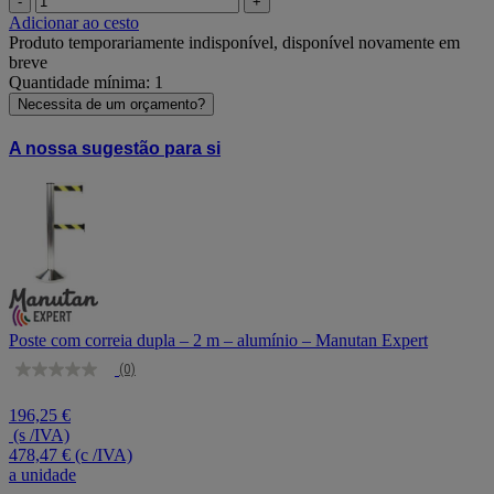
-
+
Adicionar ao cesto
Produto temporariamente indisponível, disponível novamente em
breve
Quantidade mínima: 1
Necessita de um orçamento?
A nossa sugestão para si
Poste com correia dupla – 2 m – alumínio – Manutan Expert
(0)
Sem
valor
de
196,25 €
classificação
(s /IVA)
Link
478,47 €
(c /IVA)
para
a unidade
a