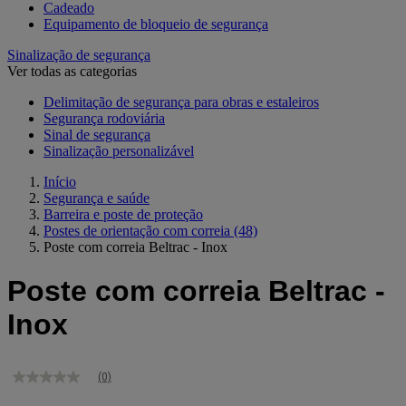
Cadeado
Equipamento de bloqueio de segurança
Sinalização de segurança
Ver todas as categorias
Delimitação de segurança para obras e estaleiros
Segurança rodoviária
Sinal de segurança
Sinalização personalizável
Início
Segurança e saúde
Barreira e poste de proteção
Postes de orientação com correia
(48)
Poste com correia Beltrac - Inox
Poste com correia Beltrac -
Inox
(0)
Sem
valor