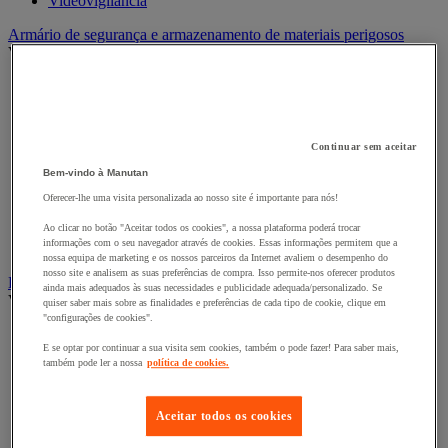
Videovigilância
Armário de segurança e armazenamento de materiais perigosos
Ver todas as categorias
Acessórios para armários de segurança e armazenamento
Armário de armazenamento seguro
Armário para produtos corrosivos
Armário para produtos fitossanitários
Continuar sem aceitar
Armário para produtos inflamáveis
Bem-vindo à Manutan
Armários multirriscos
Armários para baterias de iões de lítio
Oferecer-lhe uma visita personalizada ao nosso site é importante para nós!
Armários para produtos tóxicos
Caixas de ventilação e filtros
Ao clicar no botão "Aceitar todos os cookies", a nossa plataforma poderá trocar
informações com o seu navegador através de cookies. Essas informações permitem que a
Recipiente de segurança
nossa equipa de marketing e os nossos parceiros da Internet avaliem o desempenho do
nosso site e analisem as suas preferências de compra. Isso permite-nos oferecer produtos
Barreira e poste de proteção
ainda mais adequados às suas necessidades e publicidade adequada/personalizado. Se
Ver todas as categorias
quiser saber mais sobre as finalidades e preferências de cada tipo de cookie, clique em
"configurações de cookies".
Barreira de Proteção
E se optar por continuar a sua visita sem cookies, também o pode fazer! Para saber mais,
Barreira de Proteção
também pode ler a nossa
política de cookies.
Barreira de Proteção Modular
Corrente de Sinalização
Postes de orientação com corda
Aceitar todos os cookies
Postes de orientação com correia
Postes de orientação com corrente