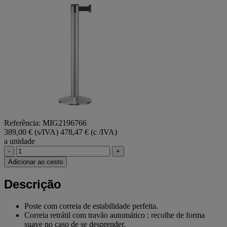
mesma
página.
Referência: MIG2196766
389,00 € (s/IVA)
478,47 € (c /IVA)
a unidade
-
+
Adicionar ao cesto
Descrição
Poste com correia de estabilidade perfeita.
Correia retrátil com travão automático : recolhe de forma
suave no caso de se desprender.