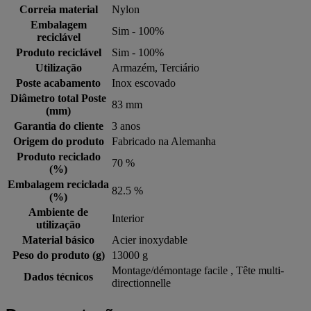
Correia material
Nylon
Embalagem
Sim - 100%
reciclável
Produto reciclável
Sim - 100%
Utilização
Armazém, Terciário
Poste acabamento
Inox escovado
Diâmetro total Poste
83 mm
(mm)
Garantia do cliente
3 anos
Origem do produto
Fabricado na Alemanha
Produto reciclado
70 %
(%)
Embalagem reciclada
82.5 %
(%)
Ambiente de
Interior
utilização
Material básico
Acier inoxydable
Peso do produto (g)
13000 g
Montage/démontage facile , Tête multi-
Dados técnicos
directionnelle