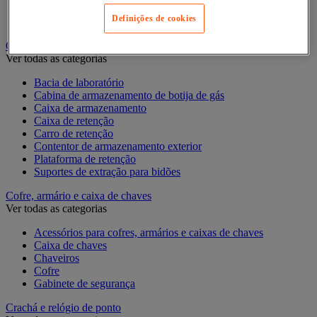
Postes de orientação com painel
Definições de cookies
Suporte de parede de correia
Caixa de retenção e material de retenção
Ver todas as categorias
Bacia de laboratório
Cabina de armazenamento de botija de gás
Caixa de armazenamento
Caixa de retenção
Carro de retenção
Contentor de armazenamento exterior
Plataforma de retenção
Suportes de extração para bidões
Cofre, armário e caixa de chaves
Ver todas as categorias
Acessórios para cofres, armários e caixas de chaves
Caixa de chaves
Chaveiros
Cofre
Gabinete de segurança
Crachá e relógio de ponto