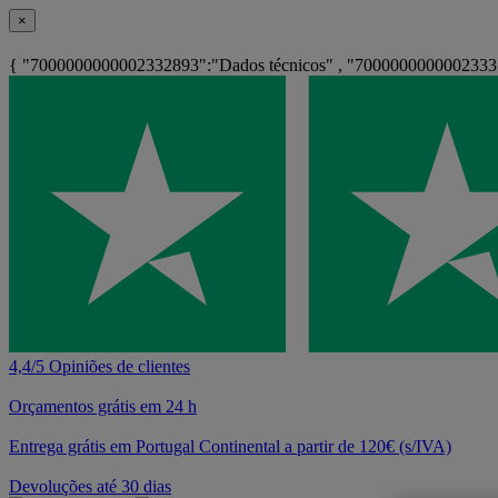
×
{ "7000000000002332893":"Dados técnicos" , "700000000000233350
4,4/5 Opiniões de clientes
Orçamentos grátis em 24 h
Entrega grátis em Portugal Continental a partir de 120€ (s/IVA)
Devoluções até 30 dias