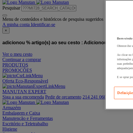
Pesquisar
Menu de conteúdos e históricos de pesquisa sugeridos
A minha conta
Identificar-se
×
Bem-vindo
adicionou % artigo(s) ao seu cesto :
Adicionou este artigo
Oferecer-lhe 
Ver o meu cesto
Ao clicar no 
Continuar a comprar
informações p
suas preferên
PRODUTOS
adequada/pers
PROMOÇÕES
E se optar po
Oferta Eco-Responsável
MANUTAN EXPERT
Definiçõe
Siga a sua encomenda
Pedir de orçamento
214 241 060
Armazém
Embalagem e Caixa
Manutenção e Ferramentas
Escritório e Teletrabalho
Higiene