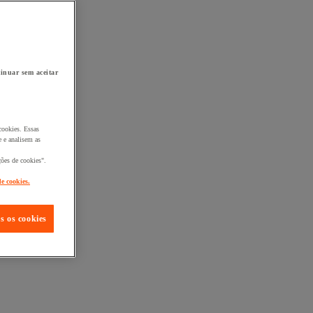
inuar sem aceitar
cookies. Essas
 e analisem as
ções de cookies".
de cookies.
s os cookies