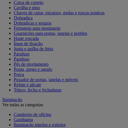
Caixa de correio
Cavilha e pino
Chaves de caixa, encaixes, molas e roscas postiças
Dobradiça
Dobradiças e gonzos
Ferragens para montagem
Guarnições para portas, janelas e portões
Haste roscada
Íman de fixação
Junta e anilha de freio
Parafuso
Parafuso
Pés de nivelamento
Ponta, prego e agrafo
Porca
Puxador de portas, janelas e móveis
Rebite e alicate
Trinco, fecho e fechaduras
Iluminação
Ver todas as categorias
Candeeiro de oficina
Gambiarra
Iluminação interior e exterior