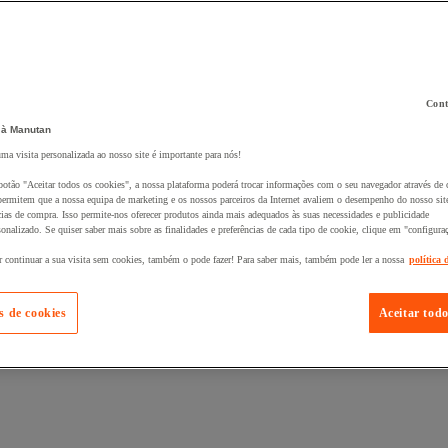
Cont
 à Manutan
 ao seu cesto :
uma visita personalizada ao nosso site é importante para nós!
botão "Aceitar todos os cookies", a nossa plataforma poderá trocar informações com o seu navegador através de 
ermitem que a nossa equipa de marketing e os nossos parceiros da Internet avaliem o desempenho do nosso site
cias de compra. Isso permite-nos oferecer produtos ainda mais adequados às suas necessidades e publicidade
onalizado. Se quiser saber mais sobre as finalidades e preferências de cada tipo de cookie, clique em "configura
r continuar a sua visita sem cookies, também o pode fazer! Para saber mais, também pode ler a nossa
política 
s de cookies
Aceitar todo