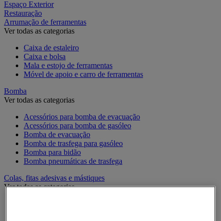
Espaço Exterior
Restauração
Arrumação de ferramentas
Ver todas as categorias
Caixa de estaleiro
Caixa e bolsa
Mala e estojo de ferramentas
Móvel de apoio e carro de ferramentas
Bomba
Ver todas as categorias
Acessórios para bomba de evacuação
Acessórios para bomba de gasóleo
Bomba de evacuação
Bomba de trasfega para gasóleo
Bomba para bidão
Bomba pneumáticas de trasfega
Colas, fitas adesivas e mástiques
Ver todas as categorias
Acessórios para colas, fitas adesivas e mástiques
Cola industrial e de manutenção