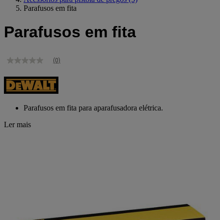
Parafusos em fita
Parafusos em fita
(0)
Sem
valor
de
classificação
Link
para
Parafusos em fita para aparafusadora elétrica.
a
mesma
Ler mais
página.