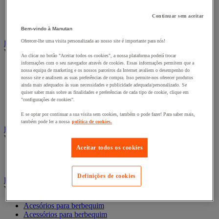
Fita adesiva
Fitas adesivas e mástiques de isolamento, insonorização e
Continuar sem aceitar
impermeabilidade
Preparação de superfícies
Bem-vindo à Manutan
Oferecer-lhe uma visita personalizada ao nosso site é importante para nós!
Eletricidade
Ver todas as categorias
Ao clicar no botão "Aceitar todos os cookies", a nossa plataforma poderá trocar
informações com o seu navegador através de cookies. Essas informações permitem que a
Acessórios para Quadro Elétrico
nossa equipa de marketing e os nossos parceiros da Internet avaliem o desempenho do
Bateria, carregador e cabo
nosso site e analisem as suas preferências de compra. Isso permite-nos oferecer produtos
Cabo Elétrico
ainda mais adequados às suas necessidades e publicidade adequada/personalizado. Se
quiser saber mais sobre as finalidades e preferências de cada tipo de cookie, clique em
Equipamento de Quadro Elétrico
"configurações de cookies".
Extensão, tira e enrolador
Tomada e interruptor
E se optar por continuar a sua visita sem cookies, também o pode fazer! Para saber mais,
também pode ler a nossa
política de cookies.
Ferramentas Elétricas
Ver todas as categorias
Aceitar todos os cookies
Ferramentas elétricas portáteis com fios
Ferramentas elétricas portáteis sem fios
Definições de cookies
Ferramentas elétricas portáteis - Acessórios
Ver todas as categorias
Acesórios para berbequim
Acessórios para berbequim