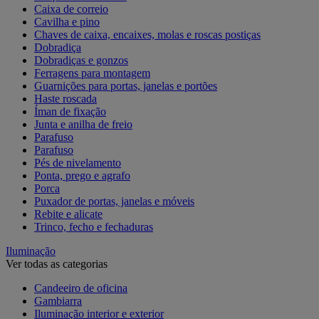
Caixa de correio
Cavilha e pino
Chaves de caixa, encaixes, molas e roscas postiças
Dobradiça
Dobradiças e gonzos
Ferragens para montagem
Guarnições para portas, janelas e portões
Haste roscada
Íman de fixação
Junta e anilha de freio
Parafuso
Parafuso
Pés de nivelamento
Ponta, prego e agrafo
Porca
Puxador de portas, janelas e móveis
Rebite e alicate
Trinco, fecho e fechaduras
Iluminação
Ver todas as categorias
Candeeiro de oficina
Gambiarra
Iluminação interior e exterior