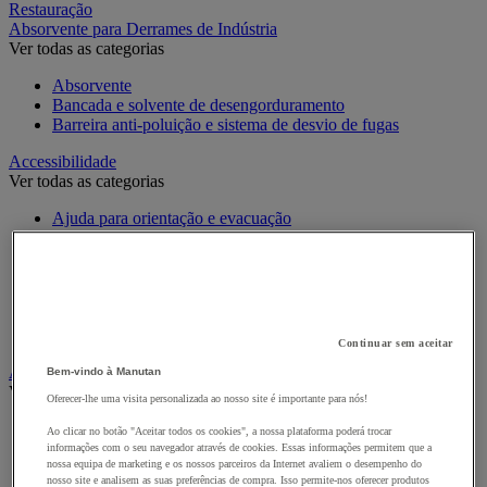
Restauração
Absorvente para Derrames de Indústria
Ver todas as categorias
Absorvente
Bancada e solvente de desengorduramento
Barreira anti-poluição e sistema de desvio de fugas
Accessibilidade
Ver todas as categorias
Ajuda para orientação e evacuação
Cadeiras de rodas e mobilidade
Criação de escadas e pavimentos
Equipamento hospitalar e adaptado a PMR para casa de
banho
Segurança para portas
Sinalética para PMR
Continuar sem aceitar
Alarme e videovigilância
Bem-vindo à Manutan
Ver todas as categorias
Oferecer-lhe uma visita personalizada ao nosso site é importante para nós!
Alarme e Detetor de Movimento
Ao clicar no botão "Aceitar todos os cookies", a nossa plataforma poderá trocar
Intercomunicador e Videotelefone
informações com o seu navegador através de cookies. Essas informações permitem que a
nossa equipa de marketing e os nossos parceiros da Internet avaliem o desempenho do
Videovigilância
nosso site e analisem as suas preferências de compra. Isso permite-nos oferecer produtos