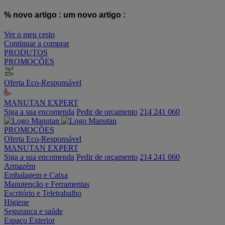
% novo artigo :
um novo artigo :
Ver o meu cesto
Continuar a comprar
PRODUTOS
PROMOÇÕES
Oferta Eco-Responsável
MANUTAN EXPERT
Siga a sua encomenda
Pedir de orçamento
214 241 060
PROMOÇÕES
Oferta Eco-Responsável
MANUTAN EXPERT
Siga a sua encomenda
Pedir de orçamento
214 241 060
Armazém
Embalagem e Caixa
Manutenção e Ferramentas
Escritório e Teletrabalho
Higiene
Segurança e saúde
Espaço Exterior