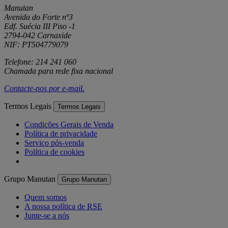
Manutan
Avenida do Forte nº3
Edf. Suécia III Piso -1
2794-042 Carnaxide
NIF: PT504779079
Telefone: 214 241 060
Chamada para rede fixa nacional
Contacte-nos por
e-mail
.
Termos Legais
Termos Legais
Condições Gerais de Venda
Política de privacidade
Serviço pós-venda
Política de cookies
Grupo Manutan
Grupo Manutan
Quem somos
A nossa política de RSE
Junte-se a nós