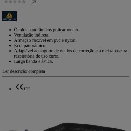
(0)
Sem
valor
de
classificação
Link
para
Óculos panorâmicos policarbonato.
a
Ventilação indireta.
mesma
Armação flexível em pvc e nylon.
página.
Ecrã panorâmico.
Adaptável ao suporte de óculos de correção e à meia-máscara
respiratória de uso curto.
Larga banda elástica.
Ler descrição completa
CE