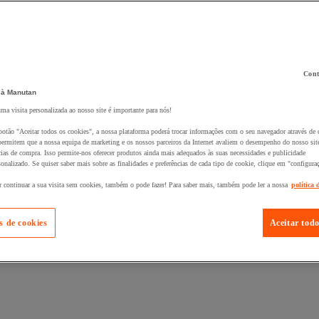
Cont
 à Manutan
 ao seu cesto :
uma visita personalizada ao nosso site é importante para nós!
botão "Aceitar todos os cookies", a nossa plataforma poderá trocar informações com o seu navegador através de 
ermitem que a nossa equipa de marketing e os nossos parceiros da Internet avaliem o desempenho do nosso site
cias de compra. Isso permite-nos oferecer produtos ainda mais adequados às suas necessidades e publicidade
onalizado. Se quiser saber mais sobre as finalidades e preferências de cada tipo de cookie, clique em "configura
r continuar a sua visita sem cookies, também o pode fazer! Para saber mais, também pode ler a nossa
política 
s de cookies
Aceitar todo