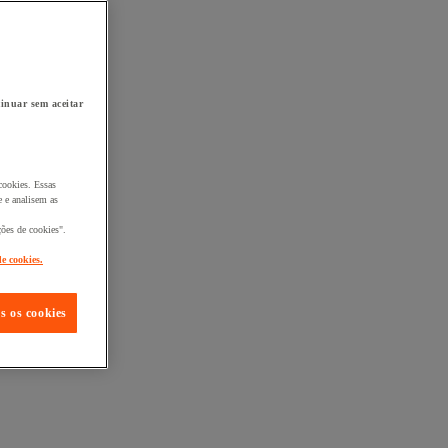
inuar sem aceitar
cookies. Essas
 e analisem as
ções de cookies".
de cookies.
s os cookies