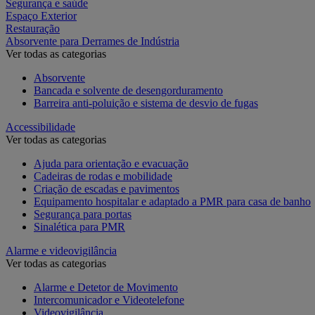
Segurança e saúde
Espaço Exterior
Restauração
Absorvente para Derrames de Indústria
Ver todas as categorias
Absorvente
Bancada e solvente de desengorduramento
Barreira anti-poluição e sistema de desvio de fugas
Accessibilidade
Ver todas as categorias
Ajuda para orientação e evacuação
Cadeiras de rodas e mobilidade
Criação de escadas e pavimentos
Equipamento hospitalar e adaptado a PMR para casa de banho
Segurança para portas
Sinalética para PMR
Alarme e videovigilância
Ver todas as categorias
Alarme e Detetor de Movimento
Intercomunicador e Videotelefone
Videovigilância