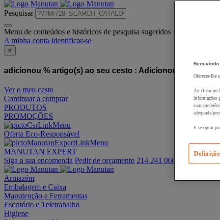
Pesquisar
Menu de conteúdos e históricos de pesquisa sugeridos
A minha conta
Identificar-se
×
Bem-vindo
adicionou % artigo(s) ao seu cesto :
Adicionou este artigo
Oferecer-lhe 
Ver o meu cesto
Ao clicar no 
Continuar a comprar
informações p
suas preferên
PRODUTOS
adequada/pers
PROMOÇÕES
E se optar po
Oferta Eco-Responsável
MANUTAN EXPERT
Definiçõe
Siga a sua encomenda
Pedir de orçamento
214 241 060
Armazém
Embalagem e Caixa
Manutenção e Ferramentas
Escritório e Teletrabalho
Higiene