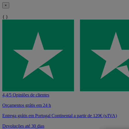
×
{ }
4,4/5 Opiniões de clientes
Orçamentos grátis em 24 h
Entrega grátis em Portugal Continental a partir de 120€ (s/IVA)
Devoluções até 30 dias