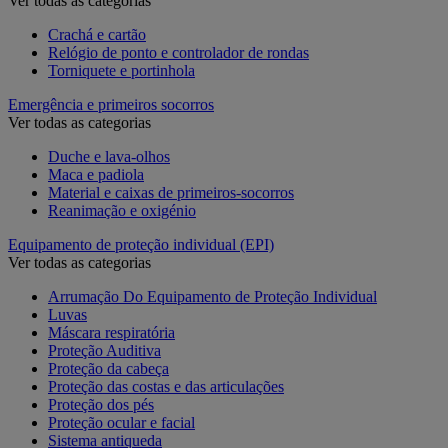
Ver todas as categorias
Crachá e cartão
Relógio de ponto e controlador de rondas
Torniquete e portinhola
Emergência e primeiros socorros
Ver todas as categorias
Duche e lava-olhos
Maca e padiola
Material e caixas de primeiros-socorros
Reanimação e oxigénio
Equipamento de proteção individual (EPI)
Ver todas as categorias
Arrumação Do Equipamento de Proteção Individual
Luvas
Máscara respiratória
Proteção Auditiva
Proteção da cabeça
Proteção das costas e das articulações
Proteção dos pés
Proteção ocular e facial
Sistema antiqueda