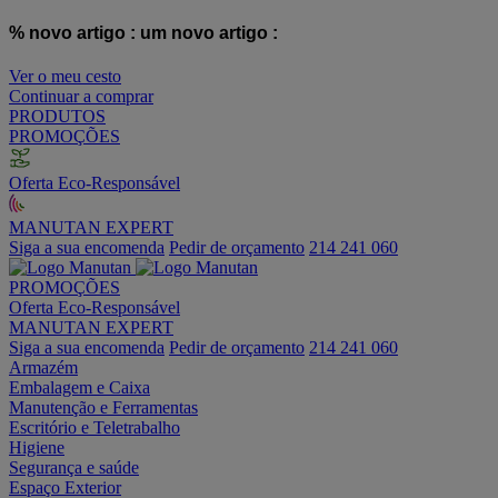
% novo artigo :
um novo artigo :
Ver o meu cesto
Continuar a comprar
PRODUTOS
PROMOÇÕES
Oferta Eco-Responsável
MANUTAN EXPERT
Siga a sua encomenda
Pedir de orçamento
214 241 060
PROMOÇÕES
Oferta Eco-Responsável
MANUTAN EXPERT
Siga a sua encomenda
Pedir de orçamento
214 241 060
Armazém
Embalagem e Caixa
Manutenção e Ferramentas
Escritório e Teletrabalho
Higiene
Segurança e saúde
Espaço Exterior