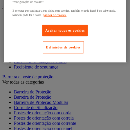
"configurações de cookies".
Armário de segurança e armazenamento de materiais perigosos
Ver todas as categorias
E se optar por continuar a sua visita sem cookies, também o pode fazer! Para saber mais,
também pode ler a nossa
política de cookies.
Acessórios para armários de segurança e armazenamento
Armário de armazenamento seguro
Armário para produtos corrosivos
Aceitar todos os cookies
Armário para produtos fitossanitários
Armário para produtos inflamáveis
Armários multirriscos
Definições de cookies
Armários para baterias de iões de lítio
Armários para produtos tóxicos
Caixas de ventilação e filtros
Recipiente de segurança
Barreira e poste de proteção
Ver todas as categorias
Barreira de Proteção
Barreira de Proteção
Barreira de Proteção Modular
Corrente de Sinalização
Postes de orientação com corda
Postes de orientação com correia
Postes de orientação com corrente
Postes de orientação com painel