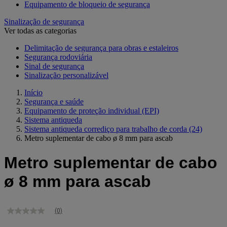
Equipamento de bloqueio de segurança
Sinalização de segurança
Ver todas as categorias
Delimitação de segurança para obras e estaleiros
Segurança rodoviária
Sinal de segurança
Sinalização personalizável
Início
Segurança e saúde
Equipamento de proteção individual (EPI)
Sistema antiqueda
Sistema antiqueda corrediço para trabalho de corda
(24)
Metro suplementar de cabo ø 8 mm para ascab
Metro suplementar de cabo
ø 8 mm para ascab
(0)
Sem
valor