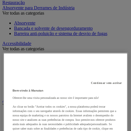
Restauração
Absorvente para Derrames de Indústria
Ver todas as categorias
Absorvente
Bancada e solvente de desengorduramento
Barreira anti-poluição e sistema de desvio de fugas
Accessibilidade
Ver todas as categorias
Ajuda para orientação e evacuação
Cadeiras de rodas e mobilidade
Criação de escadas e pavimentos
Equipamento hospitalar e adaptado a PMR para casa de
banho
Continuar sem aceitar
Segurança para portas
Sinalética para PMR
Bem-vindo à Manutan
Oferecer-lhe uma visita personalizada ao nosso site é importante para nós!
Alarme e videovigilância
Ver todas as categorias
Ao clicar no botão "Aceitar todos os cookies", a nossa plataforma poderá trocar
informações com o seu navegador através de cookies. Essas informações permitem que a
Alarme e Detetor de Movimento
nossa equipa de marketing e os nossos parceiros da Internet avaliem o desempenho do
Intercomunicador e Videotelefone
nosso site e analisem as suas preferências de compra. Isso permite-nos oferecer produtos
ainda mais adequados às suas necessidades e publicidade adequada/personalizado. Se
Videovigilância
quiser saber mais sobre as finalidades e preferências de cada tipo de cookie, clique em