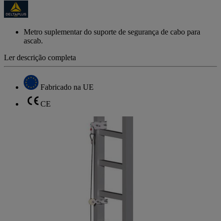
de
classificação
Link
para
Metro suplementar do suporte de segurança de cabo para
a
ascab.
mesma
página.
Ler descrição completa
Fabricado na UE
CE