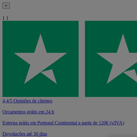
×
{ }
4,4/5 Opiniões de clientes
Orçamentos grátis em 24 h
Entrega grátis em Portugal Continental a partir de 120€ (s/IVA)
Devoluções até 30 dias