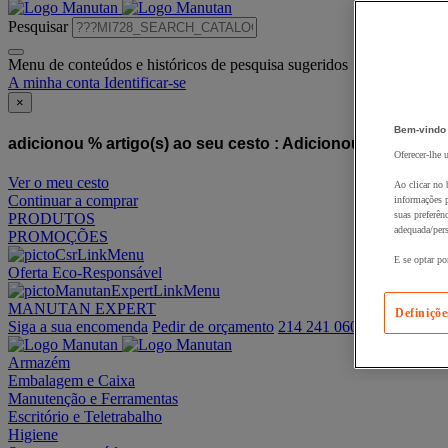
Pesquisar
Menu de conteúdos e históricos de pesquisa sugeridos
A minha conta
Identificar-se
×
Bem-vindo
adicionou % artigo(s) ao seu cesto :
Adicionou este artigo
Oferecer-lhe 
Ver o meu cesto
Ao clicar no 
Continuar a comprar
informações p
suas preferên
PRODUTOS
adequada/pers
PROMOÇÕES
E se optar po
Oferta Eco-Responsável
MANUTAN EXPERT
Definiçõe
Siga a sua encomenda
Pedir de orçamento
214 241 060
Armazém
Embalagem e Caixa
Manutenção e Ferramentas
Escritório e Teletrabalho
Higiene