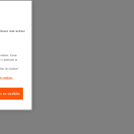
inuar sem aceitar
cookies. Essas
 e analisem as
ções de cookies".
de cookies.
s os cookies