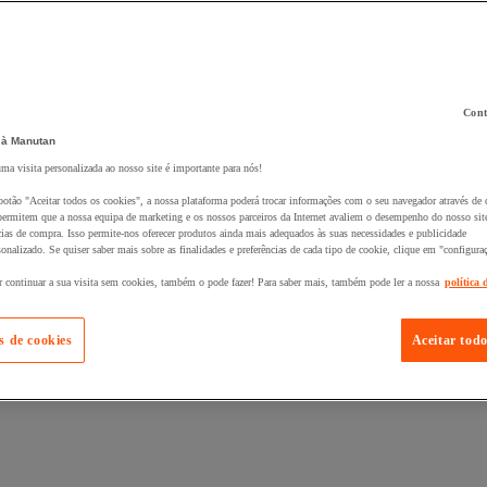
Cont
 à Manutan
 ao seu cesto :
uma visita personalizada ao nosso site é importante para nós!
botão "Aceitar todos os cookies", a nossa plataforma poderá trocar informações com o seu navegador através de 
ermitem que a nossa equipa de marketing e os nossos parceiros da Internet avaliem o desempenho do nosso site
cias de compra. Isso permite-nos oferecer produtos ainda mais adequados às suas necessidades e publicidade
onalizado. Se quiser saber mais sobre as finalidades e preferências de cada tipo de cookie, clique em "configura
r continuar a sua visita sem cookies, também o pode fazer! Para saber mais, também pode ler a nossa
política 
s de cookies
Aceitar todo