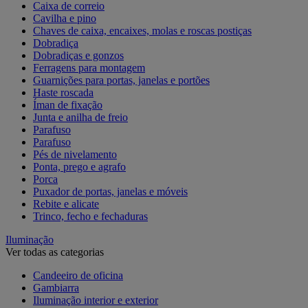
Caixa de correio
Cavilha e pino
Chaves de caixa, encaixes, molas e roscas postiças
Dobradiça
Dobradiças e gonzos
Ferragens para montagem
Guarnições para portas, janelas e portões
Haste roscada
Íman de fixação
Junta e anilha de freio
Parafuso
Parafuso
Pés de nivelamento
Ponta, prego e agrafo
Porca
Puxador de portas, janelas e móveis
Rebite e alicate
Trinco, fecho e fechaduras
Iluminação
Ver todas as categorias
Candeeiro de oficina
Gambiarra
Iluminação interior e exterior