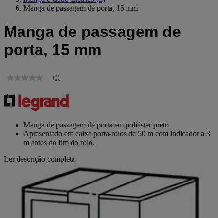
Manga de passagem de porta, 15 mm
Manga de passagem de
porta, 15 mm
(0)
Sem
valor
de
classificação
Link
para
Manga de passagem de porta em poliéster preto.
a
Apresentado em caixa porta-rolos de 50 m com indicador a 3
mesma
m antes do fim do rolo.
página.
Ler descrição completa