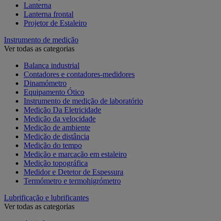
Lanterna
Lanterna frontal
Projetor de Estaleiro
Instrumento de medição
Ver todas as categorias
Balança industrial
Contadores e contadores-medidores
Dinamómetro
Equipamento Ótico
Instrumento de medição de laboratório
Medição Da Eletricidade
Medição da velocidade
Medição de ambiente
Medição de distância
Medição do tempo
Medição e marcação em estaleiro
Medição topográfica
Medidor e Detetor de Espessura
Termómetro e termohigrómetro
Lubrificação e lubrificantes
Ver todas as categorias