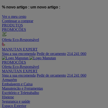
% novo artigo :
um novo artigo :
Ver o meu cesto
Continuar a comprar
PRODUTOS
PROMOÇÕES
Oferta Eco-Responsável
MANUTAN EXPERT
Siga a sua encomenda
Pedir de orçamento
214 241 060
PROMOÇÕES
Oferta Eco-Responsável
MANUTAN EXPERT
Siga a sua encomenda
Pedir de orçamento
214 241 060
Armazém
Embalagem e Caixa
Manutenção e Ferramentas
Escritório e Teletrabalho
Higiene
Segurança e saúde
Espaço Exterior