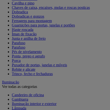
Cavilha e pino
Chaves de caixa, encaixes, molas e roscas postiças
Dobradiça
Dobradiças e gonzos
Ferragens para montagem
Guarnições para portas, janelas e portões
Haste roscada
Íman de fixação
Junta e anilha de freio
Parafuso
Parafuso
Pés de nivelamento
Ponta, prego e agrafo
Porca
Puxador de portas, janelas e móveis
Rebite e alicate
Trinco, fecho e fechaduras
Iluminação
Ver todas as categorias
Candeeiro de oficina
Gambiarra
Iluminação interior e exterior
Lâmpada