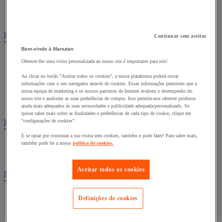
Fitas adesivas e mástiques de isolamento, insonorização e
impermeabilidade
Preparação de superfícies
Eletricidade
Continuar sem aceitar
Ver todas as categorias
Bem-vindo à Manutan
Acessórios para Quadro Elétrico
Oferecer-lhe uma visita personalizada ao nosso site é importante para nós!
Bateria, carregador e cabo
Ao clicar no botão "Aceitar todos os cookies", a nossa plataforma poderá trocar
Cabo Elétrico
informações com o seu navegador através de cookies. Essas informações permitem que a
Equipamento de Quadro Elétrico
nossa equipa de marketing e os nossos parceiros da Internet avaliem o desempenho do
Extensão, tira e enrolador
nosso site e analisem as suas preferências de compra. Isso permite-nos oferecer produtos
Tomada e interruptor
ainda mais adequados às suas necessidades e publicidade adequada/personalizado. Se
quiser saber mais sobre as finalidades e preferências de cada tipo de cookie, clique em
Ferramentas Elétricas
"configurações de cookies".
Ver todas as categorias
E se optar por continuar a sua visita sem cookies, também o pode fazer! Para saber mais,
também pode ler a nossa
política de cookies.
Ferramentas elétricas portáteis com fios
Ferramentas elétricas portáteis sem fios
Aceitar todos os cookies
Ferramentas elétricas portáteis - Acessórios
Ver todas as categorias
Definições de cookies
Acesórios para berbequim
Acessórios para berbequim
Acessórios para cortador-lixador