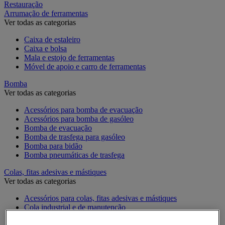
Restauração
Arrumação de ferramentas
Ver todas as categorias
Caixa de estaleiro
Caixa e bolsa
Mala e estojo de ferramentas
Móvel de apoio e carro de ferramentas
Bomba
Ver todas as categorias
Acessórios para bomba de evacuação
Acessórios para bomba de gasóleo
Bomba de evacuação
Bomba de trasfega para gasóleo
Bomba para bidão
Bomba pneumáticas de trasfega
Colas, fitas adesivas e mástiques
Ver todas as categorias
Acessórios para colas, fitas adesivas e mástiques
Cola industrial e de manutenção
Fita adesiva