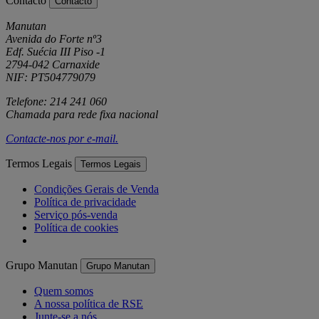
Contacto
Contacto
Manutan
Avenida do Forte nº3
Edf. Suécia III Piso -1
2794-042 Carnaxide
NIF: PT504779079
Telefone: 214 241 060
Chamada para rede fixa nacional
Contacte-nos por
e-mail
.
Termos Legais
Termos Legais
Condições Gerais de Venda
Política de privacidade
Serviço pós-venda
Política de cookies
Grupo Manutan
Grupo Manutan
Quem somos
A nossa política de RSE
Junte-se a nós