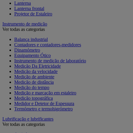
Lanterna
Lanterna frontal
Projetor de Estaleiro
Instrumento de medição
Ver todas as categorias
Balança industrial
Contadores e contadores-medidores
Dinamómetro
Equipamento Ótico
Instrumento de medição de laboratório
Medição Da Eletricidade
Medição da velocidade
Medição de ambiente
Medição de distância
Medição do tempo
Medição e marcação em estaleiro
Medição topográfica
Medidor e Detetor de Espessura
Termómetro e termohigrómetro
Lubrificação e lubrificantes
Ver todas as categorias