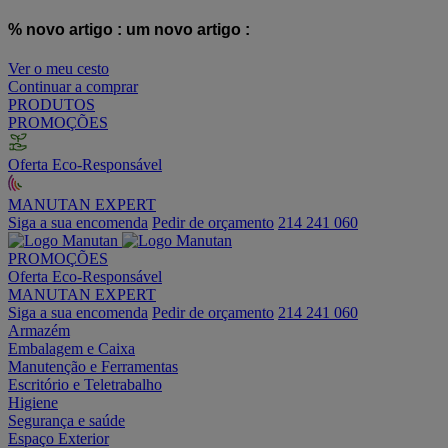
% novo artigo :
um novo artigo :
Ver o meu cesto
Continuar a comprar
PRODUTOS
PROMOÇÕES
Oferta Eco-Responsável
MANUTAN EXPERT
Siga a sua encomenda
Pedir de orçamento
214 241 060
PROMOÇÕES
Oferta Eco-Responsável
MANUTAN EXPERT
Siga a sua encomenda
Pedir de orçamento
214 241 060
Armazém
Embalagem e Caixa
Manutenção e Ferramentas
Escritório e Teletrabalho
Higiene
Segurança e saúde
Espaço Exterior