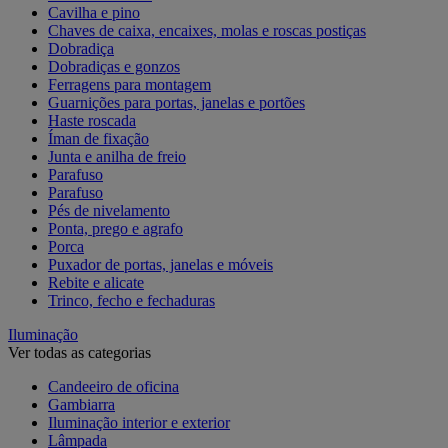
Cavilha e pino
Chaves de caixa, encaixes, molas e roscas postiças
Dobradiça
Dobradiças e gonzos
Ferragens para montagem
Guarnições para portas, janelas e portões
Haste roscada
Íman de fixação
Junta e anilha de freio
Parafuso
Parafuso
Pés de nivelamento
Ponta, prego e agrafo
Porca
Puxador de portas, janelas e móveis
Rebite e alicate
Trinco, fecho e fechaduras
Iluminação
Ver todas as categorias
Candeeiro de oficina
Gambiarra
Iluminação interior e exterior
Lâmpada