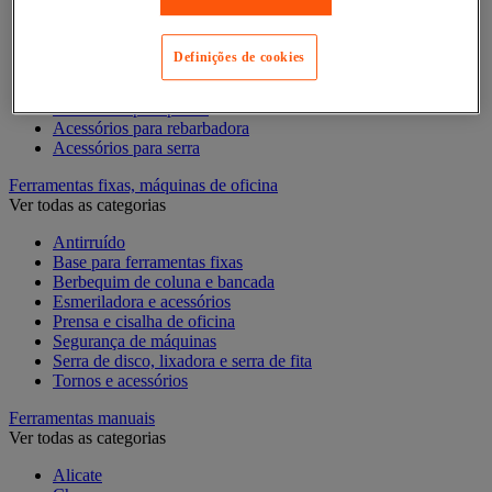
Acessórios para Dremel
Acessórios para Ferramentas Elétricas
Acessórios para fresadora
Definições de cookies
Acessórios para lixadora
Acessórios para pistola de pregos
Acessórios para plaina
Acessórios para rebarbadora
Acessórios para serra
Ferramentas fixas, máquinas de oficina
Ver todas as categorias
Antirruído
Base para ferramentas fixas
Berbequim de coluna e bancada
Esmeriladora e acessórios
Prensa e cisalha de oficina
Segurança de máquinas
Serra de disco, lixadora e serra de fita
Tornos e acessórios
Ferramentas manuais
Ver todas as categorias
Alicate