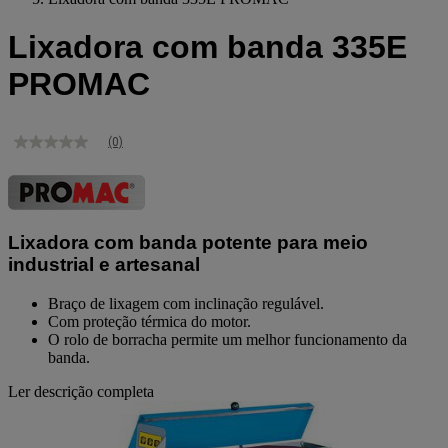
Lixadora com banda 335E
PROMAC
(0)
Sem
valor
de
classificação
Link
para
Lixadora com banda potente para meio
a
mesma
industrial e artesanal
página.
Braço de lixagem com inclinação regulável.
Com proteção térmica do motor.
O rolo de borracha permite um melhor funcionamento da
banda.
Ler descrição completa