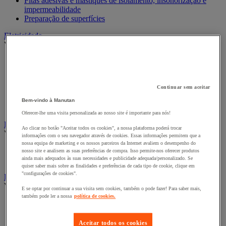
Fitas adesivas e mástiques de isolamento, insonorização e
impermeabilidade
Preparação de superfícies
Eletricidade
Ver todas as categorias
Acessórios para Quadro Elétrico
Bateria, carregador e cabo
Cabo Elétrico
Continuar sem aceitar
Equipamento de Quadro Elétrico
Extensão, tira e enrolador
Bem-vindo à Manutan
Tomada e interruptor
Oferecer-lhe uma visita personalizada ao nosso site é importante para nós!
Ferramentas Elétricas
Ao clicar no botão "Aceitar todos os cookies", a nossa plataforma poderá trocar
Ver todas as categorias
informações com o seu navegador através de cookies. Essas informações permitem que a
nossa equipa de marketing e os nossos parceiros da Internet avaliem o desempenho do
Ferramentas elétricas portáteis com fios
nosso site e analisem as suas preferências de compra. Isso permite-nos oferecer produtos
Ferramentas elétricas portáteis sem fios
ainda mais adequados às suas necessidades e publicidade adequada/personalizado. Se
quiser saber mais sobre as finalidades e preferências de cada tipo de cookie, clique em
"configurações de cookies".
Ferramentas elétricas portáteis - Acessórios
Ver todas as categorias
E se optar por continuar a sua visita sem cookies, também o pode fazer! Para saber mais,
também pode ler a nossa
política de cookies.
Acesórios para berbequim
Acessórios para berbequim
Acessórios para cortador-lixador
Aceitar todos os cookies