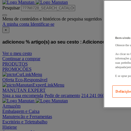
Pesquisar
Menu de conteúdos e históricos de pesquisa sugeridos
A minha conta
Identificar-se
×
Bem-vindo
adicionou % artigo(s) ao seu cesto :
Adicionou este artigo
Oferecer-lhe 
Ver o meu cesto
Ao clicar no 
Continuar a comprar
informações p
suas preferên
PRODUTOS
adequada/pers
PROMOÇÕES
E se optar po
Oferta Eco-Responsável
MANUTAN EXPERT
Definiçõe
Siga a sua encomenda
Pedir de orçamento
214 241 060
Armazém
Embalagem e Caixa
Manutenção e Ferramentas
Escritório e Teletrabalho
Higiene