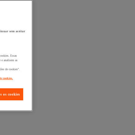
inuar sem aceitar
cookies. Essas
 e analisem as
ções de cookies".
de cookies.
s os cookies