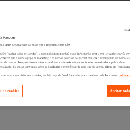
Cont
 à Manutan
 ao seu cesto :
uma visita personalizada ao nosso site é importante para nós!
botão "Aceitar todos os cookies", a nossa plataforma poderá trocar informações com o seu navegador através de 
ermitem que a nossa equipa de marketing e os nossos parceiros da Internet avaliem o desempenho do nosso site
cias de compra. Isso permite-nos oferecer produtos ainda mais adequados às suas necessidades e publicidade
onalizado. Se quiser saber mais sobre as finalidades e preferências de cada tipo de cookie, clique em "configura
r continuar a sua visita sem cookies, também o pode fazer! Para saber mais, também pode ler a nossa
política 
s de cookies
Aceitar todo