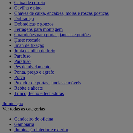
Caixa de correio
Cavilha e pino
Chaves de caixa, encaixes, molas e roscas postiças
Dobradiça
Dobradiças e gonzos
Ferragens para montagem
Guarnições para portas, janelas e portões
Haste roscada
Íman de fixação
Junta e anilha de freio
Parafuso
Parafuso
Pés de nivelamento
Ponta, prego e agrafo
Porca
Puxador de portas, janelas e móveis
Rebite e alicate
Trinco, fecho e fechaduras
Iluminação
Ver todas as categorias
Candeeiro de oficina
Gambiarra
Iluminação interior e exterior