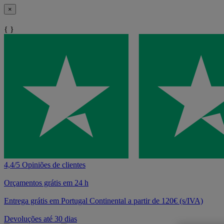
×
{ }
4,4/5 Opiniões de clientes
Orçamentos grátis em 24 h
Entrega grátis em Portugal Continental a partir de 120€ (s/IVA)
Devoluções até 30 dias