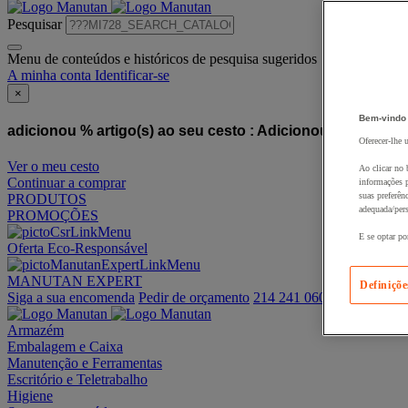
Pesquisar
Menu de conteúdos e históricos de pesquisa sugeridos
A minha conta
Identificar-se
×
Bem-vindo
adicionou % artigo(s) ao seu cesto :
Adicionou este artigo
Oferecer-lhe 
Ver o meu cesto
Ao clicar no 
Continuar a comprar
informações p
suas preferên
PRODUTOS
adequada/pers
PROMOÇÕES
E se optar po
Oferta Eco-Responsável
MANUTAN EXPERT
Definiçõe
Siga a sua encomenda
Pedir de orçamento
214 241 060
Armazém
Embalagem e Caixa
Manutenção e Ferramentas
Escritório e Teletrabalho
Higiene