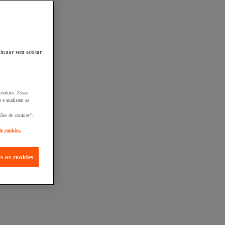
inuar sem aceitar
cookies. Essas
 e analisem as
ções de cookies".
de cookies.
s os cookies