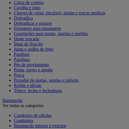
Caixa de correio
Cavilha e pino
Chaves de caixa, encaixes, molas e roscas postiças
Dobradiça
Dobradiças e gonzos
Ferragens para montagem
Guarnições para portas, janelas e portões
Haste roscada
Íman de fixação
Junta e anilha de freio
Parafuso
Parafuso
Pés de nivelamento
Ponta, prego e agrafo
Porca
Puxador de portas, janelas e móveis
Rebite e alicate
Trinco, fecho e fechaduras
Iluminação
Ver todas as categorias
Candeeiro de oficina
Gambiarra
Iluminação interior e exterior