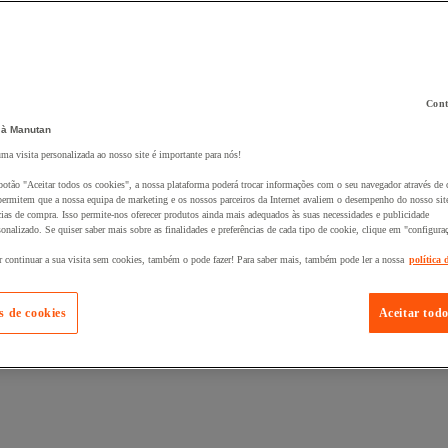
Cont
 à Manutan
 ao seu cesto :
uma visita personalizada ao nosso site é importante para nós!
botão "Aceitar todos os cookies", a nossa plataforma poderá trocar informações com o seu navegador através de 
ermitem que a nossa equipa de marketing e os nossos parceiros da Internet avaliem o desempenho do nosso site
cias de compra. Isso permite-nos oferecer produtos ainda mais adequados às suas necessidades e publicidade
onalizado. Se quiser saber mais sobre as finalidades e preferências de cada tipo de cookie, clique em "configura
r continuar a sua visita sem cookies, também o pode fazer! Para saber mais, também pode ler a nossa
política 
s de cookies
Aceitar todo