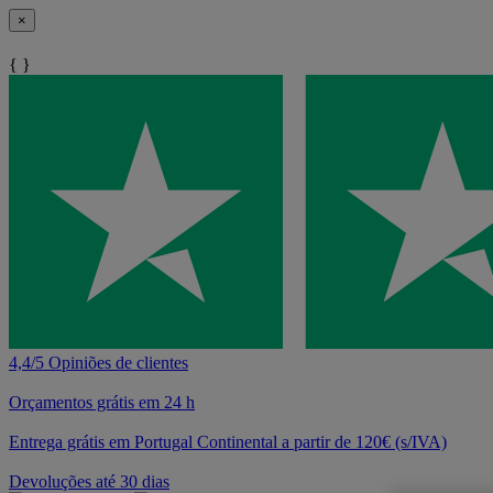
×
{ }
4,4/5 Opiniões de clientes
Orçamentos grátis em 24 h
Entrega grátis em Portugal Continental a partir de 120€ (s/IVA)
Devoluções até 30 dias