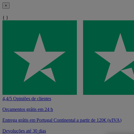
×
{ }
4,4/5 Opiniões de clientes
Orçamentos grátis em 24 h
Entrega grátis em Portugal Continental a partir de 120€ (s/IVA)
Devoluções até 30 dias