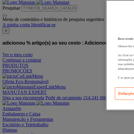
Pesquisar
Menu de conteúdos e históricos de pesquisa sugeridos
A minha conta
Identificar-se
×
Bem-vindo
adicionou % artigo(s) ao seu cesto :
Adicionou este artigo
Oferecer-lhe 
Ver o meu cesto
Ao clicar no 
Continuar a comprar
informações p
suas preferên
PRODUTOS
adequada/pers
PROMOÇÕES
E se optar po
Oferta Eco-Responsável
MANUTAN EXPERT
Definiçõe
Siga a sua encomenda
Pedir de orçamento
214 241 060
Armazém
Embalagem e Caixa
Manutenção e Ferramentas
Escritório e Teletrabalho
Higiene