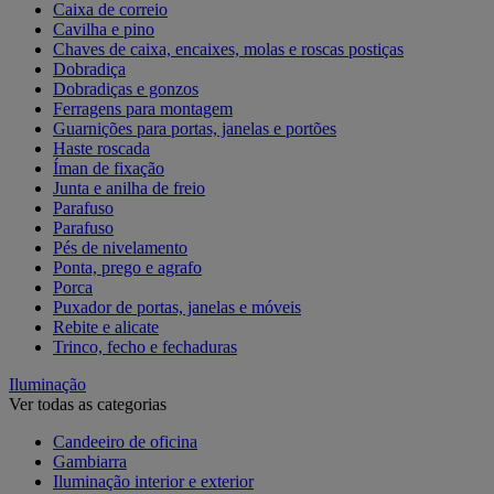
Caixa de correio
Cavilha e pino
Chaves de caixa, encaixes, molas e roscas postiças
Dobradiça
Dobradiças e gonzos
Ferragens para montagem
Guarnições para portas, janelas e portões
Haste roscada
Íman de fixação
Junta e anilha de freio
Parafuso
Parafuso
Pés de nivelamento
Ponta, prego e agrafo
Porca
Puxador de portas, janelas e móveis
Rebite e alicate
Trinco, fecho e fechaduras
Iluminação
Ver todas as categorias
Candeeiro de oficina
Gambiarra
Iluminação interior e exterior