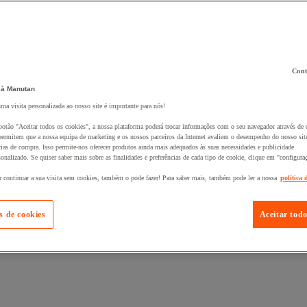
Cont
 à Manutan
 ao seu cesto :
uma visita personalizada ao nosso site é importante para nós!
botão "Aceitar todos os cookies", a nossa plataforma poderá trocar informações com o seu navegador através de 
ermitem que a nossa equipa de marketing e os nossos parceiros da Internet avaliem o desempenho do nosso site
cias de compra. Isso permite-nos oferecer produtos ainda mais adequados às suas necessidades e publicidade
onalizado. Se quiser saber mais sobre as finalidades e preferências de cada tipo de cookie, clique em "configura
r continuar a sua visita sem cookies, também o pode fazer! Para saber mais, também pode ler a nossa
política 
s de cookies
Aceitar todo