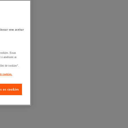
inuar sem aceitar
cookies. Essas
 e analisem as
ções de cookies".
de cookies.
s os cookies