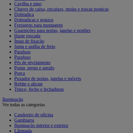
Cavilha e pino
Chaves de caixa, encaixes, molas e roscas postiças
Dobradiça
Dobradiças e gonzos
Ferragens para montagem
Guarnições para portas, janelas e portões
Haste roscada
Íman de fixação
Junta e anilha de freio
Parafuso
Parafuso
Pés de nivelamento
Ponta, prego e agrafo
Porca
Puxador de portas, janelas e móveis
Rebite e alicate
Trinco, fecho e fechaduras
Iluminação
Ver todas as categorias
Candeeiro de oficina
Gambiarra
Iluminação interior e exterior
Lâmpada