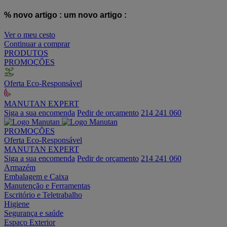
% novo artigo :
um novo artigo :
Ver o meu cesto
Continuar a comprar
PRODUTOS
PROMOÇÕES
Oferta Eco-Responsável
MANUTAN EXPERT
Siga a sua encomenda
Pedir de orçamento
214 241 060
PROMOÇÕES
Oferta Eco-Responsável
MANUTAN EXPERT
Siga a sua encomenda
Pedir de orçamento
214 241 060
Armazém
Embalagem e Caixa
Manutenção e Ferramentas
Escritório e Teletrabalho
Higiene
Segurança e saúde
Espaço Exterior