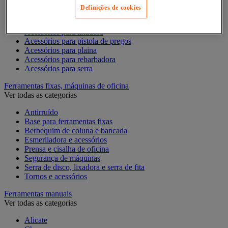
Acessórios para Dremel
Definições de cookies
Acessórios para Ferramentas Elétricas
Acessórios para fresadora
Acessórios para lixadora
Acessórios para pistola de pregos
Acessórios para plaina
Acessórios para rebarbadora
Acessórios para serra
Ferramentas fixas, máquinas de oficina
Ver todas as categorias
Antirruído
Base para ferramentas fixas
Berbequim de coluna e bancada
Esmeriladora e acessórios
Prensa e cisalha de oficina
Segurança de máquinas
Serra de disco, lixadora e serra de fita
Tornos e acessórios
Ferramentas manuais
Ver todas as categorias
Alicate