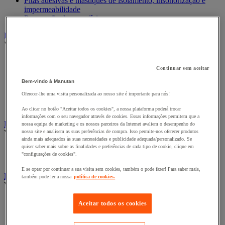
Fitas adesivas e mástiques de isolamento, insonorização e
impermeabilidade
Preparação de superfícies
Eletricidade
Ver todas as categorias
Acessórios para Quadro Elétrico
Continuar sem aceitar
Bateria, carregador e cabo
Cabo Elétrico
Bem-vindo à Manutan
Equipamento de Quadro Elétrico
Oferecer-lhe uma visita personalizada ao nosso site é importante para nós!
Extensão, tira e enrolador
Tomada e interruptor
Ao clicar no botão "Aceitar todos os cookies", a nossa plataforma poderá trocar
informações com o seu navegador através de cookies. Essas informações permitem que a
Ferramentas Elétricas
nossa equipa de marketing e os nossos parceiros da Internet avaliem o desempenho do
Ver todas as categorias
nosso site e analisem as suas preferências de compra. Isso permite-nos oferecer produtos
ainda mais adequados às suas necessidades e publicidade adequada/personalizado. Se
quiser saber mais sobre as finalidades e preferências de cada tipo de cookie, clique em
Ferramentas elétricas portáteis com fios
"configurações de cookies".
Ferramentas elétricas portáteis sem fios
E se optar por continuar a sua visita sem cookies, também o pode fazer! Para saber mais,
Ferramentas elétricas portáteis - Acessórios
também pode ler a nossa
política de cookies.
Ver todas as categorias
Acesórios para berbequim
Aceitar todos os cookies
Acessórios para berbequim
Acessórios para cortador-lixador