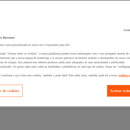
Cont
 à Manutan
 ao seu cesto :
uma visita personalizada ao nosso site é importante para nós!
botão "Aceitar todos os cookies", a nossa plataforma poderá trocar informações com o seu navegador através de 
ermitem que a nossa equipa de marketing e os nossos parceiros da Internet avaliem o desempenho do nosso site
cias de compra. Isso permite-nos oferecer produtos ainda mais adequados às suas necessidades e publicidade
onalizado. Se quiser saber mais sobre as finalidades e preferências de cada tipo de cookie, clique em "configura
r continuar a sua visita sem cookies, também o pode fazer! Para saber mais, também pode ler a nossa
política 
s de cookies
Aceitar todo