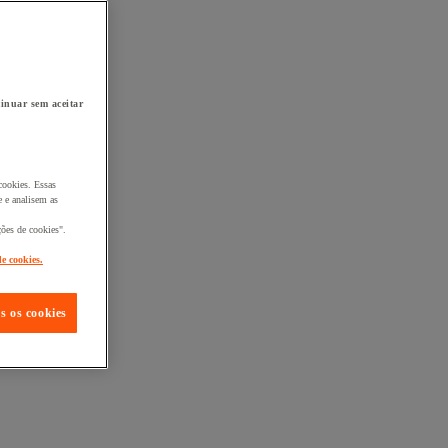
inuar sem aceitar
cookies. Essas
 e analisem as
ções de cookies".
de cookies.
s os cookies