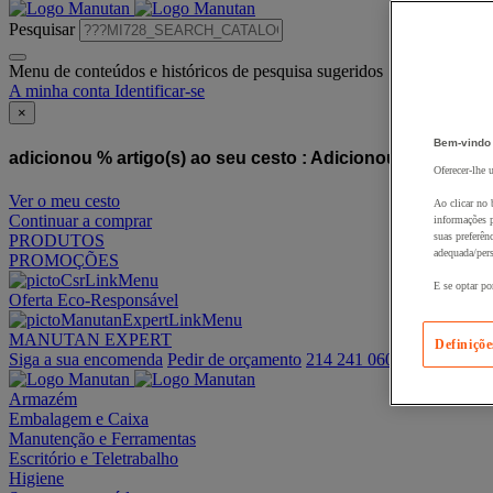
Pesquisar
Menu de conteúdos e históricos de pesquisa sugeridos
A minha conta
Identificar-se
×
Bem-vindo
adicionou % artigo(s) ao seu cesto :
Adicionou este artigo
Oferecer-lhe 
Ver o meu cesto
Ao clicar no 
Continuar a comprar
informações p
suas preferên
PRODUTOS
adequada/pers
PROMOÇÕES
E se optar po
Oferta Eco-Responsável
MANUTAN EXPERT
Definiçõe
Siga a sua encomenda
Pedir de orçamento
214 241 060
Armazém
Embalagem e Caixa
Manutenção e Ferramentas
Escritório e Teletrabalho
Higiene