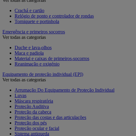
Ver todas as categorias
Crachá e cartão
Relógio de ponto e controlador de rondas
Torniquete e portinhola
Emergência e primeiros socorros
Ver todas as categorias
Duche e lava-olhos
Maca e padiola
Material e caixas de primeiros-socorros
Reanimação e oxigénio
Equipamento de proteção individual (EPI)
Ver todas as categorias
Arrumação Do Equipamento de Proteção Individual
Luvas
Máscara respiratória
Proteção Auditiva
Proteção da cabeça
Proteção das costas e das articulações
Proteção dos pés
Proteção ocular e facial
Sistema antiqueda