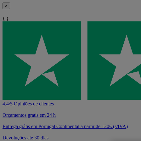
×
{ }
4,4/5 Opiniões de clientes
Orçamentos grátis em 24 h
Entrega grátis em Portugal Continental a partir de 120€ (s/IVA)
Devoluções até 30 dias